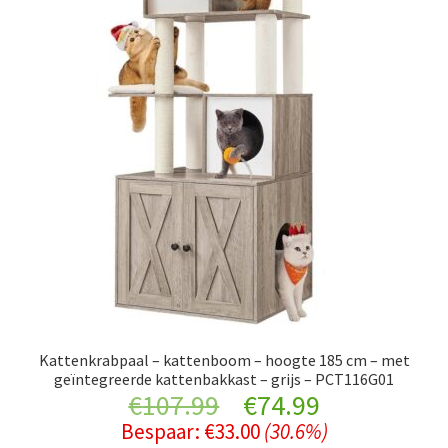
Kattenkrabpaal – kattenboom – hoogte 185 cm – met
geïntegreerde kattenbakkast – grijs – PCT116G01
Original
Current
€
107.99
€
74.99
Bespaar:
€
33.00
(30.6%)