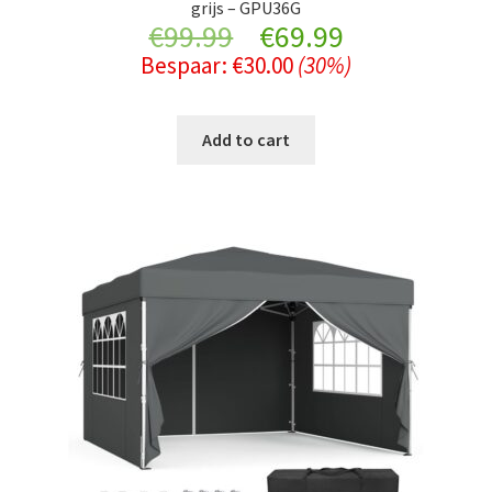
grijs – GPU36G
Original
Current
€
99.99
€
69.99
Bespaar:
€
30.00
(30%)
price
price
was:
is:
Add to cart
€99.99.
€69.99.