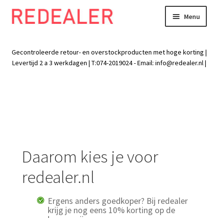
Menu
Skip
Skip
to
to
Exp
Wonen
navigation
content
chil
Gecontroleerde retour- en overstockproducten met hoge korting |
men
Exp
Levertijd 2 a 3 werkdagen | T:074-2019024 - Email:
info@redealer.nl
|
Baby en kind
chil
men
Exp
Tuin
chil
men
Exp
Vrije tijd
chil
men
Exp
Electra
Daarom kies je voor
chil
men
Exp
Werk
redealer.nl
chil
men
Exp
Kleding
Ergens anders goedkoper? Bij redealer
chil
krijg je nog eens 10% korting op de
men