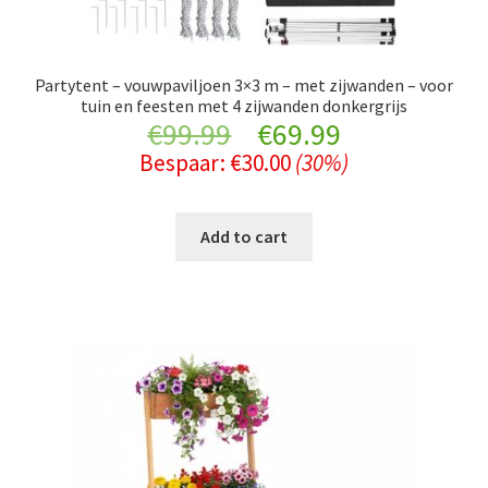
Partytent – vouwpaviljoen 3×3 m – met zijwanden – voor
tuin en feesten met 4 zijwanden donkergrijs
Original
Current
€
99.99
€
69.99
Bespaar:
€
30.00
(30%)
price
price
was:
is:
Add to cart
€99.99.
€69.99.