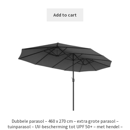
price
price
was:
is:
Add to cart
€107.99.
€74.99.
Dubbele parasol – 460 x 270 cm – extra grote parasol –
tuinparasol – UV-bescherming tot UPF 50+ – met hendel –