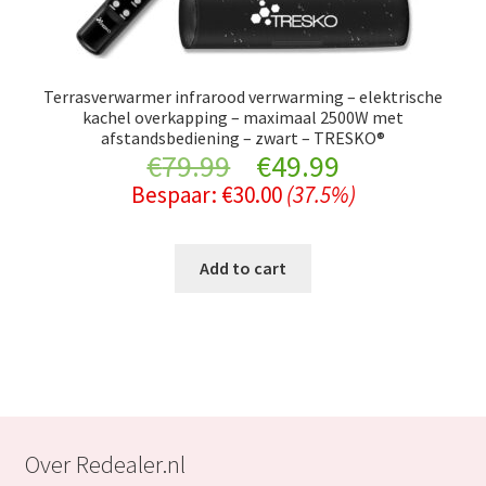
Terrasverwarmer infrarood verrwarming – elektrische
kachel overkapping – maximaal 2500W met
afstandsbediening – zwart – TRESKO®
Original
Current
€
79.99
€
49.99
Bespaar:
€
30.00
(37.5%)
price
price
was:
is:
Add to cart
€79.99.
€49.99.
Over Redealer.nl