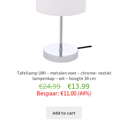
Tafellamp UMI – metalen voet – chrome- textiel
lampenkap – wit – hoogte 30 cm
Original
Current
€
24.99
€
13.99
Bespaar:
€
11.00
(44%)
price
price
was:
is:
Add to cart
€24.99.
€13.99.