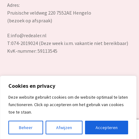
Adres:
Pruisische veldweg 220 7552AE Hengelo
(bezoek op afspraak)
E:
info@redealer.nl
T:074-2019024 (Deze week i.v.m. vakantie niet bereikbaar)
KvK-nummer: 59113545
Cookies en privacy
© Redealer.nl | Gecontroleerde retourproducten en nieuwe
Deze website gebruikt cookies om de website optimaal te laten
overstockproducten tegen een onverslaanbare lage prijs.
functioneren. Click op accepteren om het gebruik van cookies
2026
toe te staan.
0
Beheer
Afwijzen
Accepteren
Search
Search