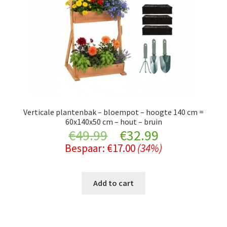
Verticale plantenbak – bloempot – hoogte 140 cm =
60x140x50 cm – hout – bruin
Original
Current
€
49.99
€
32.99
Bespaar:
€
17.00
(34%)
price
price
was:
is:
Add to cart
€49.99.
€32.99.