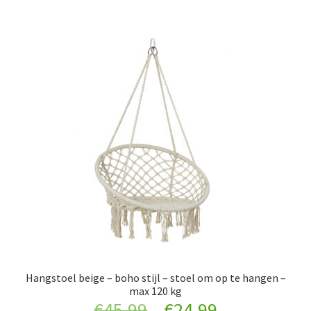
Hangstoel beige – boho stijl – stoel om op te hangen –
max 120 kg
Original
Current
€
45.99
€
24.99