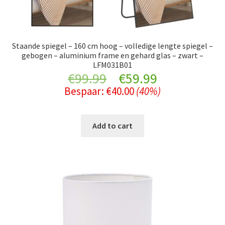
Staande spiegel – 160 cm hoog – volledige lengte spiegel –
gebogen – aluminium frame en gehard glas – zwart –
LFM031B01
Original
Current
€
99.99
€
59.99
Bespaar:
€
40.00
(40%)
price
price
was:
is:
Add to cart
€99.99.
€59.99.