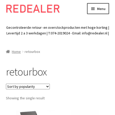
Menu
Skip
Skip
to
to
Exp
Wonen
navigation
content
chil
Gecontroleerde retour- en overstockproducten met hoge korting |
men
Exp
Levertijd 2 a 3 werkdagen | T:074-2019024 - Email:
info@redealer.nl
|
Baby en kind
chil
men
Exp
Tuin
Home
retourbox
chil
men
Exp
Vrije tijd
chil
retourbox
men
Exp
Electra
chil
men
Exp
Werk
chil
Showing the single result
men
Exp
Kleding
chil
men