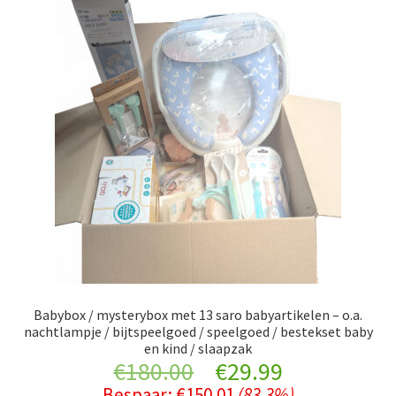
Retourboxen
Babybox / mysterybox met 13 saro babyartikelen – o.a.
nachtlampje / bijtspeelgoed / speelgoed / bestekset baby
en kind / slaapzak
Original
Current
€
180.00
€
29.99
Bespaar:
€
150.01
(83.3%)