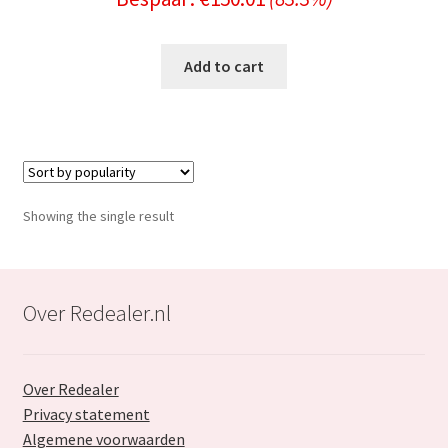
price
price
was:
is:
Add to cart
€180.00.
€29.99.
Showing the single result
Over Redealer.nl
Over Redealer
Privacy statement
Algemene voorwaarden