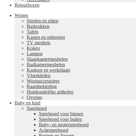
Retourboxen
Wonen
Stoelen en zitten
Barkrukken
Tafels
Kasten en opbergen
TV meubels
Koken
Lampen
Slaapkamermeubelen
Badkamermeubelen
Kantoor en werkplaats
Vloerkleden
Woonaccessoires
Raambekleding
Huishoudelijke artikelen
Overige
Baby en kind
Speelgoed
Speelgoed voor binnen
Speelgoed voor buiten
Baby- en peuterspeelgoed
Actiespeelgoed
Poppen en figuren