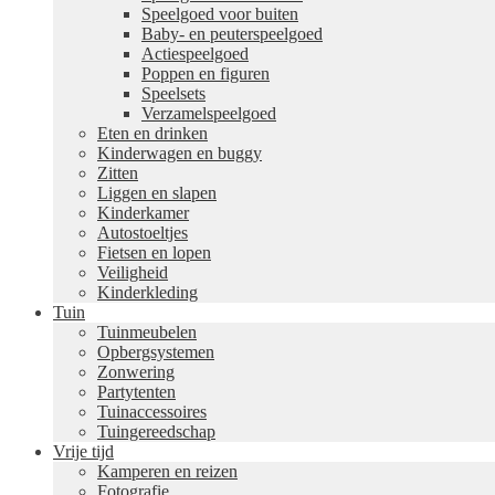
Speelgoed voor buiten
Baby- en peuterspeelgoed
Actiespeelgoed
Poppen en figuren
Speelsets
Verzamelspeelgoed
Eten en drinken
Kinderwagen en buggy
Zitten
Liggen en slapen
Kinderkamer
Autostoeltjes
Fietsen en lopen
Veiligheid
Kinderkleding
Tuin
Tuinmeubelen
Opbergsystemen
Zonwering
Partytenten
Tuinaccessoires
Tuingereedschap
Vrije tijd
Kamperen en reizen
Fotografie