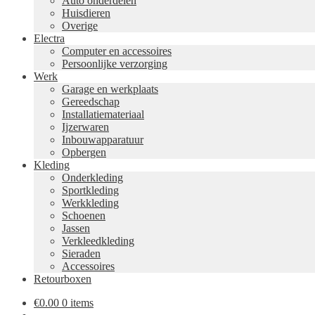
Auto onderdelen
Huisdieren
Overige
Electra
Computer en accessoires
Persoonlijke verzorging
Werk
Garage en werkplaats
Gereedschap
Installatiemateriaal
Ijzerwaren
Inbouwapparatuur
Opbergen
Kleding
Onderkleding
Sportkleding
Werkkleding
Schoenen
Jassen
Verkleedkleding
Sieraden
Accessoires
Retourboxen
€
0.00
0 items