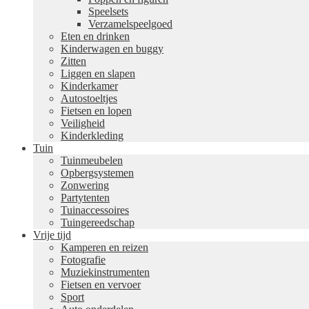
Speelsets
Verzamelspeelgoed
Eten en drinken
Kinderwagen en buggy
Zitten
Liggen en slapen
Kinderkamer
Autostoeltjes
Fietsen en lopen
Veiligheid
Kinderkleding
Tuin
Tuinmeubelen
Opbergsystemen
Zonwering
Partytenten
Tuinaccessoires
Tuingereedschap
Vrije tijd
Kamperen en reizen
Fotografie
Muziekinstrumenten
Fietsen en vervoer
Sport