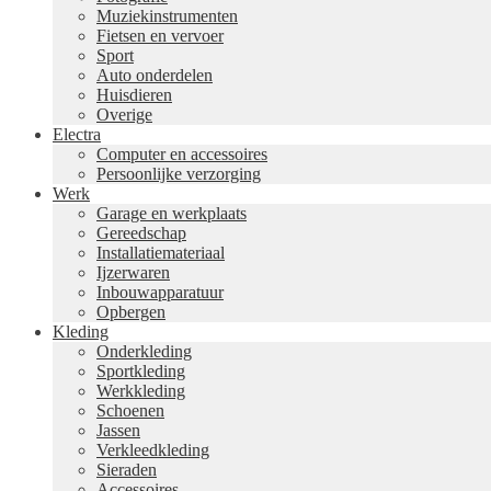
Muziekinstrumenten
Fietsen en vervoer
Sport
Auto onderdelen
Huisdieren
Overige
Electra
Computer en accessoires
Persoonlijke verzorging
Werk
Garage en werkplaats
Gereedschap
Installatiemateriaal
Ijzerwaren
Inbouwapparatuur
Opbergen
Kleding
Onderkleding
Sportkleding
Werkkleding
Schoenen
Jassen
Verkleedkleding
Sieraden
Accessoires