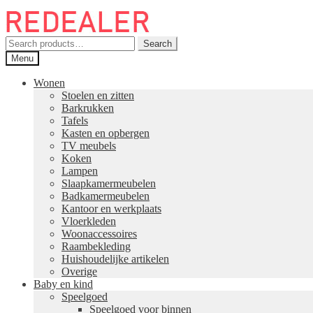
Skip
Skip
to
to
navigation
content
Search
Search
for:
Menu
Wonen
Stoelen en zitten
Barkrukken
Tafels
Kasten en opbergen
TV meubels
Koken
Lampen
Slaapkamermeubelen
Badkamermeubelen
Kantoor en werkplaats
Vloerkleden
Woonaccessoires
Raambekleding
Huishoudelijke artikelen
Overige
Baby en kind
Speelgoed
Speelgoed voor binnen