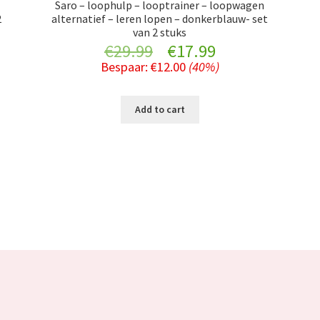
n
Saro – loophulp – looptrainer – loopwagen
2
alternatief – leren lopen – donkerblauw- set
van 2 stuks
nt
Original
Current
€
29.99
€
17.99
Bespaar:
€
12.00
(40%)
price
price
was:
is:
Add to cart
.
€29.99.
€17.99.
Sorted
by
popularity