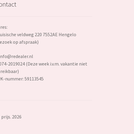
ontact
res:
uisische veldweg 220 7552AE Hengelo
ezoek op afspraak)
info@redealer.nl
074-2019024 (Deze week i.v.m. vakantie niet
reikbaar)
vK-nummer: 59113545
prijs. 2026