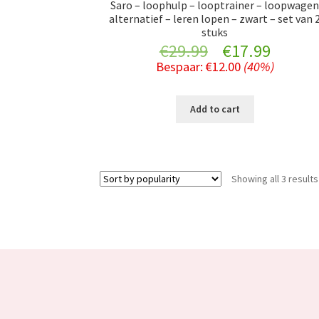
Saro – loophulp – looptrainer – loopwage
alternatief – leren lopen – zwart – set van 
stuks
Original
Curre
€
29.99
€
17.99
Bespaar:
€
12.00
(40%)
price
price
was:
is:
Add to cart
€29.99.
€17.99
Showing all 3 results