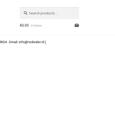
Search
Search
for:
€
0.00
0 items
024 - Email:
info@redealer.nl
|