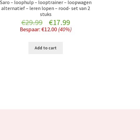
Saro – loophulp – looptrainer – loopwagen
alternatief – leren lopen – rood- set van 2
stuks
Original
Current
€
29.99
€
17.99
Bespaar:
€
12.00
(40%)
price
price
was:
is:
Add to cart
€29.99.
€17.99.