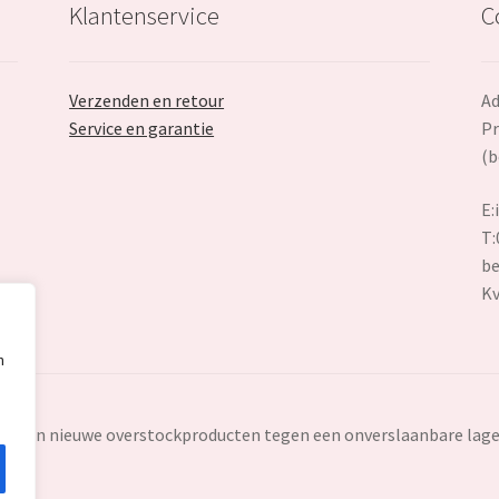
Klantenservice
C
Verzenden en retour
Ad
Service en garantie
Pr
(b
E:
T:
be
K
n
ten en nieuwe overstockproducten tegen een onverslaanbare lage 