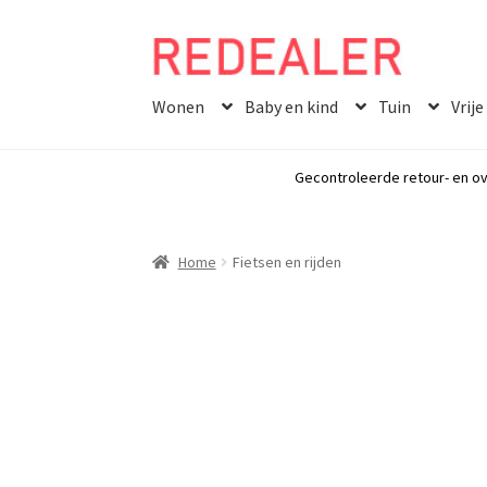
Skip
Skip
to
to
Wonen
Baby en kind
Tuin
Vrije
navigation
content
Gecontroleerde retour- en ov
Home
Fietsen en rijden