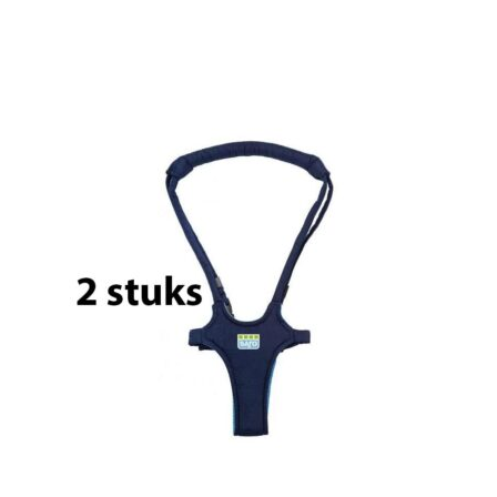
Sorted
by
popularity