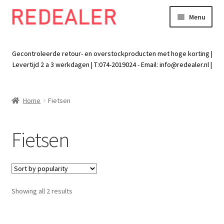
Menu
Skip
Skip
to
to
Exp
Wonen
navigation
content
chil
Gecontroleerde retour- en overstockproducten met hoge korting |
men
Exp
Levertijd 2 a 3 werkdagen | T:074-2019024 - Email:
info@redealer.nl
|
Baby en kind
chil
men
Exp
Tuin
Home
Fietsen
chil
men
Exp
Vrije tijd
chil
Fietsen
men
Kamperen en reizen
Fotografie
Sorted
Showing all 2 results
Muziekinstrumenten
by
popularity