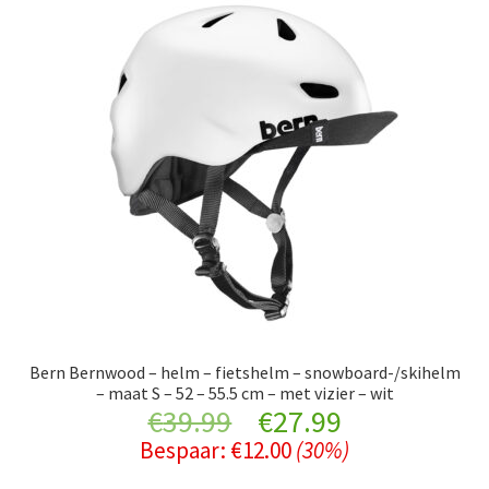
Fietsen en vervoer
Sport
Auto onderdelen
Huisdieren
Overige
Exp
Electra
chil
men
Exp
Werk
Bern Bernwood – helm – fietshelm – snowboard-/skihelm
chil
– maat S – 52 – 55.5 cm – met vizier – wit
men
Exp
Kleding
Original
Current
€
39.99
€
27.99
chil
Bespaar:
€
12.00
(30%)
men
price
price
Retourboxen