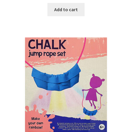
was:
is:
Add to cart
€39.99.
€27.99.