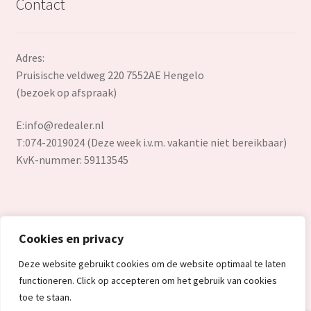
Contact
Adres:
Pruisische veldweg 220 7552AE Hengelo
(bezoek op afspraak)
E:
info@redealer.nl
T:074-2019024 (Deze week i.v.m. vakantie niet bereikbaar)
KvK-nummer: 59113545
Cookies en privacy
© Redealer.nl | Gecontroleerde retourproducten en nieuwe
Deze website gebruikt cookies om de website optimaal te laten
overstockproducten tegen een onverslaanbare lage prijs.
functioneren. Click op accepteren om het gebruik van cookies
2026
toe te staan.