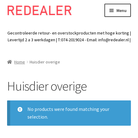
Menu
Skip
Skip
to
to
Exp
Wonen
navigation
content
chil
Gecontroleerde retour- en overstockproducten met hoge korting |
men
Exp
Levertijd 2 a 3 werkdagen | T:074-2019024 - Email:
info@redealer.nl
|
Baby en kind
chil
men
Exp
Tuin
Home
Huisdier overige
chil
men
Exp
Vrije tijd
chil
Huisdier overige
men
Exp
Electra
chil
men
Exp
Werk
No products were found matching your
chil
selection.
men
Exp
Kleding
chil
men