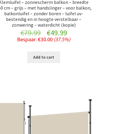
Klemluifel – zonnescherm balkon – breedte
0 cm – grijs – met handslinger – voor balkon,
balkonluifel – zonder boren – luifel uv-
bestendig en in hoogte verstelbaar –
zonwering – waterdicht (kopie)
Original
Current
€
79.99
€
49.99
Bespaar:
€
30.00
(37.5%)
price
price
was:
is:
Add to cart
€79.99.
€49.99.