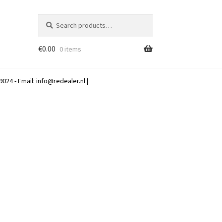
Search
Search
for:
€
0.00
0 items
024 - Email:
info@redealer.nl
|