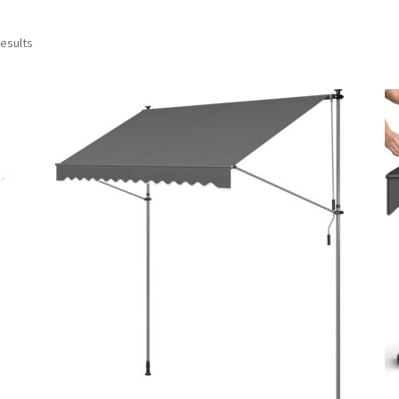
Sorted
results
by
popularity