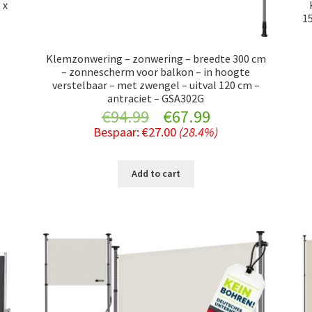
 x
15
nt
Klemzonwering – zonwering – breedte 300 cm
– zonnescherm voor balkon – in hoogte
verstelbaar – met zwengel – uitval 120 cm –
antraciet – GSA302G
Original
Current
€
94.99
€
67.99
.
Bespaar:
€
27.00
(28.4%)
price
price
was:
is:
Add to cart
€94.99.
€67.99.