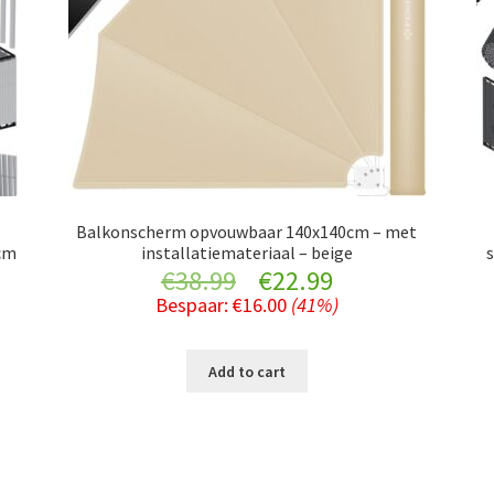
Balkonscherm opvouwbaar 140x140cm – met
cm
installatiemateriaal – beige
Original
Current
€
38.99
€
22.99
nt
Bespaar:
€
16.00
(41%)
price
price
was:
is:
Add to cart
€38.99.
€22.99.
.