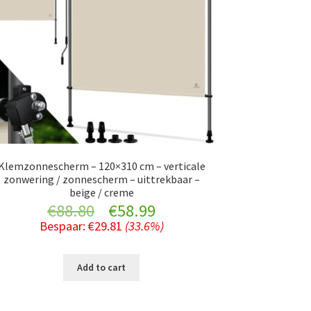
Klemzonnescherm – 120×310 cm – verticale
zonwering / zonnescherm – uittrekbaar –
beige / creme
Original
Current
€
88.80
€
58.99
Bespaar:
€
29.81
(33.6%)
price
price
was:
is:
Add to cart
€88.80.
€58.99.