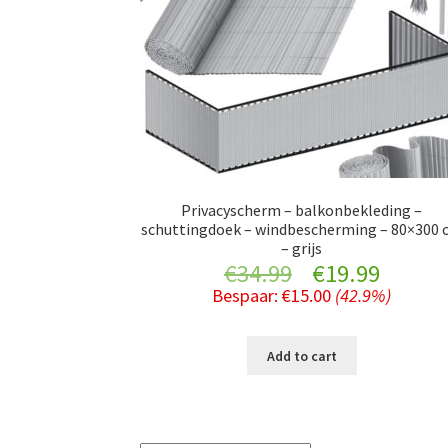
Privacyscherm – balkonbekleding –
schuttingdoek – windbescherming – 80×300 
– grijs
Original
Curre
€
34.99
€
19.99
Bespaar:
€
15.00
(42.9%)
price
price
was:
is:
Add to cart
€34.99.
€19.99