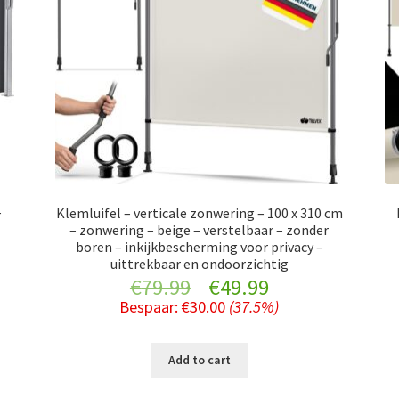
–
Klemluifel – verticale zonwering – 100 x 310 cm
– zonwering – beige – verstelbaar – zonder
nt
boren – inkijkbescherming voor privacy –
uittrekbaar en ondoorzichtig
Original
Current
€
79.99
€
49.99
Bespaar:
€
30.00
(37.5%)
price
price
was:
is:
9.
Add to cart
€79.99.
€49.99.