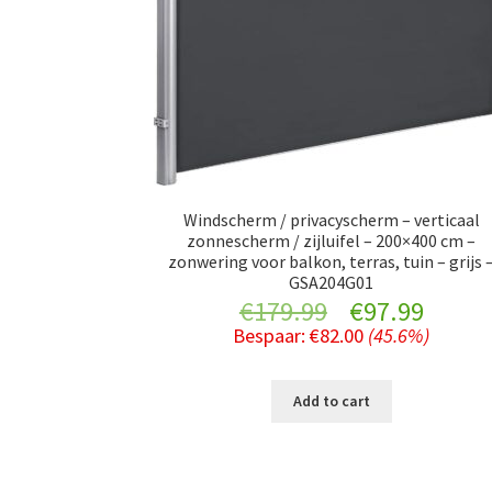
Windscherm / privacyscherm – verticaal
zonnescherm / zijluifel – 200×400 cm –
zonwering voor balkon, terras, tuin – grijs 
GSA204G01
Original
Curre
€
179.99
€
97.99
Bespaar:
€
82.00
(45.6%)
price
price
was:
is:
Add to cart
€179.99.
€97.9