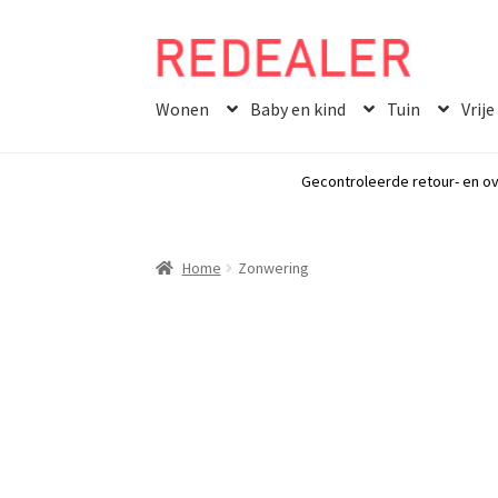
Skip
Skip
to
to
Wonen
Baby en kind
Tuin
Vrije
navigation
content
Gecontroleerde retour- en ov
Home
Zonwering