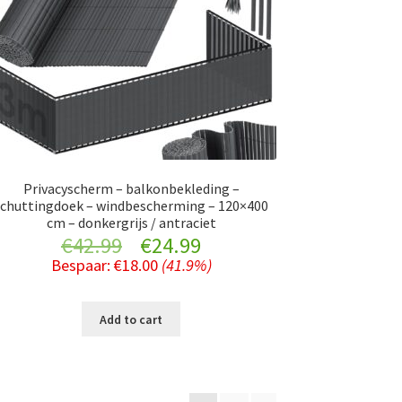
Privacyscherm – balkonbekleding –
schuttingdoek – windbescherming – 120×400
cm – donkergrijs / antraciet
Original
Current
€
42.99
€
24.99
Bespaar:
€
18.00
(41.9%)
price
price
was:
is:
Add to cart
€42.99.
€24.99.