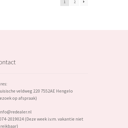
1
2
ontact
res:
uisische veldweg 220 7552AE Hengelo
ezoek op afspraak)
info@redealer.nl
074-2019024 (Deze week i.v.m. vakantie niet
reikbaar)