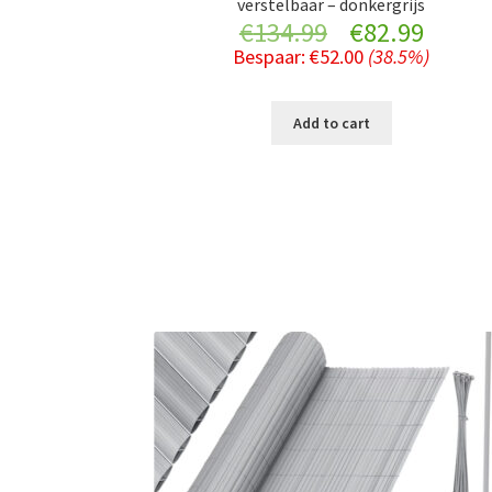
verstelbaar – donkergrijs
Original
Curre
€
134.99
€
82.99
Bespaar:
€
52.00
(38.5%)
price
price
was:
is:
Add to cart
€134.99.
€82.9