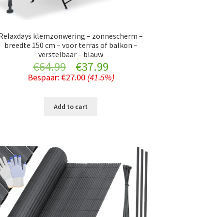
Relaxdays klemzonwering – zonnescherm –
breedte 150 cm – voor terras of balkon –
verstelbaar – blauw
Original
Current
€
64.99
€
37.99
Bespaar:
€
27.00
(41.5%)
price
price
was:
is:
Add to cart
€64.99.
€37.99.