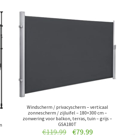
Windscherm / privacyscherm – verticaal
zonnescherm / zijluifel – 180×300 cm –
zonwering voor balkon, terras, tuin – grijs –
GSA180T
on
Original
Current
€
119.99
€
79.99