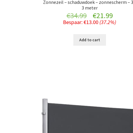
Zonnezeil – schaduwdoek – zonnescherm – 3
3 meter
Original
Curre
€
34.99
€
21.99
Bespaar:
€
13.00
(37.2%)
price
price
was:
is:
Add to cart
€34.99.
€21.99