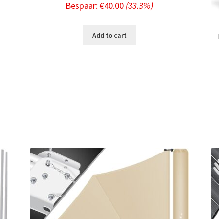
Bespaar:
€
40.00
(33.3%)
price
price
nt
was:
is:
Add to cart
€119.99.
€79.99.
9.