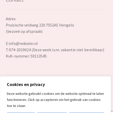
Adres:
Pruisische veldweg 220 7552AE Hengelo
(bezoek op afspraak)
E:
info@redealer.nl
T:074-2019024 (Deze week i.v.m. vakantie niet bereikbaar)
KvK-nummer: 59113545
Cookies en privacy
© Redealer.nl | Gecontroleerde retourproducten en nieuwe
Deze website gebruikt cookies om de website optimaal te laten
overstockproducten tegen een onverslaanbare lage prijs.
functioneren. Click op accepteren om het gebruik van cookies
2026
toe te staan.