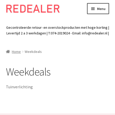
Menu
Skip
Skip
to
to
Exp
Wonen
navigation
content
chil
Gecontroleerde retour- en overstockproducten met hoge korting |
men
Exp
Levertijd 2 a 3 werkdagen | T:074-2019024 - Email:
info@redealer.nl
|
Baby en kind
chil
men
Exp
Tuin
Home
Weekdeals
chil
men
Exp
Vrije tijd
chil
Weekdeals
men
Exp
Electra
chil
men
Tuinverlichting
Exp
Werk
chil
men
Exp
Kleding
chil
men