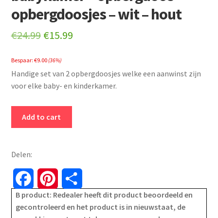
opbergdoosjes – wit – hout
Original
Current
€
24.99
€
15.99
price
price
Bespaar:
€
9.00
(36%)
was:
is:
Handige set van 2 opbergdoosjes welke een aanwinst zijn
€24.99.
€15.99.
voor elke baby- en kinderkamer.
2
Add to cart
stuks
-
kinderkamer
Delen:
en
babykamer
F
P
S
-
B product: Redealer heeft dit product beoordeeld en
a
i
h
opbergdoos
gecontroleerd en het product is in nieuwstaat, de
-