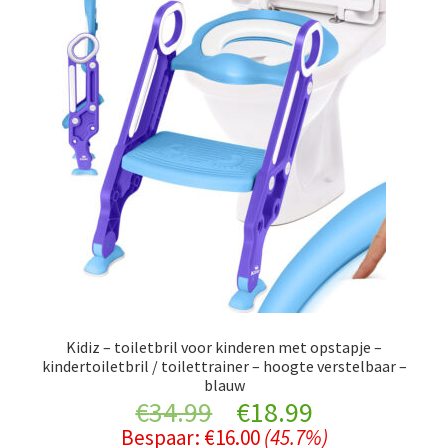
Kidiz – toiletbril voor kinderen met opstapje –
kindertoiletbril / toilettrainer – hoogte verstelbaar –
blauw
Original
Current
€
34.99
€
18.99
Bespaar:
€
16.00
(45.7%)