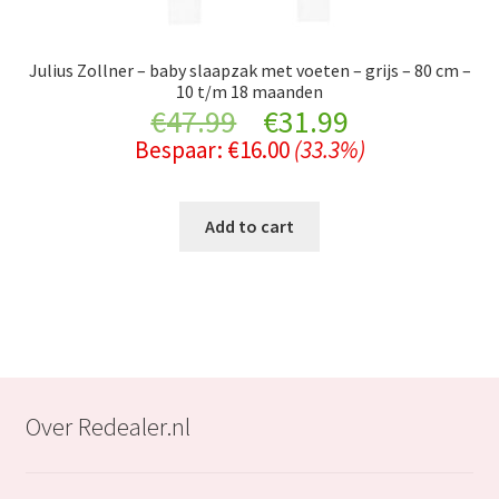
Julius Zollner – baby slaapzak met voeten – grijs – 80 cm –
10 t/m 18 maanden
Original
Current
€
47.99
€
31.99
Bespaar:
€
16.00
(33.3%)
price
price
was:
is:
Add to cart
€47.99.
€31.99.
Over Redealer.nl