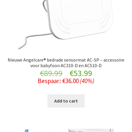
Nieuwe Angelcare® bedrade sensormat AC-SP – accessoire
voor babyfoon AC310-D en AC510-D
Original
Current
€
89.99
€
53.99
Bespaar:
€
36.00
(40%)
price
price
was:
is:
Add to cart
€89.99.
€53.99.