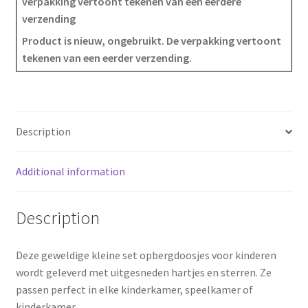
verpakking vertoont tekenen van een eerdere
c
n
a
opbergdoosjes
verzending
-
e
t
r
Product is nieuw, ongebruikt. De verpakking vertoont
wit
tekenen van een eerder verzending.
b
e
e
-
hout
o
r
quantity
o
e
Description
k
s
Additional information
t
Description
Deze geweldige kleine set opbergdoosjes voor kinderen
wordt geleverd met uitgesneden hartjes en sterren. Ze
passen perfect in elke kinderkamer, speelkamer of
kinderkamer.