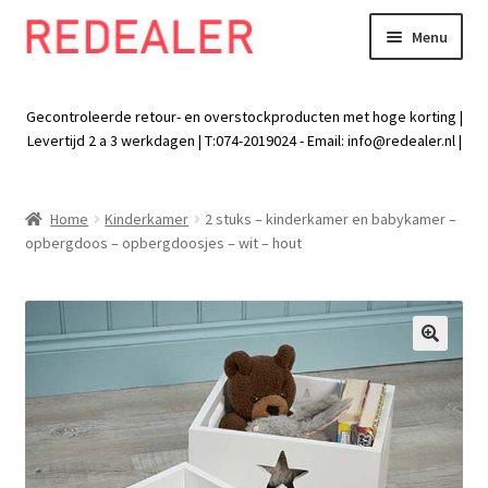
Menu
Skip
Skip
to
to
Exp
Wonen
navigation
content
chil
Gecontroleerde retour- en overstockproducten met hoge korting |
men
Exp
Levertijd 2 a 3 werkdagen | T:074-2019024 - Email:
info@redealer.nl
|
Baby en kind
chil
men
Exp
Tuin
Home
Kinderkamer
2 stuks – kinderkamer en babykamer –
chil
opbergdoos – opbergdoosjes – wit – hout
men
Exp
Vrije tijd
chil
men
Exp
Electra
chil
🔍
men
Exp
Werk
chil
men
Exp
Kleding
chil
men