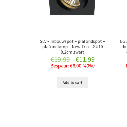
SLV – inbouwspot – plafondspot –
EGL
plafondlamp – New Tria – GU10
– b
8,2cm zwart
Original
Current
€
19.99
€
11.99
Bespaar:
€
8.00
(40%)
price
price
was:
is:
Add to cart
€19.99.
€11.99.