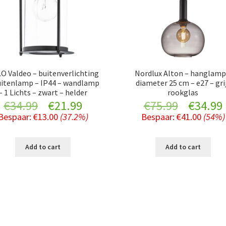
O Valdeo – buitenverlichting
Nordlux Alton – hanglamp
uitenlamp – IP44 – wandlamp
diameter 25 cm – e27 – gri
– 1 Lichts – zwart – helder
rookglas
Original
Current
Original
€
34.99
€
21.99
€
75.99
€
34.99
Bespaar:
€
13.00
(37.2%)
Bespaar:
€
41.00
(54%)
price
price
price
was:
is:
was:
i
Add to cart
Add to cart
€34.99.
€21.99.
€75.99.