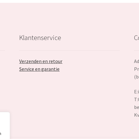
Klantenservice
C
Verzenden en retour
Ad
Service en garantie
Pr
(b
E:
T:
be
K
n