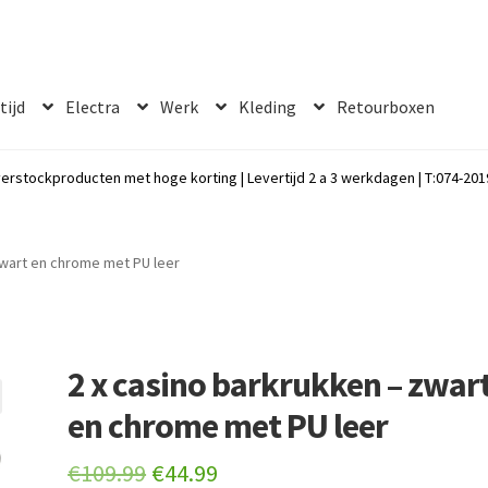
 tijd
Electra
Werk
Kleding
Retourboxen
erstockproducten met hoge korting | Levertijd 2 a 3 werkdagen | T:074-2019
zwart en chrome met PU leer
2 x casino barkrukken – zwar
en chrome met PU leer
Original
Current
€
109.99
€
44.99