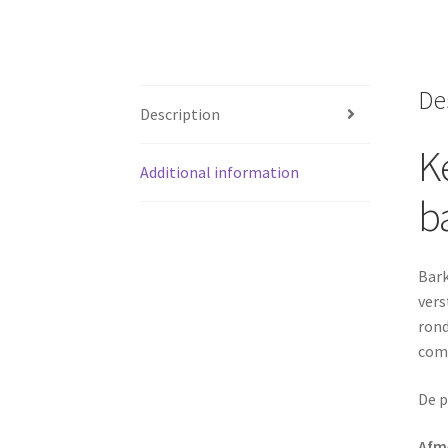
De
Description
K
Additional information
b
Bark
vers
rond
comf
De p
Afm