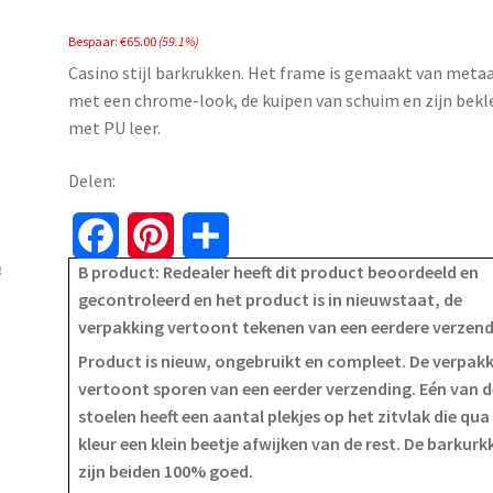
price
price
Bespaar:
€
65.00
(59.1%)
was:
is:
Casino stijl barkrukken. Het frame is gemaakt van meta
€109.99.
€44.99.
met een chrome-look, de kuipen van schuim en zijn bekl
met PU leer.
Delen:
F
P
S
B product: Redealer heeft dit product beoordeeld en
a
i
h
gecontroleerd en het product is in nieuwstaat, de
verpakking vertoont tekenen van een eerdere verzen
c
n
a
Product is nieuw, ongebruikt en compleet. De verpak
e
t
r
vertoont sporen van een eerder verzending. Eén van d
stoelen heeft een aantal plekjes op het zitvlak die qua
b
e
e
kleur een klein beetje afwijken van de rest. De barkurk
o
r
zijn beiden 100% goed.