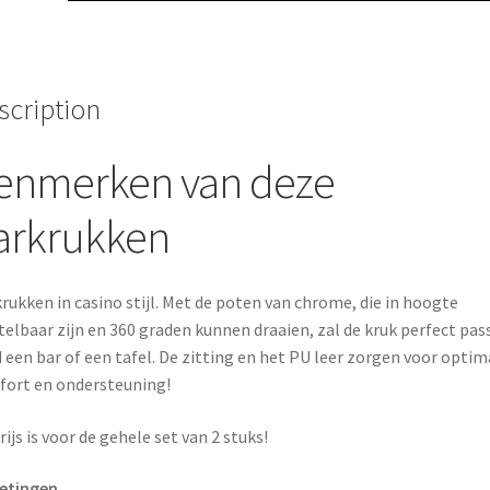
o
e
k
s
scription
t
enmerken van deze
arkrukken
rukken in casino stijl. Met de poten van chrome, die in hoogte
telbaar zijn en 360 graden kunnen draaien, zal de kruk perfect pas
 een bar of een tafel. De zitting en het PU leer zorgen voor optim
ort en ondersteuning!
rijs is voor de gehele set van 2 stuks!
etingen