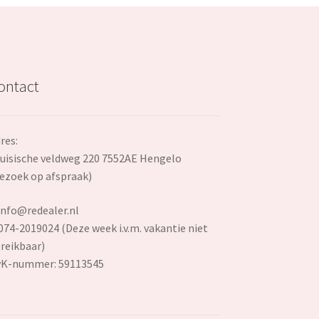
ontact
res:
uisische veldweg 220 7552AE Hengelo
ezoek op afspraak)
info@redealer.nl
074-2019024 (Deze week i.v.m. vakantie niet
reikbaar)
vK-nummer: 59113545