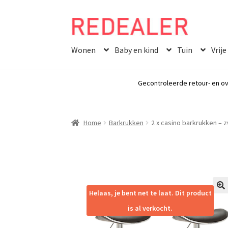
Skip
Skip
to
to
Wonen
Baby en kind
Tuin
Vrije
navigation
content
Gecontroleerde retour- en ov
Home
Barkrukken
2 x casino barkrukken – 
Helaas, je bent net te laat. Dit product
🔍
is al verkocht.