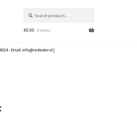
Search
Search
for:
€
0.00
0 items
024 - Email:
info@redealer.nl
|
t