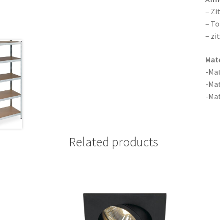
– Zi
– To
– zi
Mate
-Mat
-Mat
-Mat
Related products