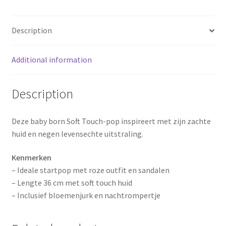
o
e
Description
k
s
Additional information
t
Description
Deze baby born Soft Touch-pop inspireert met zijn zachte
huid en negen levensechte uitstraling.
Kenmerken
– Ideale startpop met roze outfit en sandalen
– Lengte 36 cm met soft touch huid
– Inclusief bloemenjurk en nachtrompertje