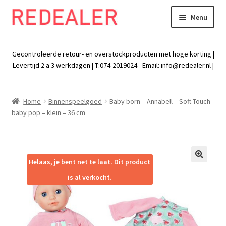
Menu
Skip
Skip
to
to
Exp
Wonen
navigation
content
chil
Gecontroleerde retour- en overstockproducten met hoge korting |
men
Exp
Levertijd 2 a 3 werkdagen | T:074-2019024 - Email:
info@redealer.nl
|
Baby en kind
chil
men
Exp
Tuin
Home
Binnenspeelgoed
Baby born – Annabell – Soft Touch
chil
baby pop – klein – 36 cm
men
Exp
Vrije tijd
chil
men
Exp
Electra
chil
Helaas, je bent net te laat. Dit product
🔍
men
Exp
Werk
is al verkocht.
chil
men
Exp
Kleding
chil
men