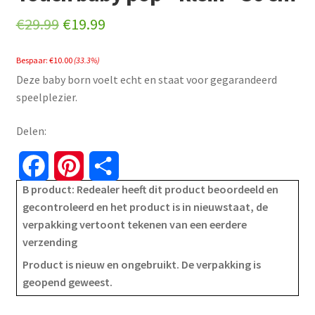
Original
Current
€
29.99
€
19.99
price
price
Bespaar:
€
10.00
(33.3%)
was:
is:
Deze baby born voelt echt en staat voor gegarandeerd
€29.99.
€19.99.
speelplezier.
Delen:
F
P
S
B product: Redealer heeft dit product beoordeeld en
a
i
h
gecontroleerd en het product is in nieuwstaat, de
verpakking vertoont tekenen van een eerdere
c
n
a
verzending
e
t
r
Product is nieuw en ongebruikt. De verpakking is
geopend geweest.
b
e
e
o
r