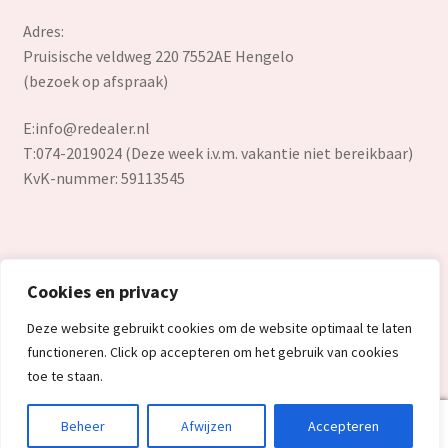
Adres:
Pruisische veldweg 220 7552AE Hengelo
(bezoek op afspraak)
E:
info@redealer.nl
T:074-2019024 (Deze week i.v.m. vakantie niet bereikbaar)
KvK-nummer: 59113545
Cookies en privacy
© Redealer.nl | Gecontroleerde retourproducten en nieuwe
Deze website gebruikt cookies om de website optimaal te laten
overstockproducten tegen een onverslaanbare lage prijs.
functioneren. Click op accepteren om het gebruik van cookies
2026
toe te staan.
0
Beheer
Afwijzen
Accepteren
Search
Search