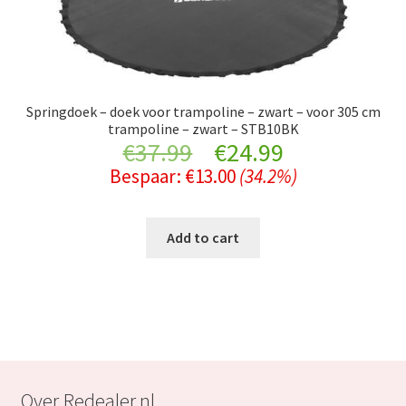
Springdoek – doek voor trampoline – zwart – voor 305 cm
trampoline – zwart – STB10BK
Original
Current
€
37.99
€
24.99
Bespaar:
€
13.00
(34.2%)
price
price
was:
is:
Add to cart
€37.99.
€24.99.
Over Redealer.nl