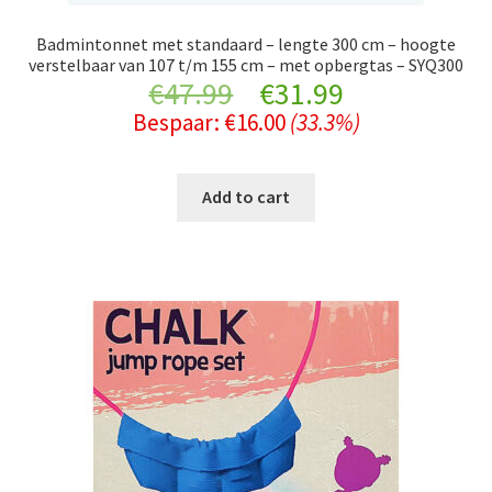
Badmintonnet met standaard – lengte 300 cm – hoogte
verstelbaar van 107 t/m 155 cm – met opbergtas – SYQ300
Original
Current
€
47.99
€
31.99
Bespaar:
€
16.00
(33.3%)
price
price
was:
is:
Add to cart
€47.99.
€31.99.