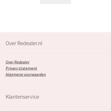
€29.99.
€17.99.
Over Redealer.nl
Over Redealer
Privacy statement
Algemene voorwaarden
Klantenservice