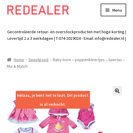
Menu
Skip
Skip
to
to
Exp
Wonen
navigation
content
chil
Gecontroleerde retour- en overstockproducten met hoge korting |
men
Exp
Levertijd 2 a 3 werkdagen | T:074-2019024 - Email:
info@redealer.nl
|
Baby en kind
chil
men
Exp
Tuin
Home
Speelgoed
Baby born – poppenkleertjes – luiertas –
chil
Mix & Match
men
Exp
Vrije tijd
chil
men
Exp
Electra
chil
Helaas, je bent net te laat. Dit product
🔍
men
Exp
Werk
is al verkocht.
chil
men
Exp
Kleding
chil
men