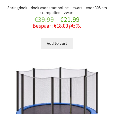
Springdoek – doek voor trampoline – zwart – voor 305 cm
trampoline – zwart
Original
Current
€
39.99
€
21.99
Bespaar:
€
18.00
(45%)
price
price
was:
is:
Add to cart
€39.99.
€21.99.