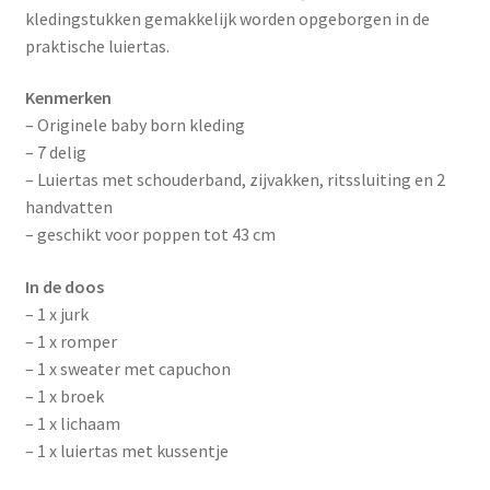
kledingstukken gemakkelijk worden opgeborgen in de
praktische luiertas.
Kenmerken
– Originele baby born kleding
– 7 delig
– Luiertas met schouderband, zijvakken, ritssluiting en 2
handvatten
– geschikt voor poppen tot 43 cm
In de doos
– 1 x jurk
– 1 x romper
– 1 x sweater met capuchon
– 1 x broek
– 1 x lichaam
– 1 x luiertas met kussentje