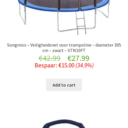
Songmics – Veiligheidsnet voor trampoline – diameter 305
cm – zwart – STN10FT
Original
Current
€
42.99
€
27.99
Bespaar:
€
15.00
(34.9%)
price
price
was:
is:
Add to cart
€42.99.
€27.99.