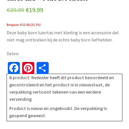
Original
Current
€
29.99
€
19.99
price
price
Bespaar:
€
10.00
(33.3%)
was:
is:
Deze baby born luiertas met kleding is een accessoire dat
€29.99.
€19.99.
niet mag ontbreken bij de echte baby born liefhebber.
Delen:
F
P
S
B product: Redealer heeft dit product beoordeeld en
a
i
h
gecontroleerd en het product is in nieuwstaat, de
verpakking vertoont tekenen van een eerdere
c
n
a
verzending
e
t
r
Product is nieuw en ongebruikt. De verpakking is
geopend geweest.
b
e
e
o
r