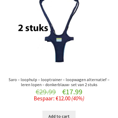
Saro – loophulp – looptrainer – loopwagen alternatief –
leren lopen – donkerblauw- set van 2 stuks
Original
Current
€
29.99
€
17.99
Bespaar:
€
12.00
(40%)
price
price
was:
is:
Add to cart