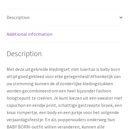
o
e
Description
k
s
Additional information
t
Description
Met deze uitgebreide kledingset met luiertas is baby born
altijd goed gekleed voor elke gelegenheid! Afhankelijk van
uw stemming kunnen de afzonderlijke kledingstukken
worden gecombineerd om een ​​heel bijzonder fashion
hoogtepunt te creëren. Je kunt kiezen uit een sweater met
capuchon en eendje print, schattige gestreepte broek, een
knus rompertje, een body en een jurkje voor het volgende
verjaardagsfeestje. En als poppenouders onderweg hun
BABY BORN-outfit willen veranderen, kunnen alle