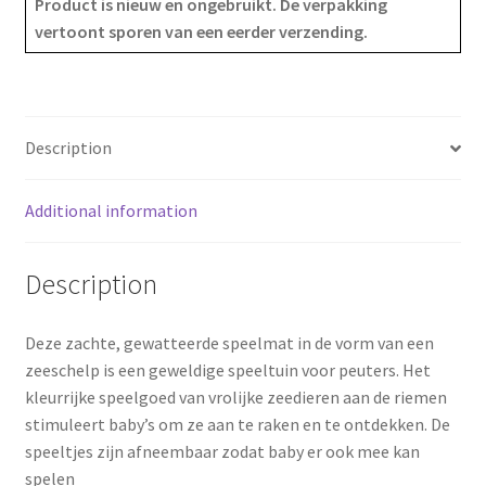
Product is nieuw en ongebruikt. De verpakking
vertoont sporen van een eerder verzending.
b
e
e
o
r
o
e
Description
k
s
Additional information
t
Description
Deze zachte, gewatteerde speelmat in de vorm van een
zeeschelp is een geweldige speeltuin voor peuters. Het
kleurrijke speelgoed van vrolijke zeedieren aan de riemen
stimuleert baby’s om ze aan te raken en te ontdekken. De
speeltjes zijn afneembaar zodat baby er ook mee kan
spelen