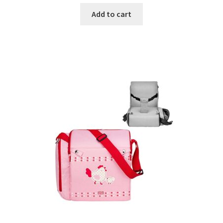
was:
is:
Add to cart
€29.99.
€17.99.