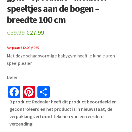
speeltjes aan de bogen –
breedte 100 cm
Original
Current
€
39.99
€
27.99
price
price
Bespaar:
€
12.00
(30%)
was:
is:
Met deze schaapvormige babygym heeft je kindje uren
€39.99.
€27.99.
speelplezier.
Delen:
F
P
S
B product: Redealer heeft dit product beoordeeld en
a
i
h
gecontroleerd en het product is in nieuwstaat, de
verpakking vertoont tekenen van een eerdere
c
n
a
verzending
e
t
r