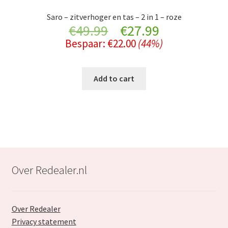
Saro – zitverhoger en tas – 2 in 1 – roze
Original
Current
€
49.99
€
27.99
Bespaar:
€
22.00
(44%)
price
price
was:
is:
Add to cart
€49.99.
€27.99.
Over Redealer.nl
Over Redealer
Privacy statement