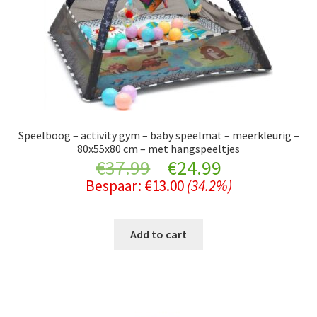
Speelboog – activity gym – baby speelmat – meerkleurig –
80x55x80 cm – met hangspeeltjes
Original
Current
€
37.99
€
24.99
Bespaar:
€
13.00
(34.2%)
price
price
was:
is:
Add to cart
€37.99.
€24.99.