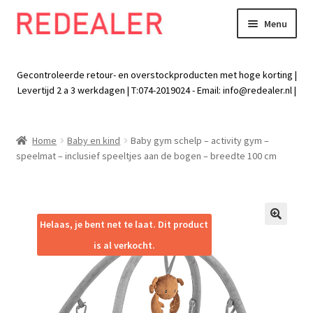
Menu
Skip
Skip
to
to
Exp
Wonen
navigation
content
chil
Gecontroleerde retour- en overstockproducten met hoge korting |
men
Exp
Levertijd 2 a 3 werkdagen | T:074-2019024 - Email:
info@redealer.nl
|
Baby en kind
chil
men
Exp
Tuin
Home
Baby en kind
Baby gym schelp – activity gym –
chil
speelmat – inclusief speeltjes aan de bogen – breedte 100 cm
men
Exp
Vrije tijd
chil
men
Exp
Electra
chil
Helaas, je bent net te laat. Dit product
🔍
men
Exp
Werk
is al verkocht.
chil
men
Exp
Kleding
chil
men