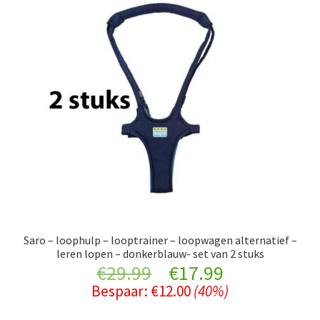
Saro – loophulp – looptrainer – loopwagen alternatief –
leren lopen – donkerblauw- set van 2 stuks
Original
Current
€
29.99
€
17.99
Bespaar:
€
12.00
(40%)
price
price