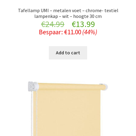
Tafellamp UMI – metalen voet – chrome- textiel
lampenkap – wit – hoogte 30 cm
Original
Current
€
24.99
€
13.99
Bespaar:
€
11.00
(44%)
price
price
was:
is:
Add to cart
€24.99.
€13.99.