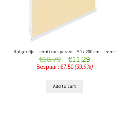
Rolgordijn – semi transparant – 50 x 200 cm – creme
Original
Current
€
18.79
€
11.29
Bespaar:
€
7.50
(39.9%)
price
price
was:
is:
Add to cart
€18.79.
€11.29.