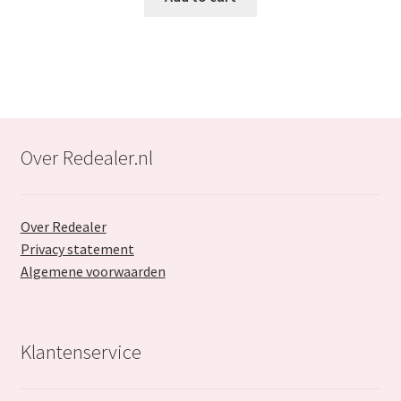
€119.99.
€67.99.
Over Redealer.nl
Over Redealer
Privacy statement
Algemene voorwaarden
Klantenservice