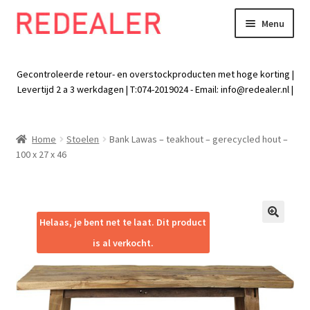
Menu
Skip
Skip
to
to
Exp
Wonen
navigation
content
chil
Gecontroleerde retour- en overstockproducten met hoge korting |
men
Exp
Levertijd 2 a 3 werkdagen | T:074-2019024 - Email:
info@redealer.nl
|
Baby en kind
chil
men
Exp
Tuin
Home
Stoelen
Bank Lawas – teakhout – gerecycled hout –
chil
100 x 27 x 46
men
Exp
Vrije tijd
chil
men
Exp
Electra
chil
Helaas, je bent net te laat. Dit product
🔍
men
Exp
Werk
is al verkocht.
chil
men
Exp
Kleding
chil
men