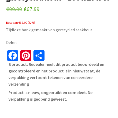
Original
Current
€
99.99
€
67.99
price
price
Bespaar:
€
32.00
(32%)
was:
is:
Tijdloze bank gemaakt van gerecycled teakhout.
€99.99.
€67.99.
Delen:
F
P
S
B product: Redealer heeft dit product beoordeeld en
a
i
h
gecontroleerd en het product is in nieuwstaat, de
verpakking vertoont tekenen van een eerdere
c
n
a
verzending
e
t
r
Product is nieuw, ongebruikt en compleet. De
verpakking is geopend geweest.
b
e
e
o
r