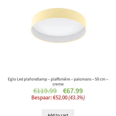
Eglo Led plafondlamp – plaffonière – palomaro – 50 cm –
creme
Original
Current
€
119.99
€
67.99
Bespaar:
€
52.00
(43.3%)
price
price
was:
is:
Add to cart