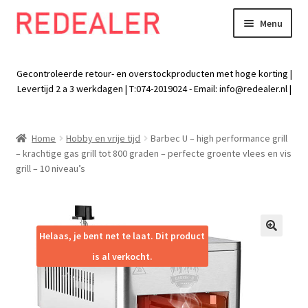
Menu
Skip
Skip
to
to
Exp
Wonen
navigation
content
chil
Gecontroleerde retour- en overstockproducten met hoge korting |
men
Exp
Levertijd 2 a 3 werkdagen | T:074-2019024 - Email:
info@redealer.nl
|
Baby en kind
chil
men
Exp
Tuin
Home
Hobby en vrije tijd
Barbec U – high performance grill
chil
– krachtige gas grill tot 800 graden – perfecte groente vlees en vis
men
Exp
Vrije tijd
grill – 10 niveau’s
chil
men
Exp
Electra
chil
men
Exp
Helaas, je bent net te laat. Dit product
Werk
🔍
chil
is al verkocht.
men
Exp
Kleding
chil
men