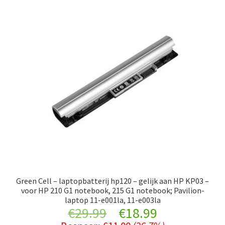
Green Cell – laptopbatterij hp120 – gelijk aan HP KP03 –
voor HP 210 G1 notebook, 215 G1 notebook; Pavilion-
laptop 11-e001la, 11-e003la
Original
Current
€
29.99
€
18.99