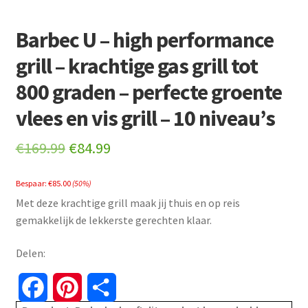
Barbec U – high performance
grill – krachtige gas grill tot
800 graden – perfecte groente
vlees en vis grill – 10 niveau’s
Original
Current
€
169.99
€
84.99
price
price
Bespaar:
€
85.00
(50%)
was:
is:
Met deze krachtige grill maak jij thuis en op reis
€169.99.
€84.99.
gemakkelijk de lekkerste gerechten klaar.
Delen:
F
P
S