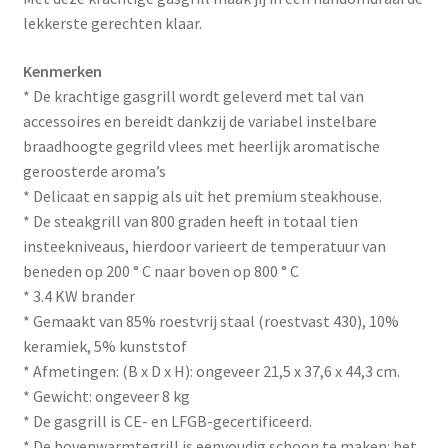
lekkerste gerechten klaar.
Kenmerken
* De krachtige gasgrill wordt geleverd met tal van
accessoires en bereidt dankzij de variabel instelbare
braadhoogte gegrild vlees met heerlijk aromatische
geroosterde aroma’s
* Delicaat en sappig als uit het premium steakhouse.
* De steakgrill van 800 graden heeft in totaal tien
insteekniveaus, hierdoor varieert de temperatuur van
beneden op 200 ° C naar boven op 800 ° C
* 3.4 KW brander
* Gemaakt van 85% roestvrij staal (roestvast 430), 10%
keramiek, 5% kunststof
* Afmetingen: (B x D x H): ongeveer 21,5 x 37,6 x 44,3 cm.
* Gewicht: ongeveer 8 kg
* De gasgrill is CE- en LFGB-gecertificeerd.
* De bovenwarmtegrill is eenvoudig schoon te maken: het