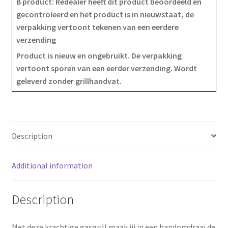
B product: Redealer heeft dit product beoordeeld en
a
i
h
gecontroleerd en het product is in nieuwstaat, de
verpakking vertoont tekenen van een eerdere
c
n
a
verzending
e
t
r
Product is nieuw en ongebruikt. De verpakking
vertoont sporen van een eerder verzending. Wordt
b
e
e
geleverd zonder grillhandvat.
o
r
o
e
k
s
Description
t
Additional information
Description
Met deze krachtige gasgrill maak jij in een handomdraai de