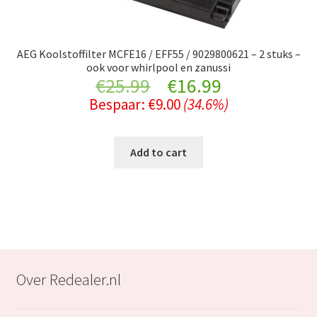
AEG Koolstoffilter MCFE16 / EFF55 / 9029800621 – 2 stuks –
ook voor whirlpool en zanussi
Original
Current
€
25.99
€
16.99
Bespaar:
€
9.00
(34.6%)
price
price
was:
is:
Add to cart
€25.99.
€16.99.
Over Redealer.nl