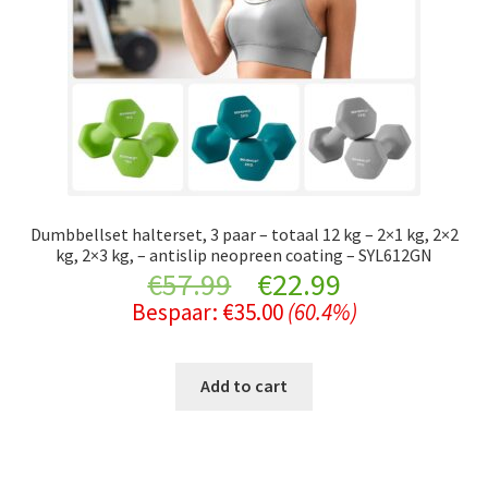
Dumbbellset halterset, 3 paar – totaal 12 kg – 2×1 kg, 2×2
kg, 2×3 kg, – antislip neopreen coating – SYL612GN
Original
Current
€
57.99
€
22.99
Bespaar:
€
35.00
(60.4%)
price
price
was:
is:
Add to cart
€57.99.
€22.99.