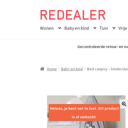
Skip
Skip
to
to
Wonen
Baby en kind
Tuin
Vrije
navigation
content
Gecontroleerde retour- en ov
Home
Baby en kind
Bed canpoy – kinderslui
Helaas, je bent net te laat. Dit product
🔍
is al verkocht.