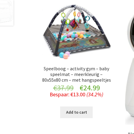
Speelboog – activity gym – baby
speelmat – meerkleurig –
80x55x80 cm – met hangspeeltjes
Original
Current
€
37.99
€
24.99
Bespaar:
€
13.00
(34.2%)
price
price
was:
is:
Add to cart
€37.99.
€24.99.