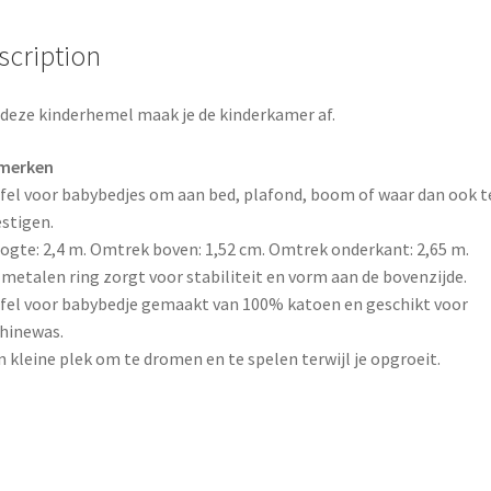
o
r
o
e
scription
k
s
deze kinderhemel maak je de kinderkamer af.
t
merken
ifel voor babybedjes om aan bed, plafond, boom of waar dan ook t
stigen.
ogte: 2,4 m. Omtrek boven: 1,52 cm. Omtrek onderkant: 2,65 m.
 metalen ring zorgt voor stabiliteit en vorm aan de bovenzijde.
ifel voor babybedje gemaakt van 100% katoen en geschikt voor
hinewas.
n kleine plek om te dromen en te spelen terwijl je opgroeit.