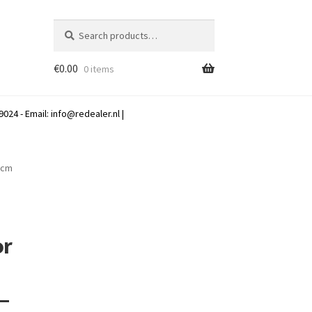
Search
Search
for:
€
0.00
0 items
024 - Email:
info@redealer.nl
|
 cm
or
 –