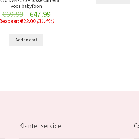
ecto DVM-275 – losse camera
voor babyfoon
€29.99.
Original
Current
€
69.99
€
47.99
Bespaar:
€
22.00
(31.4%)
price
price
was:
is:
Add to cart
€69.99.
€47.99.
Klantenservice
C