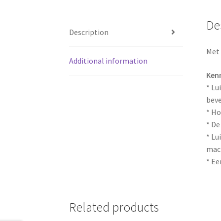
De
Description
Met 
Additional information
Ken
* Lu
beve
* Ho
* De
* Lu
mac
* Ee
Related products