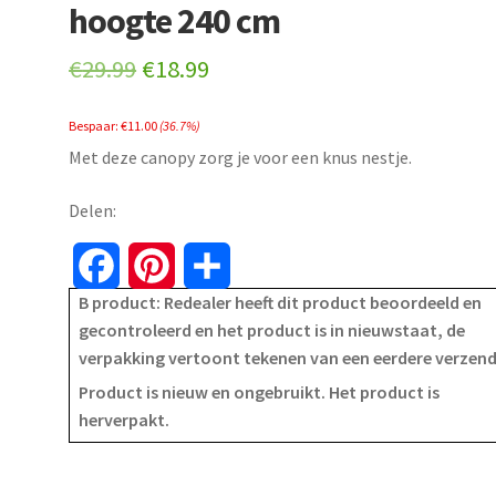
hoogte 240 cm
Original
Current
€
29.99
€
18.99
price
price
Bespaar:
€
11.00
(36.7%)
was:
is:
Met deze canopy zorg je voor een knus nestje.
€29.99.
€18.99.
Delen:
F
P
S
B product: Redealer heeft dit product beoordeeld en
a
i
h
gecontroleerd en het product is in nieuwstaat, de
verpakking vertoont tekenen van een eerdere verzen
c
n
a
Product is nieuw en ongebruikt. Het product is
e
t
r
herverpakt.
b
e
e