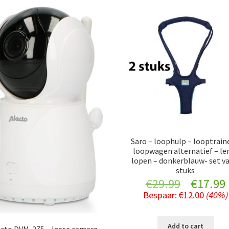
Saro – loophulp – looptrain
loopwagen alternatief – le
lopen – donkerblauw- set va
stuks
Original
€
29.99
€
17.99
Bespaar:
€
12.00
(40%)
price
was:
i
Add to cart