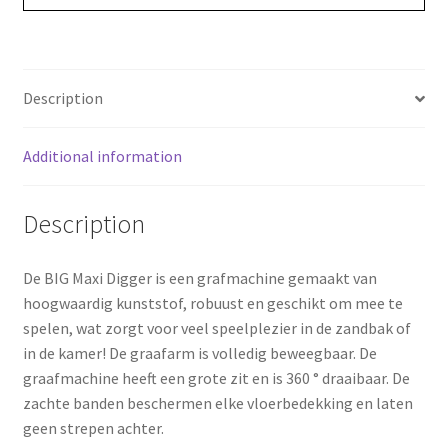
o
r
o
e
Description
k
s
Additional information
t
Description
De BIG Maxi Digger is een grafmachine gemaakt van
hoogwaardig kunststof, robuust en geschikt om mee te
spelen, wat zorgt voor veel speelplezier in de zandbak of
in de kamer! De graafarm is volledig beweegbaar. De
graafmachine heeft een grote zit en is 360 ° draaibaar. De
zachte banden beschermen elke vloerbedekking en laten
geen strepen achter.