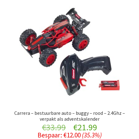
Carrera – bestuurbare auto – buggy – rood – 2.4Ghz –
verpakt als adventskalender
Original
Current
€
33.99
€
21.99
Bespaar:
€
12.00
(35.3%)