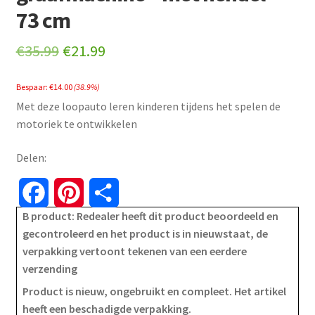
73 cm
Original
Current
€
35.99
€
21.99
price
price
Bespaar:
€
14.00
(38.9%)
was:
is:
Met deze loopauto leren kinderen tijdens het spelen de
€35.99.
€21.99.
motoriek te ontwikkelen
Delen:
F
P
S
B product: Redealer heeft dit product beoordeeld en
a
i
h
gecontroleerd en het product is in nieuwstaat, de
verpakking vertoont tekenen van een eerdere
c
n
a
verzending
e
t
r
Product is nieuw, ongebruikt en compleet. Het artikel
heeft een beschadigde verpakking.
b
e
e