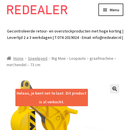
Menu
Skip
Skip
to
to
Exp
Wonen
navigation
content
chil
Gecontroleerde retour- en overstockproducten met hoge korting |
men
Exp
Levertijd 2 a 3 werkdagen | T:074-2019024 - Email:
info@redealer.nl
|
Baby en kind
chil
men
Exp
Tuin
Home
Speelgoed
Big Maxi – Loopauto – graafmachine –
chil
met hendel – 73 cm
men
Exp
Vrije tijd
chil
men
Exp
Electra
chil
Helaas, je bent net te laat. Dit product
🔍
men
Exp
Werk
is al verkocht.
chil
men
Exp
Kleding
chil
men