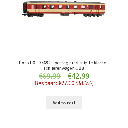
Roco H0 – 74692 – passagiersrijtuig 1e klasse –
schlierenwagen ÖBB
Original
Current
€
69.99
€
42.99
Bespaar:
€
27.00
(38.6%)
price
price
was:
is:
Add to cart
€69.99.
€42.99.