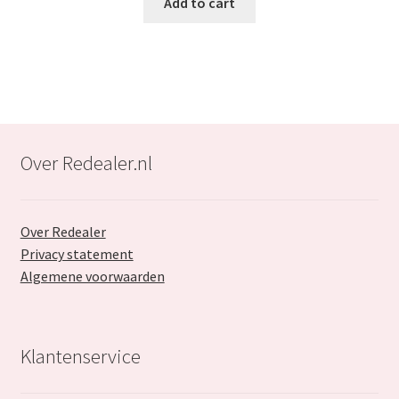
Add to cart
€75.99.
€34.99.
Over Redealer.nl
Over Redealer
Privacy statement
Algemene voorwaarden
Klantenservice