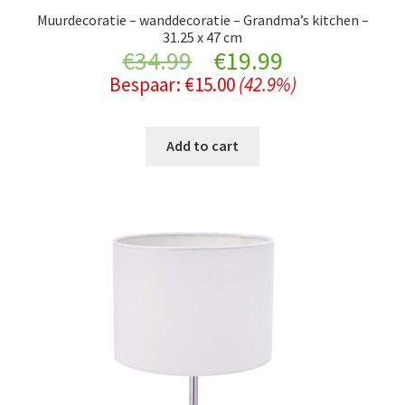
Muurdecoratie – wanddecoratie – Grandma’s kitchen –
31.25 x 47 cm
Original
Current
€
34.99
€
19.99
Bespaar:
€
15.00
(42.9%)
price
price
was:
is:
Add to cart
€34.99.
€19.99.