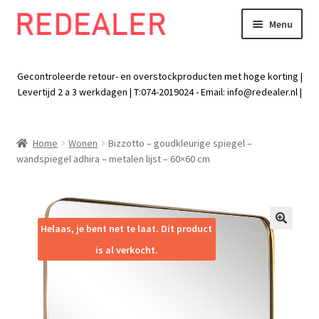
Menu
Skip
Skip
to
to
Exp
Wonen
navigation
content
chil
Gecontroleerde retour- en overstockproducten met hoge korting |
men
Exp
Levertijd 2 a 3 werkdagen | T:074-2019024 - Email:
info@redealer.nl
|
Baby en kind
chil
men
Exp
Tuin
Home
Wonen
Bizzotto – goudkleurige spiegel –
chil
wandspiegel adhira – metalen lijst – 60×60 cm
men
Exp
Vrije tijd
chil
men
Exp
Electra
chil
Helaas, je bent net te laat. Dit product
🔍
men
Exp
Werk
is al verkocht.
chil
men
Exp
Kleding
chil
men