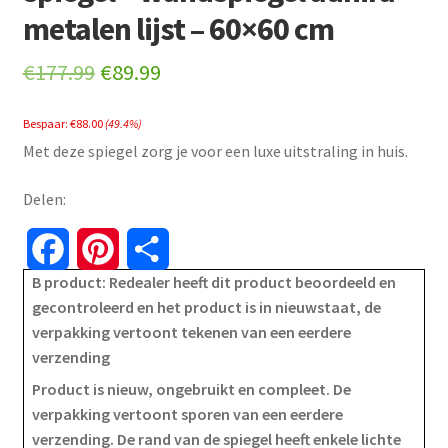
metalen lijst – 60×60 cm
Original
Current
€
177.99
€
89.99
price
price
Bespaar:
€
88.00
(49.4%)
was:
is:
Met deze spiegel zorg je voor een luxe uitstraling in huis.
€177.99.
€89.99.
Delen:
F
P
S
B product: Redealer heeft dit product beoordeeld en
a
i
h
gecontroleerd en het product is in nieuwstaat, de
verpakking vertoont tekenen van een eerdere
c
n
a
verzending
e
t
r
Product is nieuw, ongebruikt en compleet. De
verpakking vertoont sporen van een eerdere
b
e
e
verzending. De rand van de spiegel heeft enkele lichte