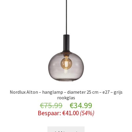
Nordlux Alton – hanglamp – diameter 25 cm – e27 – grijs
rookglas
Original
Current
€
75.99
€
34.99
Bespaar:
€
41.00
(54%)
price
price
was:
is: