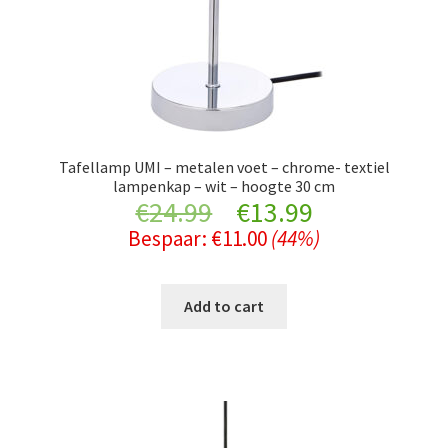
Tafellamp UMI – metalen voet – chrome- textiel
lampenkap – wit – hoogte 30 cm
Original
Current
€
24.99
€
13.99
Bespaar:
€
11.00
(44%)
price
price
was:
is:
Add to cart
€24.99.
€13.99.