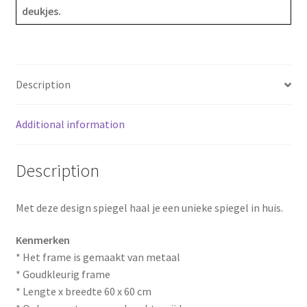
o
r
deukjes.
o
e
k
s
Description
t
Additional information
Description
Met deze design spiegel haal je een unieke spiegel in huis.
Kenmerken
* Het frame is gemaakt van metaal
* Goudkleurig frame
* Lengte x breedte 60 x 60 cm