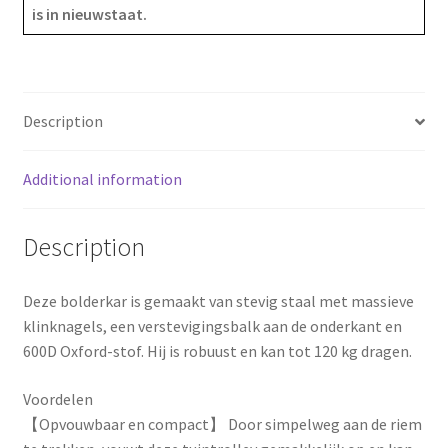
is in nieuwstaat.
c
n
a
e
t
r
b
e
e
Description
o
r
Additional information
o
e
k
s
Description
t
Deze bolderkar is gemaakt van stevig staal met massieve
klinknagels, een verstevigingsbalk aan de onderkant en
600D Oxford-stof. Hij is robuust en kan tot 120 kg dragen.
Voordelen
【Opvouwbaar en compact】 Door simpelweg aan de riem