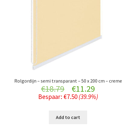
Rolgordijn – semi transparant – 50 x 200 cm – creme
Original
Current
€
18.79
€
11.29
Bespaar:
€
7.50
(39.9%)
price
price
was:
is:
Add to cart
€18.79.
€11.29.