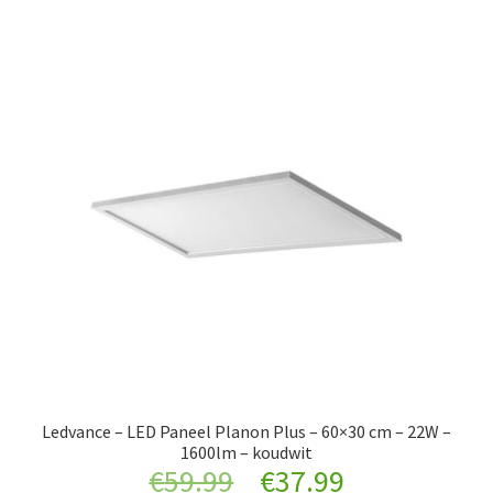
Ledvance – LED Paneel Planon Plus – 60×30 cm – 22W –
1600lm – koudwit
Original
Current
€
59.99
€
37.99