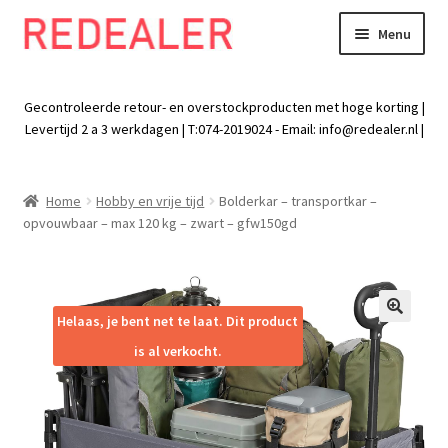
Menu
Skip
Skip
to
to
Exp
Wonen
navigation
content
chil
Gecontroleerde retour- en overstockproducten met hoge korting |
men
Exp
Levertijd 2 a 3 werkdagen | T:074-2019024 - Email:
info@redealer.nl
|
Baby en kind
chil
men
Exp
Tuin
Home
Hobby en vrije tijd
Bolderkar – transportkar –
chil
opvouwbaar – max 120 kg – zwart – gfw150gd
men
Exp
Vrije tijd
chil
men
Exp
Electra
chil
Helaas, je bent net te laat. Dit product
🔍
men
Exp
Werk
is al verkocht.
chil
men
Exp
Kleding
chil
men