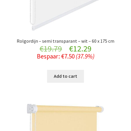
Rolgordijn – semi transparant – wit – 60 x 175 cm
Original
Current
€
19.79
€
12.29
Bespaar:
€
7.50
(37.9%)
price
price
was:
is:
Add to cart
€19.79.
€12.29.