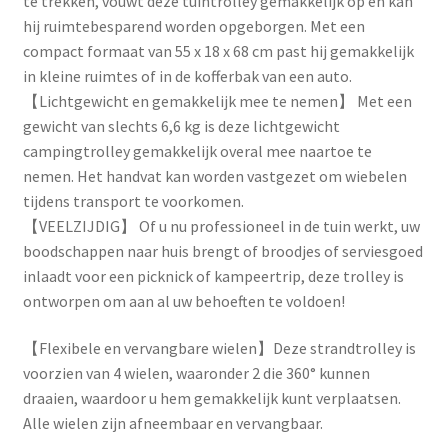
te trekken, vouwt deze tuintrolley gemakkelijk op en kan
hij ruimtebesparend worden opgeborgen. Met een
compact formaat van 55 x 18 x 68 cm past hij gemakkelijk
in kleine ruimtes of in de kofferbak van een auto.
【Lichtgewicht en gemakkelijk mee te nemen】 Met een
gewicht van slechts 6,6 kg is deze lichtgewicht
campingtrolley gemakkelijk overal mee naartoe te
nemen. Het handvat kan worden vastgezet om wiebelen
tijdens transport te voorkomen.
【VEELZIJDIG】 Of u nu professioneel in de tuin werkt, uw
boodschappen naar huis brengt of broodjes of serviesgoed
inlaadt voor een picknick of kampeertrip, deze trolley is
ontworpen om aan al uw behoeften te voldoen!
【Flexibele en vervangbare wielen】Deze strandtrolley is
voorzien van 4 wielen, waaronder 2 die 360° kunnen
draaien, waardoor u hem gemakkelijk kunt verplaatsen.
Alle wielen zijn afneembaar en vervangbaar.