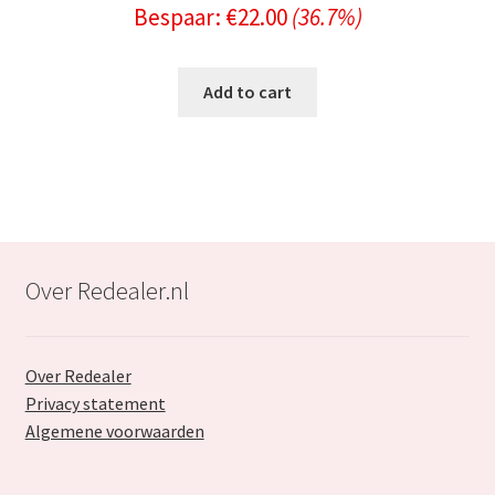
Bespaar:
€
22.00
(36.7%)
price
price
was:
is:
Add to cart
€59.99.
€37.99.
Over Redealer.nl
Over Redealer
Privacy statement
Algemene voorwaarden