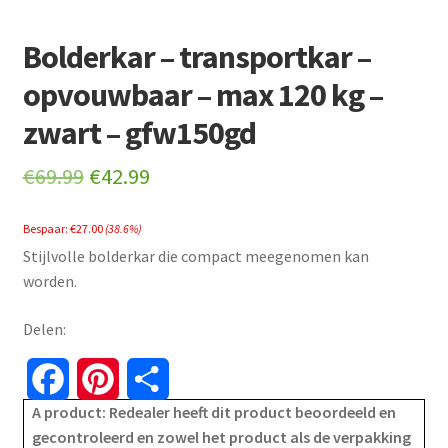
Bolderkar – transportkar –
opvouwbaar – max 120 kg –
zwart – gfw150gd
Original
Current
€
69.99
€
42.99
price
price
Bespaar:
€
27.00
(38.6%)
was:
is:
Stijlvolle bolderkar die compact meegenomen kan
€69.99.
€42.99.
worden.
Delen:
F
P
S
A product: Redealer heeft dit product beoordeeld en
a
i
h
gecontroleerd en zowel het product als de verpakking