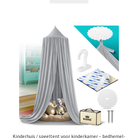
€189.99.
€109.99.
Kinderhuis / speeltent voor kinderkamer – bedhemel-