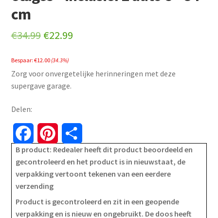
cm
Original
Current
€
34.99
€
22.99
price
price
Bespaar:
€
12.00
(34.3%)
was:
is:
Zorg voor onvergetelijke herinneringen met deze
€34.99.
€22.99.
supergave garage.
Delen:
F
P
S
B product: Redealer heeft dit product beoordeeld en
a
i
h
gecontroleerd en het product is in nieuwstaat, de
verpakking vertoont tekenen van een eerdere
c
n
a
verzending
e
t
r
Product is gecontroleerd en zit in een geopende
verpakking en is nieuw en ongebruikt. De doos heeft
b
e
e