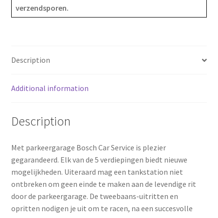
verzendsporen.
o
r
o
e
k
s
Description
t
Additional information
Description
Met parkeergarage Bosch Car Service is plezier
gegarandeerd. Elk van de 5 verdiepingen biedt nieuwe
mogelijkheden. Uiteraard mag een tankstation niet
ontbreken om geen einde te maken aan de levendige rit
door de parkeergarage. De tweebaans-uitritten en
opritten nodigen je uit om te racen, na een succesvolle