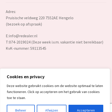
Adres:
Pruisische veldweg 220 7552AE Hengelo
(bezoek op afspraak)
E:
info@redealer.nl
T:074-2019024 (Deze week i.v.m. vakantie niet bereikbaar)
KvK-nummer: 59113545
Cookies en privacy
© Redealer.nl | Gecontroleerde retourproducten en nieuwe
Deze website gebruikt cookies om de website optimaal te laten
overstockproducten tegen een onverslaanbare lage prijs.
functioneren. Click op accepteren om het gebruik van cookies
2026
toe te staan.
0
Beheer
Afwijzen
Accepteren