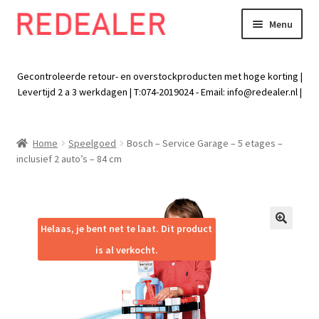
Menu
Skip
Skip
to
to
Exp
Wonen
navigation
content
chil
Gecontroleerde retour- en overstockproducten met hoge korting |
men
Exp
Levertijd 2 a 3 werkdagen | T:074-2019024 - Email:
info@redealer.nl
|
Baby en kind
chil
men
Exp
Tuin
Home
Speelgoed
Bosch – Service Garage – 5 etages –
chil
inclusief 2 auto’s – 84 cm
men
Exp
Vrije tijd
chil
men
Exp
Electra
chil
Helaas, je bent net te laat. Dit product
🔍
men
Exp
Werk
is al verkocht.
chil
men
Exp
Kleding
chil
men