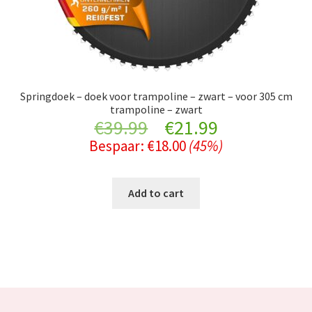
Springdoek – doek voor trampoline – zwart – voor 305 cm
trampoline – zwart
Original
Current
€
39.99
€
21.99
Bespaar:
€
18.00
(45%)
price
price
was:
is:
Add to cart
€39.99.
€21.99.