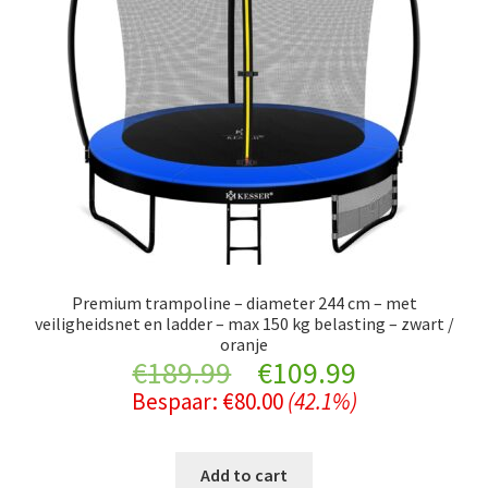
Premium trampoline – diameter 244 cm – met
veiligheidsnet en ladder – max 150 kg belasting – zwart /
oranje
Original
Current
€
189.99
€
109.99
Bespaar:
€
80.00
(42.1%)
price
price
was:
is:
Add to cart