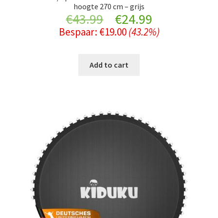
hoogte 270 cm – grijs
Original
Current
€
43.99
€
24.99
Bespaar:
€
19.00
(43.2%)
price
price
was:
is:
Add to cart
€43.99.
€24.99.