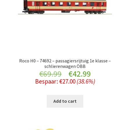
Roco H0 – 74692 – passagiersrijtuig 1e klasse –
schlierenwagen ÖBB
Original
Current
€
69.99
€
42.99
Bespaar:
€
27.00
(38.6%)
price
price
was:
is:
Add to cart
€69.99.
€42.99.