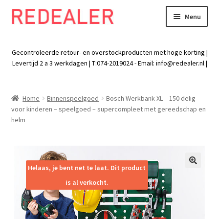
Menu
Skip
Skip
to
to
Exp
Wonen
navigation
content
chil
Gecontroleerde retour- en overstockproducten met hoge korting |
men
Exp
Levertijd 2 a 3 werkdagen | T:074-2019024 - Email:
info@redealer.nl
|
Baby en kind
chil
men
Exp
Tuin
Home
Binnenspeelgoed
Bosch Werkbank XL – 150 delig –
chil
voor kinderen – speelgoed – supercompleet met gereedschap en
men
Exp
Vrije tijd
helm
chil
men
Exp
Electra
chil
men
Exp
Helaas, je bent net te laat. Dit product
Werk
🔍
chil
is al verkocht.
men
Exp
Kleding
chil
men