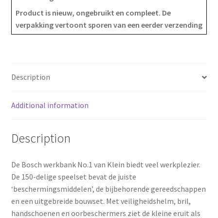
e
t
r
Product is nieuw, ongebruikt en compleet. De
verpakking vertoont sporen van een eerder verzending
b
e
e
o
r
o
e
Description
k
s
Additional information
t
Description
De Bosch werkbank No.1 van Klein biedt veel werkplezier.
De 150-delige speelset bevat de juiste
‘beschermingsmiddelen’, de bijbehorende gereedschappen
en een uitgebreide bouwset. Met veiligheidshelm, bril,
handschoenen en oorbeschermers ziet de kleine eruit als