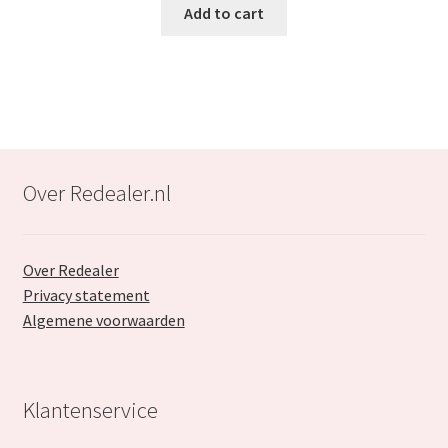
was:
is:
Add to cart
€29.99.
€17.99.
Over Redealer.nl
Over Redealer
Privacy statement
Algemene voorwaarden
Klantenservice