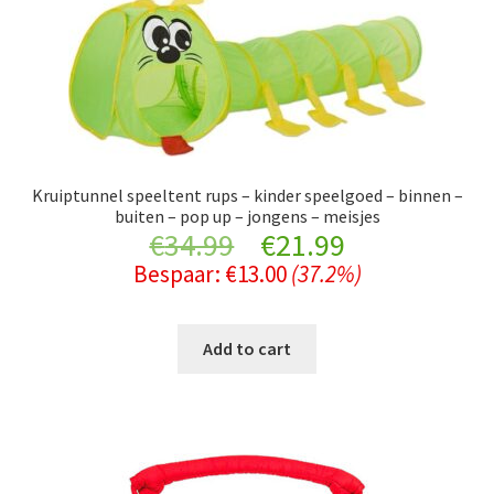
Kruiptunnel speeltent rups – kinder speelgoed – binnen –
buiten – pop up – jongens – meisjes
Original
Current
€
34.99
€
21.99
Bespaar:
€
13.00
(37.2%)
price
price
was:
is:
Add to cart
€34.99.
€21.99.