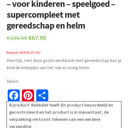
– voor kinderen – speelgoed –
supercompleet met
gereedschap en helm
Original
Current
€
105.99
€
67.99
price
price
Bespaar:
€
38.00
(35.9%)
was:
is:
Heerlijk, met deze grote werkbank met gereedschap kan je
€105.99.
€67.99.
kind de kneepjes van het vak al vroeg leren.
Delen:
F
P
S
B product: Redealer heeft dit product beoordeeld en
a
i
h
gecontroleerd en het product is in nieuwstaat, de
verpakking vertoont tekenen van een eerdere
c
n
a
verzending