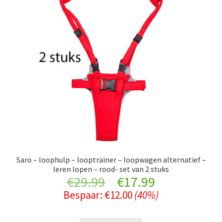
Saro – loophulp – looptrainer – loopwagen alternatief –
leren lopen – rood- set van 2 stuks
Original
Current
€
29.99
€
17.99
Bespaar:
€
12.00
(40%)
price
price