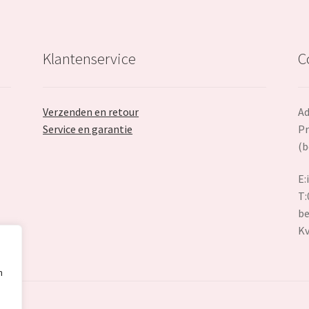
Klantenservice
C
Verzenden en retour
Ad
Service en garantie
Pr
(b
E:
T:
be
K
n