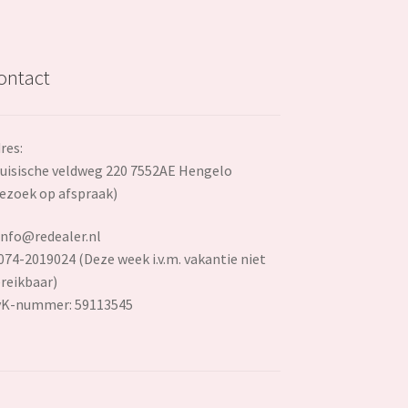
ontact
res:
uisische veldweg 220 7552AE Hengelo
ezoek op afspraak)
info@redealer.nl
074-2019024 (Deze week i.v.m. vakantie niet
reikbaar)
vK-nummer: 59113545