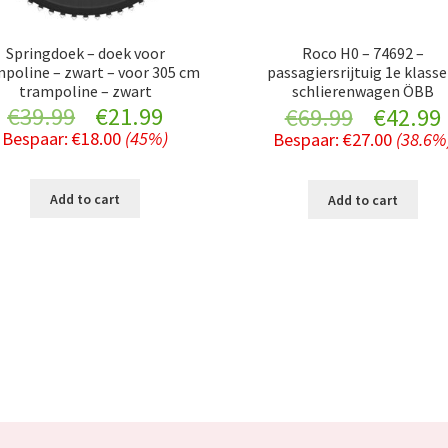
Springdoek – doek voor
Roco H0 – 74692 –
poline – zwart – voor 305 cm
passagiersrijtuig 1e klasse
trampoline – zwart
schlierenwagen ÖBB
Original
Current
Original
€
39.99
€
21.99
€
69.99
€
42.99
Bespaar:
€
18.00
(45%)
Bespaar:
€
27.00
(38.6%
price
price
price
was:
is:
was:
i
Add to cart
Add to cart
€39.99.
€21.99.
€69.99.