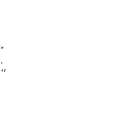
fel
en
 en