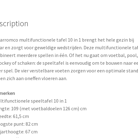
o
r
o
e
scription
k
s
arromco multifunctionele tafel 10 in 1 brengt het hele gezin bij
t
ar en zorgt voor geweldige wedstrijden. Deze multifunctionele ta
ineert meerdere spellen in één. Of het nu gaat om voetbal, pool,
ockey of schaken: de speeltafel is eenvoudig om te bouwen naar e
r spel. De vier verstelbare voeten zorgen voor een optimale stand
en zich aan oneffen vloeren aan.
merken
ltifunctionele speeltafel 10 in 1
ngte: 109 (met voetbaldoelen 126 cm) cm
eedte: 61,5 cm
ogste punt: 82 cm
ljarthoogte: 67 cm