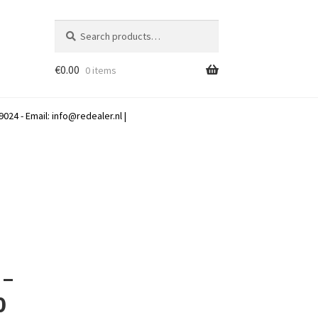
Search
Search
for:
€
0.00
0 items
024 - Email:
info@redealer.nl
|
 –
0