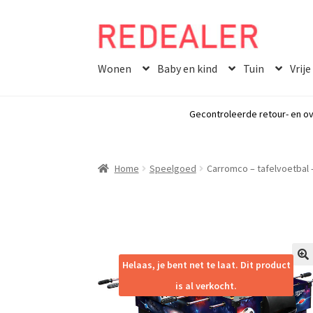
Skip
Skip
to
to
Wonen
Baby en kind
Tuin
Vrije
navigation
content
Gecontroleerde retour- en ov
Home
Speelgoed
Carromco – tafelvoetbal –
Helaas, je bent net te laat. Dit product
🔍
is al verkocht.