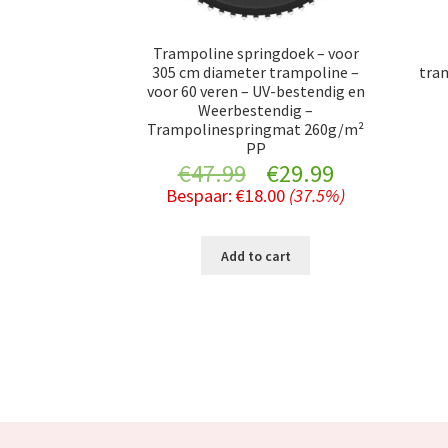
Trampoline springdoek – voor
305 cm diameter trampoline –
tram
voor 60 veren – UV-bestendig en
Weerbestendig –
Trampolinespringmat 260g/m²
PP
Original
Current
€
47.99
€
29.99
Bespaar:
€
18.00
(37.5%)
price
price
was:
is:
Add to cart
€47.99.
€29.99.