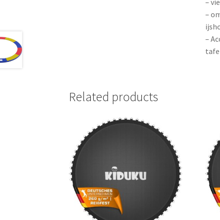
– vi
– om
ijsh
– Ac
tafe
Related products