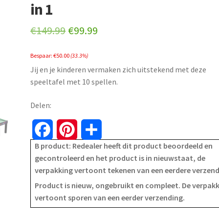
in 1
Original
Current
€
149.99
€
99.99
price
price
Bespaar:
€
50.00
(33.3%)
was:
is:
Jij en je kinderen vermaken zich uitstekend met deze
€149.99.
€99.99.
speeltafel met 10 spellen.
Delen:
F
P
S
B product: Redealer heeft dit product beoordeeld en
a
i
h
gecontroleerd en het product is in nieuwstaat, de
verpakking vertoont tekenen van een eerdere verzen
c
n
a
Product is nieuw, ongebruikt en compleet. De verpak
e
t
r
vertoont sporen van een eerder verzending.
b
e
e