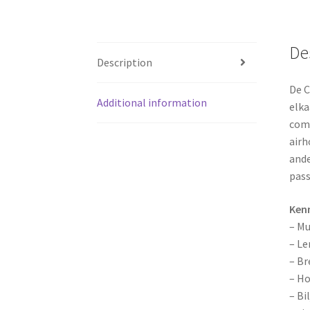
De
Description
De C
Additional information
elka
comb
airh
ande
pass
Ken
– Mu
– Le
– Br
– Ho
– Bi