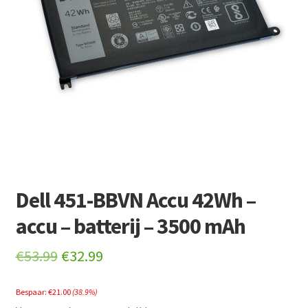
Retourboxen
Dell 451-BBVN Accu 42Wh –
accu – batterij – 3500 mAh
Original
Current
€
53.99
€
32.99
price
price
Bespaar:
€
21.00
(38.9%)
was:
is: