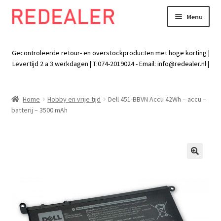
Menu
Skip
Skip
to
to
Exp
Wonen
navigation
content
chil
Gecontroleerde retour- en overstockproducten met hoge korting |
men
Exp
Levertijd 2 a 3 werkdagen | T:074-2019024 - Email:
info@redealer.nl
|
Baby en kind
chil
men
Exp
Tuin
Home
Hobby en vrije tijd
Dell 451-BBVN Accu 42Wh – accu –
chil
batterij – 3500 mAh
men
Exp
Vrije tijd
chil
men
Exp
Electra
chil
🔍
men
Exp
Werk
chil
men
Exp
Kleding
chil
men