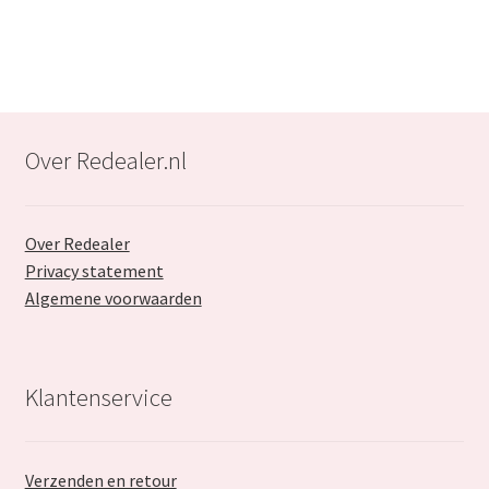
€94.99.
€39.99.
Over Redealer.nl
Over Redealer
Privacy statement
Algemene voorwaarden
Klantenservice
Verzenden en retour