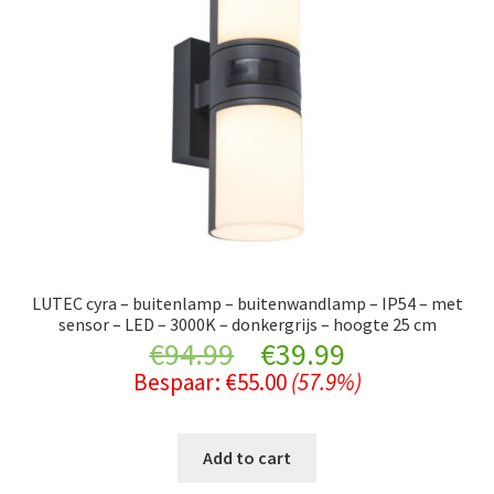
LUTEC cyra – buitenlamp – buitenwandlamp – IP54 – met
sensor – LED – 3000K – donkergrijs – hoogte 25 cm
Original
Current
€
94.99
€
39.99
Bespaar:
€
55.00
(57.9%)
price
price
was:
is:
Add to cart