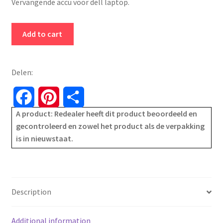
Vervangende accu voor dell laptop.
€53.99.
€32.99.
Dell
Add to cart
451-
BBVN
Accu
Delen:
42Wh
-
F
P
S
accu
A product: Redealer heeft dit product beoordeeld en
a
i
h
-
gecontroleerd en zowel het product als de verpakking
batterij
is in nieuwstaat.
c
n
a
-
3500
e
t
r
mAh
b
e
e
quantity
Description
o
r
Additional information
o
e