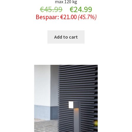
max 120 kg
Original
Current
€
45.99
€
24.99
Bespaar:
€
21.00
(45.7%)
price
price
was:
is:
Add to cart
€45.99.
€24.99.