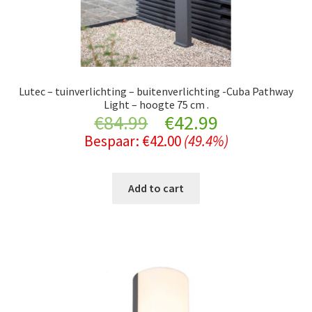
Lutec – tuinverlichting – buitenverlichting -Cuba Pathway
Light – hoogte 75 cm .
Original
Current
€
84.99
€
42.99
Bespaar:
€
42.00
(49.4%)
price
price
was:
is:
Add to cart
€84.99.
€42.99.