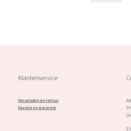
€77.99.
€47.99.
€42.99.
Klantenservice
C
Verzenden en retour
Ad
Service en garantie
Pr
(b
E: