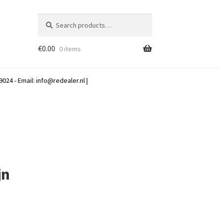
Search
Search
for:
€
0.00
0 items
024 - Email:
info@redealer.nl
|
jn