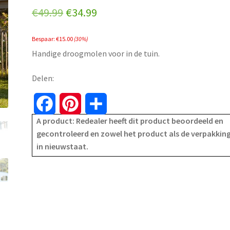
Original
Current
€
49.99
€
34.99
price
price
Bespaar:
€
15.00
(30%)
was:
is:
Handige droogmolen voor in de tuin.
€49.99.
€34.99.
Delen:
F
P
S
A product: Redealer heeft dit product beoordeeld en
a
i
h
gecontroleerd en zowel het product als de verpakking
in nieuwstaat.
c
n
a
e
t
r
b
e
e
o
r