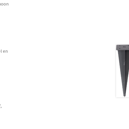
hoon
l en
,