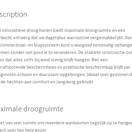
o
e
scription
k
s
t
 innovatieve droogmolen biedt maximale droogruimte en een
dacht ontwerp dat uw dagelijkse wasroutine vergemakkelijkt. Dan
slimme draai- en klapsysteem kunt u wasgoed eenvoudig ophang
men zonder van positie te veranderen. De stabiele constructie zo
or dat alles zelfs bij wind stevig blijft hangen. Met een
rafstotende beschermhoes en praktische beschermkap blijft uw
gmolen schoon en duurzaam opgeborgen. Ideaal voor gezinnen d
de hechten aan comfort en langdurig gebruik!
ximale droogruimte
et van veel ruimte om meerdere wasbeurten tegelijk op te hange
ect voor het hele gezin.