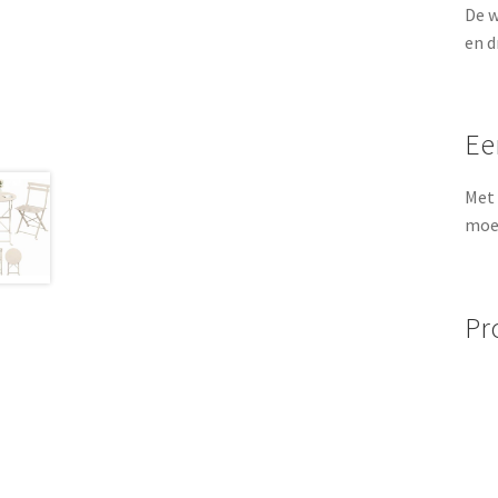
De 
en d
Ee
Met 
moei
Pr