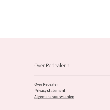
€39.99.
€24.99.
Over Redealer.nl
Over Redealer
Privacy statement
Algemene voorwaarden