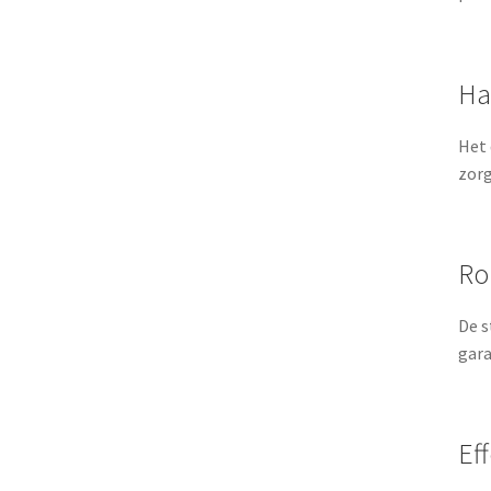
Ha
Het 
zorg
Ro
De s
gara
Ef