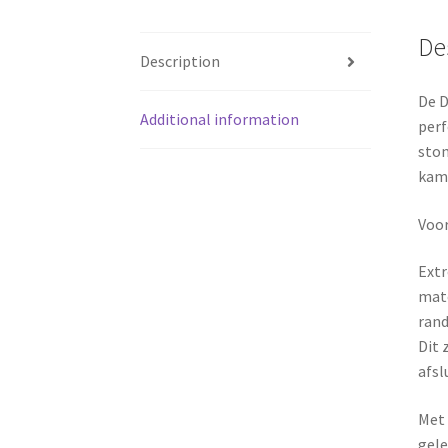
De
Description
De D
Additional information
perf
stom
kam
Voo
Extr
mate
rand
Dit 
afsl
Met 
gele