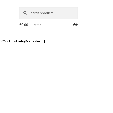
Search
Search
for:
€
0.00
0 items
024 - Email:
info@redealer.nl
|
–