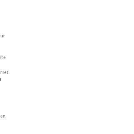
uur
mte
t met
d
pan,