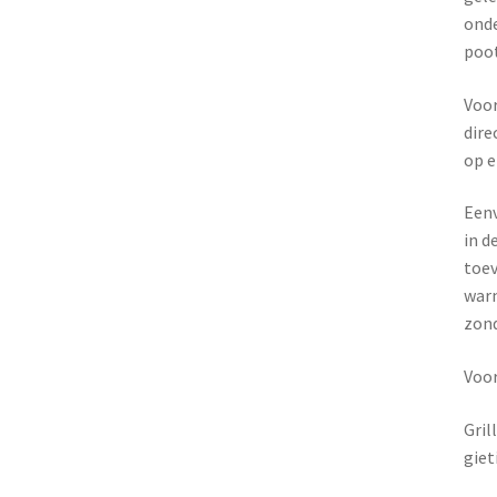
onde
poot
Voor
dire
op e
Eenv
in d
toev
warm
zond
Voo
Gril
giet