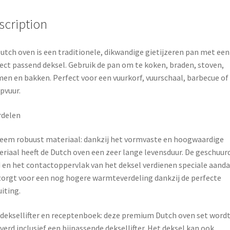
o
r
scription
o
e
k
s
utch oven is een traditionele, dikwandige gietijzeren pan met een
ect passend deksel. Gebruik de pan om te koken, braden, stoven,
t
en en bakken. Perfect voor een vuurkorf, vuurschaal, barbecue of
pvuur.
rdelen
eem robuust materiaal: dankzij het vormvaste en hoogwaardige
riaal heeft de Dutch oven een zeer lange levensduur. De geschuur
 en het contactoppervlak van het deksel verdienen speciale aanda
zorgt voor een nog hogere warmteverdeling dankzij de perfecte
uiting.
deksellifter en receptenboek: deze premium Dutch oven set word
verd inclusief een bijpassende deksellifter. Het deksel kan ook