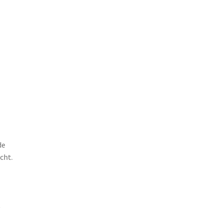
de
cht.
t