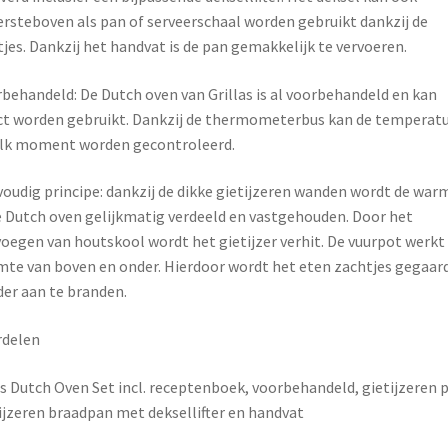
rsteboven als pan of serveerschaal worden gebruikt dankzij de
jes. Dankzij het handvat is de pan gemakkelijk te vervoeren.
behandeld: De Dutch oven van Grillas is al voorbehandeld en kan
ct worden gebruikt. Dankzij de thermometerbus kan de temperat
lk moment worden gecontroleerd.
oudig principe: dankzij de dikke gietijzeren wanden wordt de war
e Dutch oven gelijkmatig verdeeld en vastgehouden. Door het
oegen van houtskool wordt het gietijzer verhit. De vuurpot werk
te van boven en onder. Hierdoor wordt het eten zachtjes gegaar
er aan te branden.
rdelen
ls Dutch Oven Set incl. receptenboek, voorbehandeld, gietijzeren 
ijzeren braadpan met deksellifter en handvat