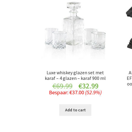
Luxe whiskey glazen set met
A
karaf – 4 glazen – karaf 900 ml
EF
oo
Original
Current
€
69.99
€
32.99
Bespaar:
€
37.00
(52.9%)
price
price
was:
is:
Add to cart
€69.99.
€32.99.