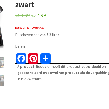
zwart
Original
Current
€
54.99
€
37.99
price
price
Bespaar:
€
17.00
(30.9%)
was:
is:
Dutchoven set van 7.3 liter.
€54.99.
€37.99.
Delen:
F
P
S
A product: Redealer heeft dit product beoordeeld en
a
i
h
gecontroleerd en zowel het product als de verpakking
in nieuwstaat.
c
n
a
e
t
r
b
e
e