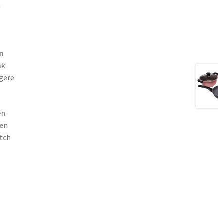
n
n
ak
ogere
en
ven
utch