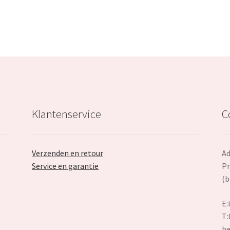
Klantenservice
C
Verzenden en retour
Ad
Service en garantie
Pr
(b
E:
T:
be