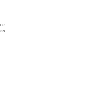
 te
pan