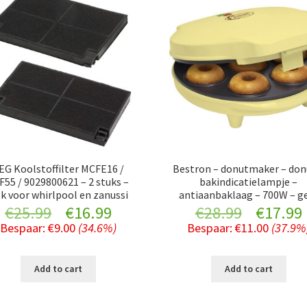
EG Koolstoffilter MCFE16 /
Bestron – donutmaker – don
F55 / 9029800621 – 2 stuks –
bakindicatielampje –
k voor whirlpool en zanussi
antiaanbaklaag – 700W – g
Original
Current
Original
€
25.99
€
16.99
€
28.99
€
17.99
Bespaar:
€
9.00
(34.6%)
Bespaar:
€
11.00
(37.9%
price
price
price
was:
is:
was:
i
Add to cart
Add to cart
€25.99.
€16.99.
€28.99.