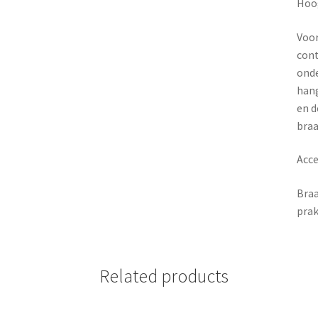
Hoo
Voor
cont
onde
hang
en d
braa
Acce
Braa
prak
Related products