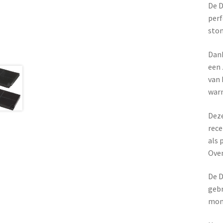
De D
perf
stom
Dank
een 
van 
warm
Deze
rece
als 
Oven
De D
gebr
mom