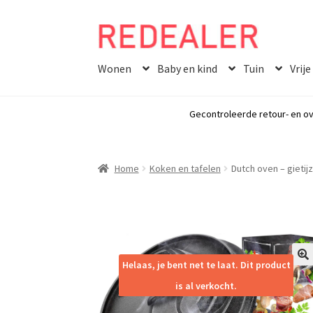
Skip
Skip
to
to
Wonen
Baby en kind
Tuin
Vrije
navigation
content
Gecontroleerde retour- en ov
Home
Koken en tafelen
Dutch oven – gietij
Helaas, je bent net te laat. Dit product
🔍
is al verkocht.