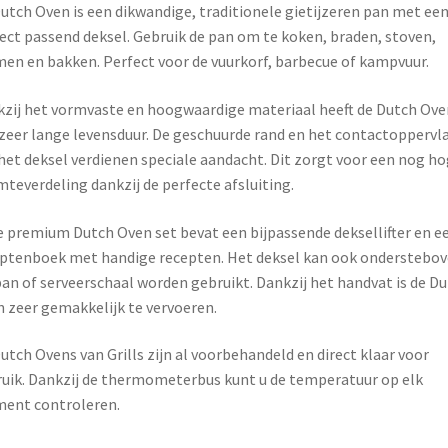
utch Oven is een dikwandige, traditionele gietijzeren pan met ee
ect passend deksel. Gebruik de pan om te koken, braden, stoven,
en en bakken. Perfect voor de vuurkorf, barbecue of kampvuur.
zij het vormvaste en hoogwaardige materiaal heeft de Dutch Ove
zeer lange levensduur. De geschuurde rand en het contactoppervl
het deksel verdienen speciale aandacht. Dit zorgt voor een nog h
teverdeling dankzij de perfecte afsluiting.
 premium Dutch Oven set bevat een bijpassende deksellifter en e
ptenboek met handige recepten. Het deksel kan ook onderstebo
pan of serveerschaal worden gebruikt. Dankzij het handvat is de D
 zeer gemakkelijk te vervoeren.
utch Ovens van Grills zijn al voorbehandeld en direct klaar voor
uik. Dankzij de thermometerbus kunt u de temperatuur op elk
ent controleren.