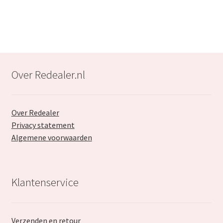
€47.99.
€31.99.
Over Redealer.nl
Over Redealer
Privacy statement
Algemene voorwaarden
Klantenservice
Verzenden en retour