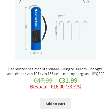
Badmintonnet met standaard – lengte 300 cm – hoogte
verstelbaar van 107 t/m 155 cm – met opbergtas – SYQ300
Original
Current
€
47.99
€
31.99
Bespaar:
€
16.00
(33.3%)
price
price
was:
is:
Add to cart