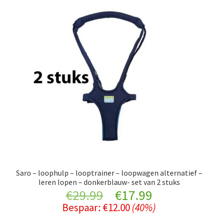
Saro – loophulp – looptrainer – loopwagen alternatief –
leren lopen – donkerblauw- set van 2 stuks
Original
Current
€
29.99
€
17.99
Bespaar:
€
12.00
(40%)
price
price