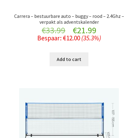
Carrera – bestuurbare auto – buggy – rood – 2.4Ghz –
verpakt als adventskalender
Original
Current
€
33.99
€
21.99
Bespaar:
€
12.00
(35.3%)
price
price
was:
is:
Add to cart
€33.99.
€21.99.