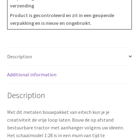
verzending
e
t
r
Product is gecontroleerd en zit in een geopende
verpakking en is nieuw en ongebruikt.
b
e
e
o
r
o
e
Description
k
s
Additional information
t
Description
Met dit metalen bouwpakket van eitech kun je je
creativiteit de vrije loop laten. Bouw de op afstand
bestuurbare tractor met aanhanger volgens uw ideeën.
Het schaalmodel 1:28 is in een mum van tijd te