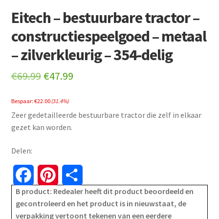
Eitech – bestuurbare tractor –
constructiespeelgoed – metaal
– zilverkleurig – 354-delig
Original
Current
€
69.99
€
47.99
price
price
Bespaar:
€
22.00
(31.4%)
was:
is:
Zeer gedetailleerde bestuurbare tractor die zelf in elkaar
€69.99.
€47.99.
gezet kan worden.
Delen:
F
P
S
B product: Redealer heeft dit product beoordeeld en
a
i
h
gecontroleerd en het product is in nieuwstaat, de
verpakking vertoont tekenen van een eerdere
c
n
a