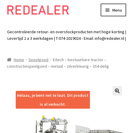
Menu
Skip
Skip
to
to
Exp
Wonen
navigation
content
chil
Gecontroleerde retour- en overstockproducten met hoge korting |
men
Exp
Levertijd 2 a 3 werkdagen | T:074-2019024 - Email:
info@redealer.nl
|
Baby en kind
chil
men
Exp
Tuin
Home
Speelgoed
Eitech – bestuurbare tractor –
chil
constructiespeelgoed – metaal – zilverkleurig – 354-delig
men
Exp
Vrije tijd
chil
men
Exp
Electra
chil
Helaas, je bent net te laat. Dit product
🔍
men
Exp
Werk
is al verkocht.
chil
men
Exp
Kleding
chil
men