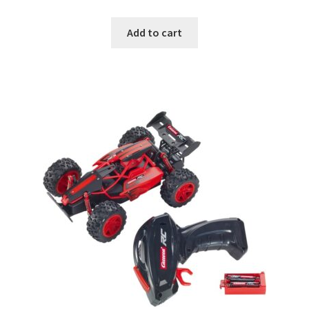
was:
is:
Add to cart
€29.99.
€17.99.