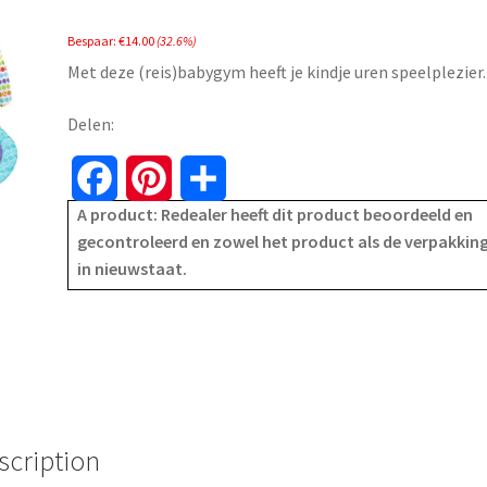
price
price
Bespaar:
€
14.00
(32.6%)
was:
is:
Met deze (reis)babygym heeft je kindje uren speelplezier.
€42.99.
€28.99.
Delen:
F
P
S
A product: Redealer heeft dit product beoordeeld en
a
i
h
gecontroleerd en zowel het product als de verpakking
in nieuwstaat.
c
n
a
e
t
r
b
e
e
o
r
o
e
scription