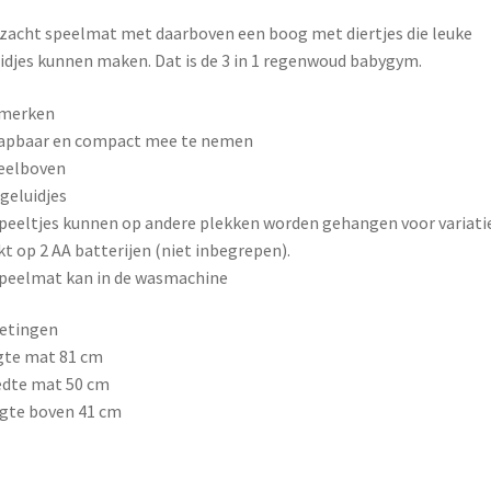
k
s
zacht speelmat met daarboven een boog met diertjes die leuke
t
idjes kunnen maken. Dat is de 3 in 1 regenwoud babygym.
merken
lapbaar en compact mee te nemen
eelboven
geluidjes
peeltjes kunnen op andere plekken worden gehangen voor variati
t op 2 AA batterijen (niet inbegrepen).
speelmat kan in de wasmachine
etingen
gte mat 81 cm
edte mat 50 cm
gte boven 41 cm