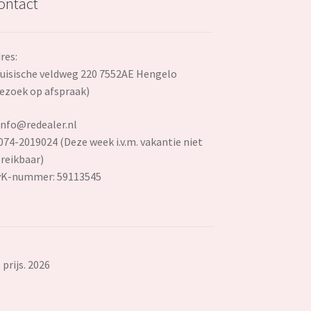
ontact
res:
uisische veldweg 220 7552AE Hengelo
ezoek op afspraak)
info@redealer.nl
074-2019024 (Deze week i.v.m. vakantie niet
reikbaar)
vK-nummer: 59113545
prijs. 2026