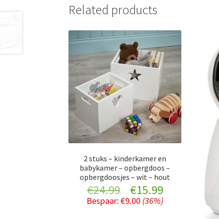
Related products
2 stuks – kinderkamer en
babykamer – opbergdoos –
opbergdoosjes – wit – hout
Original
Current
€
24.99
€
15.99
Bespaar:
€
9.00
(36%)
price
price