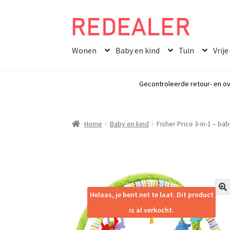
Skip
Skip
to
to
Wonen
Baby en kind
Tuin
Vrije
navigation
content
Gecontroleerde retour- en ov
Home
Baby en kind
Fisher Price 3-in-1 – b
Helaas, je bent net te laat. Dit product
🔍
is al verkocht.