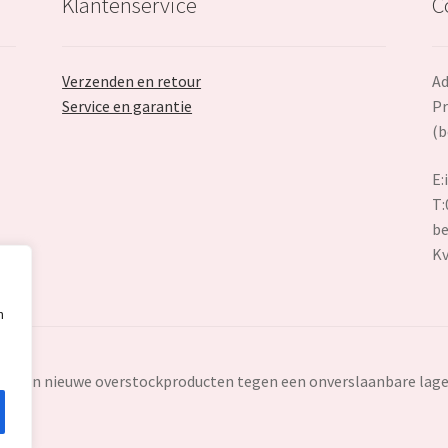
Klantenservice
C
Verzenden en retour
Ad
Service en garantie
Pr
(b
E:
T:
be
K
n
ten en nieuwe overstockproducten tegen een onverslaanbare lage 