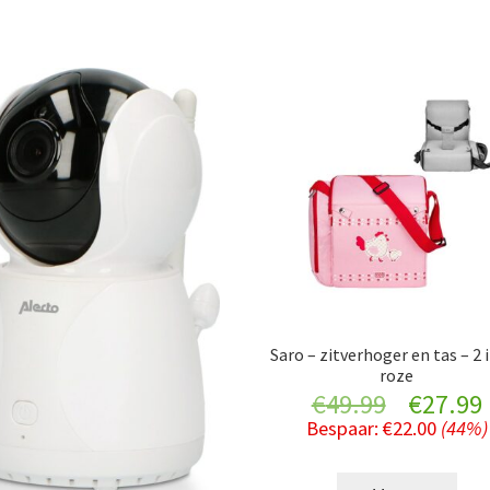
Saro – zitverhoger en tas – 2 i
roze
Original
€
49.99
€
27.99
Bespaar:
€
22.00
(44%)
price
was:
i