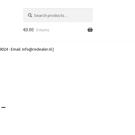
Search
Search
for:
€
0.00
0 items
024 - Email:
info@redealer.nl
|
 –
d