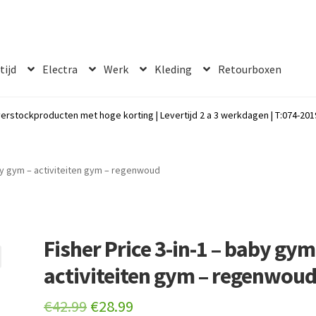
 tijd
Electra
Werk
Kleding
Retourboxen
erstockproducten met hoge korting | Levertijd 2 a 3 werkdagen | T:074-2019
aby gym – activiteiten gym – regenwoud
Fisher Price 3-in-1 – baby gym
activiteiten gym – regenwou
Original
Current
€
42.99
€
28.99