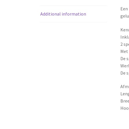
Een 
Additional information
gelu
Ken
Ink
2 sp
Met 
De s
Werk
​De 
Afm
Len
Bre
Hoo