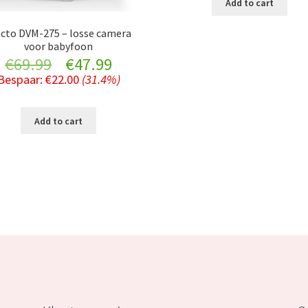
Add to cart
€49.99.
ecto DVM-275 – losse camera
voor babyfoon
Original
Current
€
69.99
€
47.99
Bespaar:
€
22.00
(31.4%)
price
price
was:
is:
Add to cart
€69.99.
€47.99.