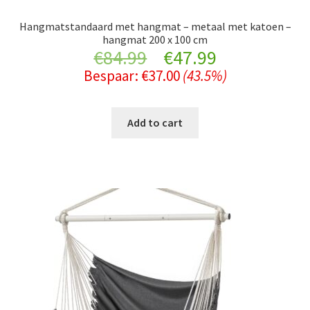
Hangmatstandaard met hangmat – metaal met katoen –
hangmat 200 x 100 cm
Original
Current
€
84.99
€
47.99
Bespaar:
€
37.00
(43.5%)
price
price
was:
is:
Add to cart
€84.99.
€47.99.