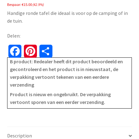
Bespaar:
€
15.00
(42.9%)
was:
is:
Handige ronde tafel die ideaal is voor op de camping of in
€34.99.
€19.99.
de tuin.
Delen:
F
P
S
B product: Redealer heeft dit product beoordeeld en
a
i
h
gecontroleerd en het product is in nieuwstaat, de
verpakking vertoont tekenen van een eerdere
c
n
a
verzending
e
t
r
Product is nieuw en ongebruikt. De verpakking
vertoont sporen van een eerder verzending.
b
e
e
o
r
o
e
Description