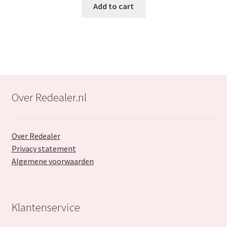
was:
is:
Add to cart
€78.99.
€42.99.
Over Redealer.nl
Over Redealer
Privacy statement
Algemene voorwaarden
Klantenservice