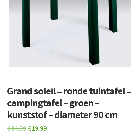
Retourboxen
Grand soleil – ronde tuintafel –
campingtafel – groen –
kunststof – diameter 90 cm
Original
Current
€
34.99
€
19.99
price
price