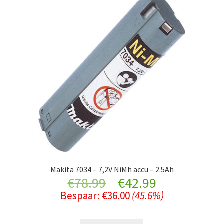
Makita 7034 – 7,2V NiMh accu – 2.5Ah
Original
Current
€
78.99
€
42.99
Bespaar:
€
36.00
(45.6%)
price
price