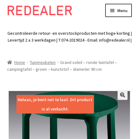
Menu
Skip
Skip
to
to
Exp
Wonen
navigation
content
chil
Gecontroleerde retour- en overstockproducten met hoge korting |
men
Exp
Levertijd 2 a 3 werkdagen | T:074-2019024 - Email:
info@redealer.nl
|
Baby en kind
chil
men
Exp
Tuin
Home
Tuinmeubelen
Grand soleil – ronde tuintafel –
chil
campingtafel – groen – kunststof – diameter 90 cm
men
Exp
Vrije tijd
chil
men
Exp
Electra
chil
Helaas, je bent net te laat. Dit product
🔍
men
Exp
Werk
is al verkocht.
chil
men
Exp
Kleding
chil
men