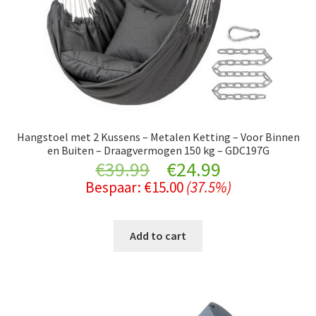
Hangstoel met 2 Kussens – Metalen Ketting – Voor Binnen
en Buiten – Draagvermogen 150 kg – GDC197G
Original
Current
€
39.99
€
24.99
Bespaar:
€
15.00
(37.5%)
price
price
was:
is:
Add to cart
€39.99.
€24.99.