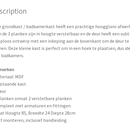
o
e
scription
k
s
 grondkast / badkamerkast heeft een prachtige hoogglans afwerk
t
n de 3 planken zijn in hoogte verstelbaar en de deur heeft een subt
ploos ontwerp met een inkeping aan de bovenkant om de deur te
en. Deze kleine kast is perfect om in een hoek te plaatsen, dus id
 badkamers.
merken
teriaal: MDF
ijstaande kast
deur
planken omvat 2 verstelbare planken
mpleet met armaturen en fittingen
at Hoogte 85, Breedte 24 Diepte 28cm
lf monteren, inclusief handleiding