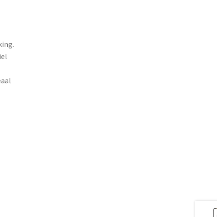
ing.
iel
eaal