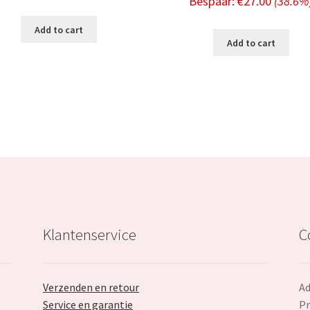
Bespaar:
€
27.00
(38.6%
price
was:
is:
Add to cart
was:
i
Add to cart
€74.99.
€24.99.
€69.99.
Klantenservice
C
Verzenden en retour
Ad
Service en garantie
Pr