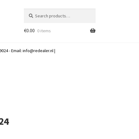
Search
Search
for:
€
0.00
0 items
024 - Email:
info@redealer.nl
|
 24