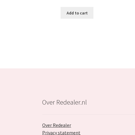
was:
is:
Add to cart
€19.79.
€12.29.
Over Redealer.nl
Over Redealer
Privacy statement