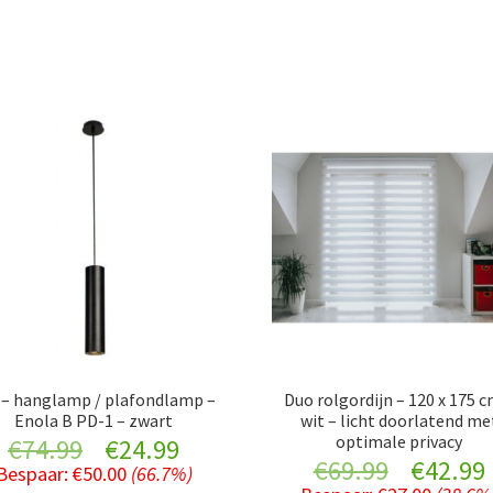
 – hanglamp / plafondlamp –
Duo rolgordijn – 120 x 175 c
Enola B PD-1 – zwart
wit – licht doorlatend me
optimale privacy
Original
Current
€
74.99
€
24.99
Original
€
69.99
€
42.99
Bespaar:
€
50.00
(66.7%)
price
price