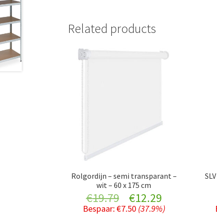
Related products
Rolgordijn – semi transparant –
SLV
wit – 60 x 175 cm
Original
Current
€
19.79
€
12.29
Bespaar:
€
7.50
(37.9%)
price
price