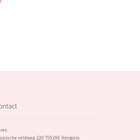
)
price
s:
€42.99.
ontact
res:
uisische veldweg 220 7552AE Hengelo