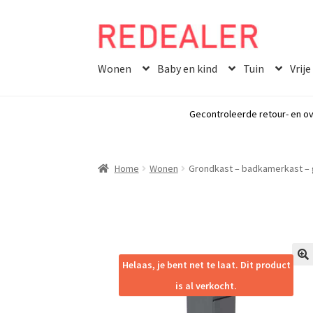
Skip
Skip
to
to
Wonen
Baby en kind
Tuin
Vrije
navigation
content
Gecontroleerde retour- en ov
Home
Wonen
Grondkast – badkamerkast – gri
Helaas, je bent net te laat. Dit product
🔍
is al verkocht.