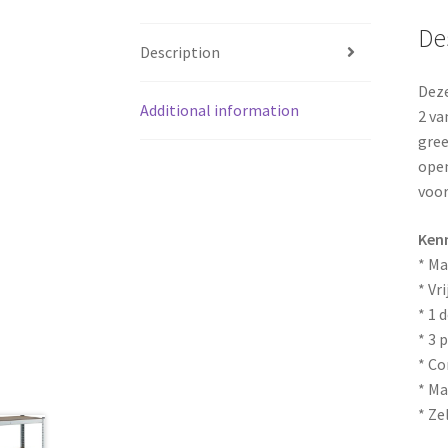
De
Description
Deze
Additional information
2 va
gree
open
voor
Ken
* Ma
* Vr
* 1 
* 3 
* Co
* Ma
* Ze