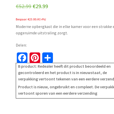
Original
Current
€
52.99
€
29.99
price
price
Bespaar:
€
23.00
(43.4%)
was:
is:
Moderne opbergkast die in elke kamer voor een strakke 
€52.99.
€29.99.
opgeruimde uitstraling zorgt.
Delen:
F
P
S
B product: Redealer heeft dit product beoordeeld en
a
i
h
gecontroleerd en het product is in nieuwstaat, de
verpakking vertoont tekenen van een eerdere verzen
c
n
a
Product is nieuw, ongebruikt en compleet. De verpak
e
t
r
vertoont sporen van een eerdere verzending
b
e
e
o
r