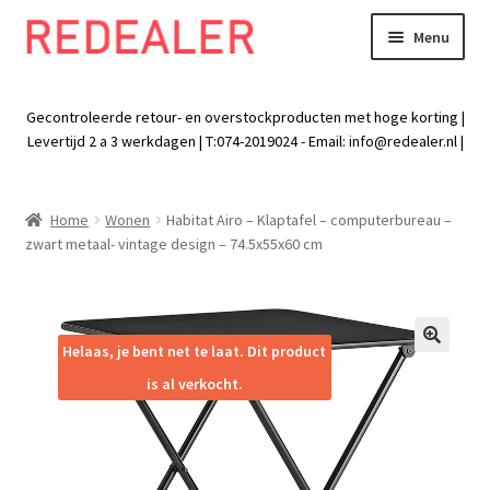
Menu
Skip
Skip
to
to
Exp
Wonen
navigation
content
chil
Gecontroleerde retour- en overstockproducten met hoge korting |
men
Exp
Levertijd 2 a 3 werkdagen | T:074-2019024 - Email:
info@redealer.nl
|
Baby en kind
chil
men
Exp
Tuin
Home
Wonen
Habitat Airo – Klaptafel – computerbureau –
chil
zwart metaal- vintage design – 74.5x55x60 cm
men
Exp
Vrije tijd
chil
men
Exp
Electra
chil
Helaas, je bent net te laat. Dit product
🔍
men
Exp
Werk
is al verkocht.
chil
men
Exp
Kleding
chil
men