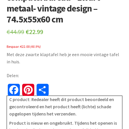
metaal- vintage design –
74.5x55x60 cm
Original
Current
€
44.99
€
22.99
price
price
Bespaar:
€
22.00
(48.9%)
was:
is:
Met deze zwarte klaptafel heb je een mooie vintage tafel
€44.99.
€22.99.
in huis.
Delen:
F
P
S
C product: Redealer heeft dit product beoordeeld en
a
i
h
gecontroleerd en het product heeft (lichte) schade
opgelopen tijdens het verzenden.
c
n
a
Product is nieuw en ongebruikt. TIjdens het openen is
e
t
r