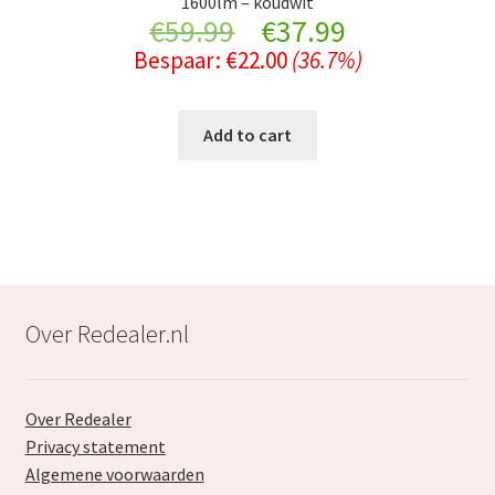
1600lm – koudwit
Original
Current
€
59.99
€
37.99
Bespaar:
€
22.00
(36.7%)
price
price
was:
is:
Add to cart
€59.99.
€37.99.
Over Redealer.nl
Over Redealer
Privacy statement
Algemene voorwaarden