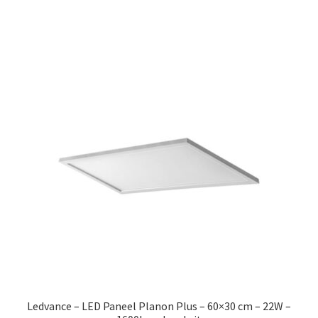
€28.99.
€17.99.
Ledvance – LED Paneel Planon Plus – 60×30 cm – 22W –