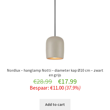
Nordlux – hanglamp Notti – diameter kap Ø10 cm – zwart
en grijs
Original
Current
€
28.99
€
17.99
Bespaar:
€
11.00
(37.9%)
price
price
was:
is:
Add to cart