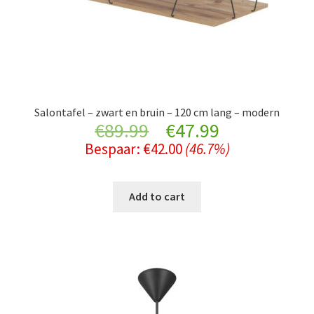
Salontafel – zwart en bruin – 120 cm lang – modern
Original
Current
€
89.99
€
47.99
Bespaar:
€
42.00
(46.7%)
price
price
was:
is:
Add to cart
€89.99.
€47.99.