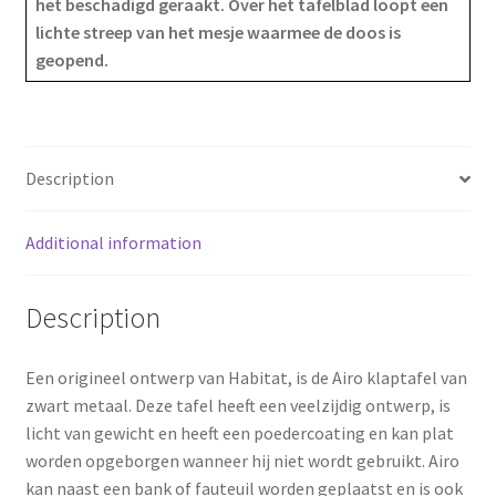
het beschadigd geraakt. Over het tafelblad loopt een
lichte streep van het mesje waarmee de doos is
b
e
e
geopend.
o
r
o
e
k
s
Description
t
Additional information
Description
Een origineel ontwerp van Habitat, is de Airo klaptafel van
zwart metaal. Deze tafel heeft een veelzijdig ontwerp, is
licht van gewicht en heeft een poedercoating en kan plat
worden opgeborgen wanneer hij niet wordt gebruikt. Airo
kan naast een bank of fauteuil worden geplaatst en is ook