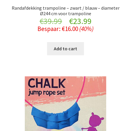
Randafdekking trampoline – zwart / blauw – diameter
Ø244 cm voor trampoline
Original
Current
€
39.99
€
23.99
Bespaar:
€
16.00
(40%)
price
price
was:
is:
Add to cart
€39.99.
€23.99.