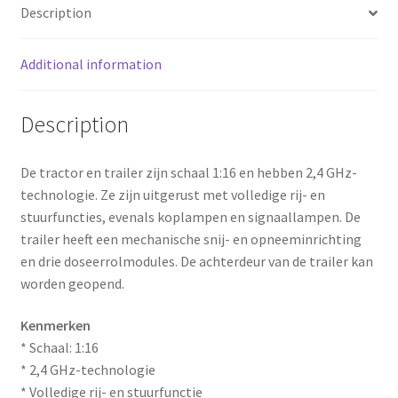
k
s
Description
t
Additional information
Description
De tractor en trailer zijn schaal 1:16 en hebben 2,4 GHz-
technologie. Ze zijn uitgerust met volledige rij- en
stuurfuncties, evenals koplampen en signaallampen. De
trailer heeft een mechanische snij- en opneeminrichting
en drie doseerrolmodules. De achterdeur van de trailer kan
worden geopend.
Kenmerken
* Schaal: 1:16
* 2,4 GHz-technologie
* Volledige rij- en stuurfunctie