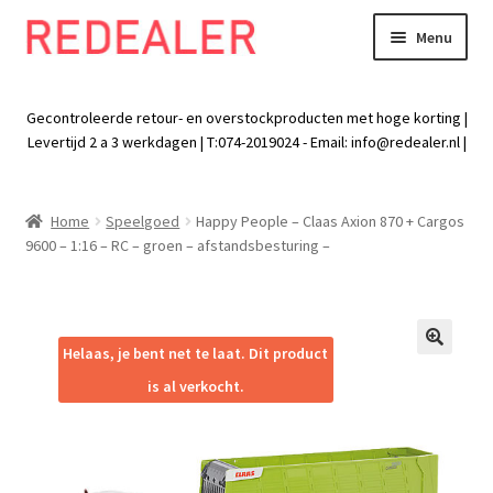
Menu
Skip
Skip
to
to
Exp
Wonen
navigation
content
chil
Gecontroleerde retour- en overstockproducten met hoge korting |
men
Exp
Levertijd 2 a 3 werkdagen | T:074-2019024 - Email:
info@redealer.nl
|
Baby en kind
chil
men
Exp
Tuin
Home
Speelgoed
Happy People – Claas Axion 870 + Cargos
chil
9600 – 1:16 – RC – groen – afstandsbesturing –
men
Exp
Vrije tijd
chil
men
Exp
Electra
chil
Helaas, je bent net te laat. Dit product
🔍
men
Exp
Werk
is al verkocht.
chil
men
Exp
Kleding
chil
men