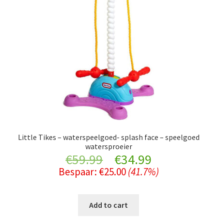
Little Tikes – waterspeelgoed- splash face – speelgoed
watersproeier
Original
Current
€
59.99
€
34.99
Bespaar:
€
25.00
(41.7%)
price
price
was:
is:
Add to cart