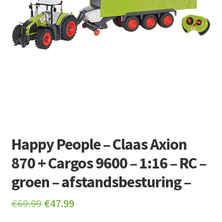
Retourboxen
Happy People – Claas Axion
870 + Cargos 9600 – 1:16 – RC –
groen – afstandsbesturing –
Original
Current
€
69.99
€
47.99
price
price