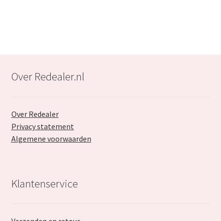
€59.99.
€34.99.
Over Redealer.nl
Over Redealer
Privacy statement
Algemene voorwaarden
Klantenservice
Verzenden en retour