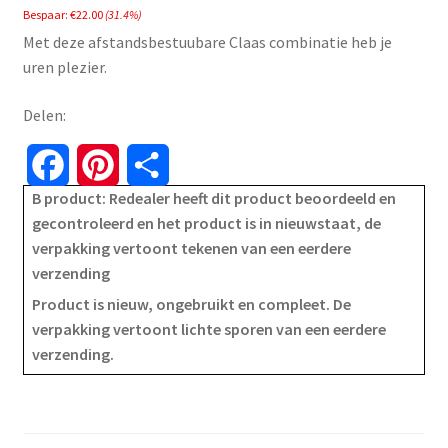
Bespaar:
€
22.00
(31.4%)
was:
is:
Met deze afstandsbestuubare Claas combinatie heb je
€69.99.
€47.99.
uren plezier.
Delen:
F
P
S
B product: Redealer heeft dit product beoordeeld en
a
i
h
gecontroleerd en het product is in nieuwstaat, de
verpakking vertoont tekenen van een eerdere
c
n
a
verzending
e
t
r
Product is nieuw, ongebruikt en compleet. De
verpakking vertoont lichte sporen van een eerdere
b
e
e
verzending.
o
r
o
e