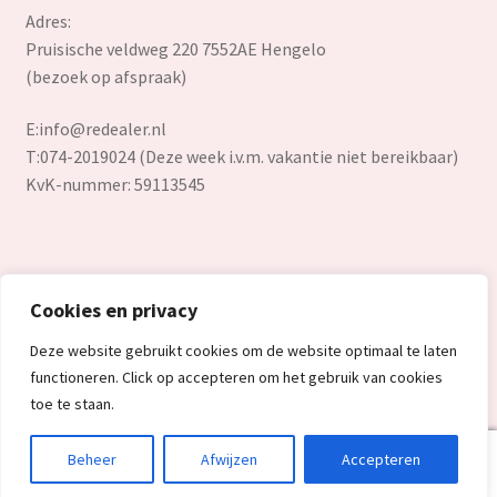
Adres:
Pruisische veldweg 220 7552AE Hengelo
(bezoek op afspraak)
E:
info@redealer.nl
T:074-2019024 (Deze week i.v.m. vakantie niet bereikbaar)
KvK-nummer: 59113545
Cookies en privacy
© Redealer.nl | Gecontroleerde retourproducten en nieuwe
Deze website gebruikt cookies om de website optimaal te laten
overstockproducten tegen een onverslaanbare lage prijs.
functioneren. Click op accepteren om het gebruik van cookies
2026
toe te staan.
0
Beheer
Afwijzen
Accepteren
Search
Search