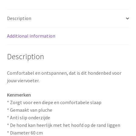
o
e
Description
k
s
Additional information
t
Description
Comfortabel en ontspannen, dat is dit hondenbed voor
jouw viervoeter.
Kenmerken
* Zorgt voor een diepe en comfortabele slaap
* Gemaakt van pluche
* Anti slip onderzijde
* De hond kan heerlijk met het hoofd op de rand liggen
* Diameter 60 cm