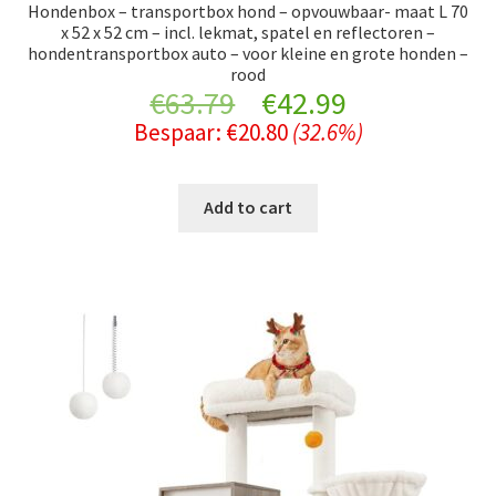
Hondenbox – transportbox hond – opvouwbaar- maat L 70
x 52 x 52 cm – incl. lekmat, spatel en reflectoren –
hondentransportbox auto – voor kleine en grote honden –
rood
Original
Current
€
63.79
€
42.99
Bespaar:
€
20.80
(32.6%)
price
price
was:
is:
Add to cart
€63.79.
€42.99.