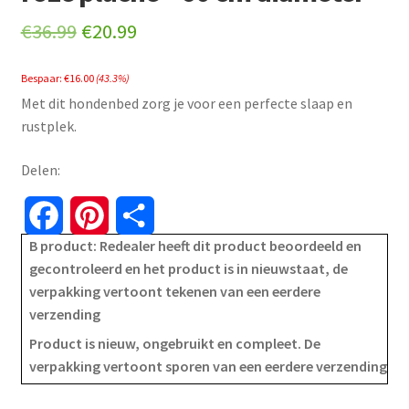
Original
Current
€
36.99
€
20.99
price
price
Bespaar:
€
16.00
(43.3%)
was:
is:
Met dit hondenbed zorg je voor een perfecte slaap en
€36.99.
€20.99.
rustplek.
Delen:
F
P
S
B product: Redealer heeft dit product beoordeeld en
a
i
h
gecontroleerd en het product is in nieuwstaat, de
verpakking vertoont tekenen van een eerdere
c
n
a
verzending
e
t
r
Product is nieuw, ongebruikt en compleet. De
verpakking vertoont sporen van een eerdere verzending
b
e
e
o
r