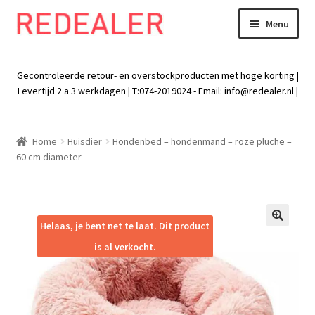
Menu
Skip
Skip
to
to
Exp
Wonen
navigation
content
chil
Gecontroleerde retour- en overstockproducten met hoge korting |
men
Exp
Levertijd 2 a 3 werkdagen | T:074-2019024 - Email:
info@redealer.nl
|
Baby en kind
chil
men
Exp
Tuin
Home
Huisdier
Hondenbed – hondenmand – roze pluche –
chil
60 cm diameter
men
Exp
Vrije tijd
chil
men
Exp
Electra
chil
Helaas, je bent net te laat. Dit product
🔍
men
Exp
Werk
is al verkocht.
chil
men
Exp
Kleding
chil
men