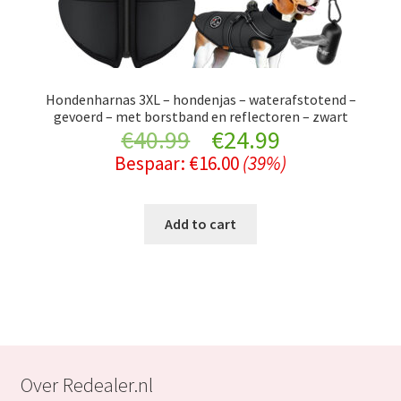
Hondenharnas 3XL – hondenjas – waterafstotend –
gevoerd – met borstband en reflectoren – zwart
Original
Current
€
40.99
€
24.99
Bespaar:
€
16.00
(39%)
price
price
was:
is:
Add to cart
€40.99.
€24.99.
Over Redealer.nl