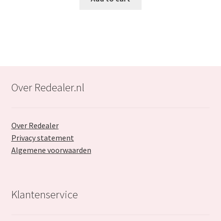
€39.99.
€23.99.
Over Redealer.nl
Over Redealer
Privacy statement
Algemene voorwaarden
Klantenservice