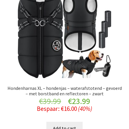
Hondenharnas XL – hondenjas – waterafstotend – gevoerd
– met borstband en reflectoren – zwart
Original
Current
€
39.99
€
23.99
Bespaar:
€
16.00
(40%)
price
price
was:
is:
Add to cart