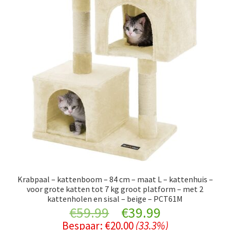
Krabpaal – kattenboom – 84 cm – maat L – kattenhuis –
voor grote katten tot 7 kg groot platform – met 2
kattenholen en sisal – beige – PCT61M
Original
Current
€
59.99
€
39.99
Bespaar:
€
20.00
(33.3%)