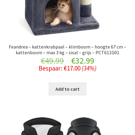
Feandrea – kattenkrabpaal – klimboom – hoogte 67 cm –
kattenboom – max 3 kg – sisal – grijs – PCT611G01
Original
Current
€
49.99
€
32.99
Bespaar:
€
17.00
(34%)
price
price
was:
is:
Add to cart
€49.99.
€32.99.