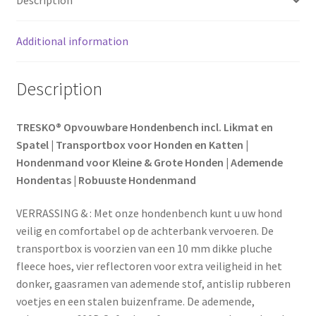
Description
cm
o
r
-
incl.
Additional information
o
e
lekmat,
k
s
spatel
Description
en
t
reflectoren
TRESKO® Opvouwbare Hondenbench incl. Likmat en
-
Spatel | Transportbox voor Honden en Katten |
hondentransportbox
Hondenmand voor Kleine & Grote Honden | Ademende
auto
Hondentas | Robuuste Hondenmand
-
voor
VERRASSING & : Met onze hondenbench kunt u uw hond
kleine
veilig en comfortabel op de achterbank vervoeren. De
en
transportbox is voorzien van een 10 mm dikke pluche
grote
fleece hoes, vier reflectoren voor extra veiligheid in het
honden
donker, gaasramen van ademende stof, antislip rubberen
-
voetjes en een stalen buizenframe. De ademende,
rood