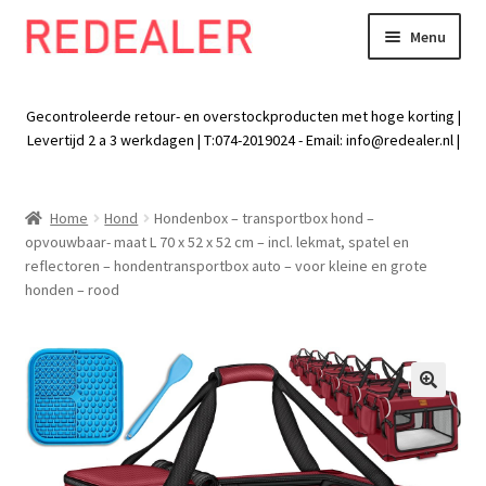
Menu
Skip
Skip
to
to
Exp
Wonen
navigation
content
chil
Gecontroleerde retour- en overstockproducten met hoge korting |
men
Exp
Levertijd 2 a 3 werkdagen | T:074-2019024 - Email:
info@redealer.nl
|
Baby en kind
chil
men
Exp
Tuin
Home
Hond
Hondenbox – transportbox hond –
chil
opvouwbaar- maat L 70 x 52 x 52 cm – incl. lekmat, spatel en
men
Exp
Vrije tijd
reflectoren – hondentransportbox auto – voor kleine en grote
chil
honden – rood
men
Exp
Electra
chil
men
Exp
Werk
chil
🔍
men
Exp
Kleding
chil
men