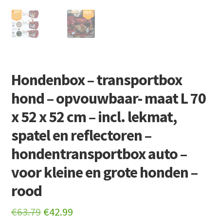
Hondenbox – transportbox
hond – opvouwbaar- maat L 70
x 52 x 52 cm – incl. lekmat,
spatel en reflectoren –
hondentransportbox auto –
voor kleine en grote honden –
rood
Original
Current
€
63.79
€
42.99