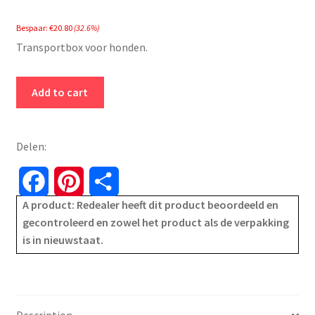
price
price
Bespaar:
€
20.80
(32.6%)
was:
is:
Transportbox voor honden.
€63.79.
€42.99.
Hondenbox
Add to cart
-
transportbox
hond
Delen:
-
opvouwbaar-
F
P
S
maat
A product: Redealer heeft dit product beoordeeld en
a
i
h
L
gecontroleerd en zowel het product als de verpakking
70
is in nieuwstaat.
c
n
a
x
52
e
t
r
x
b
e
e
52