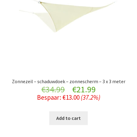
Zonnezeil – schaduwdoek – zonnescherm – 3 x 3 meter
Original
Current
€
34.99
€
21.99
Bespaar:
€
13.00
(37.2%)
price
price
was:
is:
Add to cart
€34.99.
€21.99.