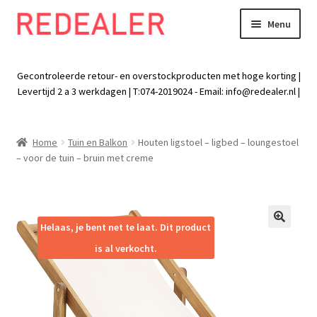
Menu
Skip
Skip
to
to
Exp
Wonen
navigation
content
chil
Gecontroleerde retour- en overstockproducten met hoge korting |
men
Exp
Levertijd 2 a 3 werkdagen | T:074-2019024 - Email:
info@redealer.nl
|
Baby en kind
chil
men
Exp
Tuin
Home
Tuin en Balkon
Houten ligstoel – ligbed – loungestoel
chil
– voor de tuin – bruin met creme
men
Exp
Vrije tijd
chil
men
Exp
Electra
chil
Helaas, je bent net te laat. Dit product
🔍
men
Exp
Werk
is al verkocht.
chil
men
Exp
Kleding
chil
men