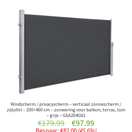
Windscherm / privacyscherm – verticaal zonnescherm /
zijluifel – 200×400 cm – zonwering voor balkon, terras, tuin
– grijs – GSA204G01
Original
Current
€
179.99
€
97.99
Bespaar:
€
82.00
(45.6%)