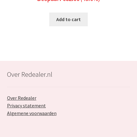
price
price
was:
is:
Add to cart
€179.99.
€97.99.
Over Redealer.nl
Over Redealer
Privacy statement
Algemene voorwaarden