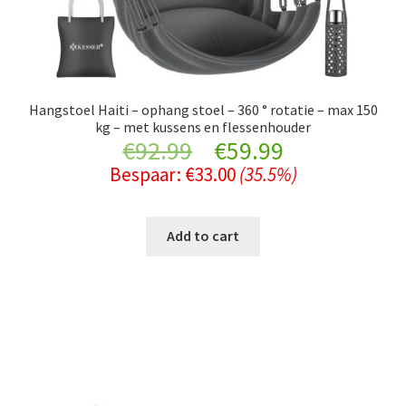
Hangstoel Haiti – ophang stoel – 360 ° rotatie – max 150
kg – met kussens en flessenhouder
Original
Current
€
92.99
€
59.99
Bespaar:
€
33.00
(35.5%)
price
price
was:
is:
Add to cart
€92.99.
€59.99.