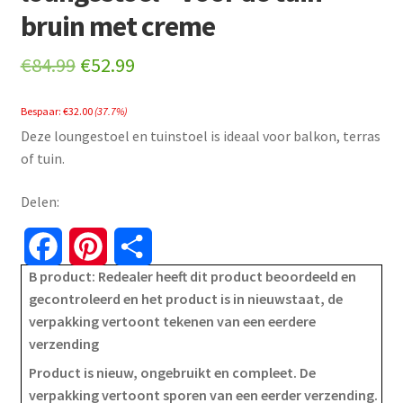
bruin met creme
Original
Current
€
84.99
€
52.99
price
price
Bespaar:
€
32.00
(37.7%)
was:
is:
Deze loungestoel en tuinstoel is ideaal voor balkon, terras
€84.99.
€52.99.
of tuin.
Delen:
F
P
S
B product: Redealer heeft dit product beoordeeld en
a
i
h
gecontroleerd en het product is in nieuwstaat, de
verpakking vertoont tekenen van een eerdere
c
n
a
verzending
e
t
r
Product is nieuw, ongebruikt en compleet. De
verpakking vertoont sporen van een eerder verzending.
b
e
e