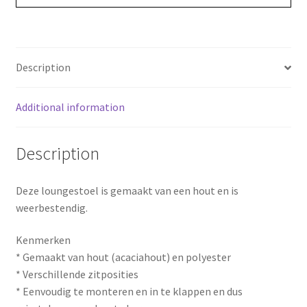
o
r
o
e
Description
k
s
Additional information
t
Description
Deze loungestoel is gemaakt van een hout en is
weerbestendig.
Kenmerken
* Gemaakt van hout (acaciahout) en polyester
* Verschillende zitposities
* Eenvoudig te monteren en in te klappen en dus