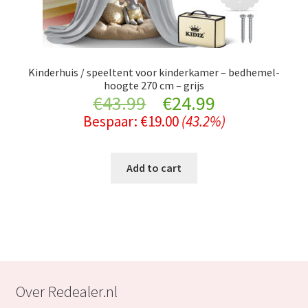
Kinderhuis / speeltent voor kinderkamer – bedhemel-
hoogte 270 cm – grijs
Original
Current
€
43.99
€
24.99
Bespaar:
€
19.00
(43.2%)
price
price
was:
is:
Add to cart
€43.99.
€24.99.
Over Redealer.nl