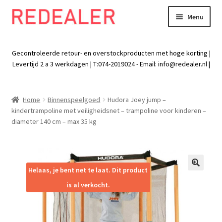
Menu
Skip
Skip
to
to
Exp
Wonen
navigation
content
chil
Gecontroleerde retour- en overstockproducten met hoge korting |
men
Exp
Levertijd 2 a 3 werkdagen | T:074-2019024 - Email:
info@redealer.nl
|
Baby en kind
chil
men
Exp
Tuin
Home
Binnenspeelgoed
Hudora Joey jump –
chil
kindertrampoline met veiligheidsnet – trampoline voor kinderen –
men
Exp
Vrije tijd
diameter 140 cm – max 35 kg
chil
men
Exp
Electra
chil
men
Exp
Helaas, je bent net te laat. Dit product
Werk
🔍
chil
is al verkocht.
men
Exp
Kleding
chil
men