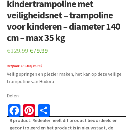
kindertrampoline met
veiligheidsnet – trampoline
voor kinderen – diameter 140
cm – max 35 kg
Original
Current
€
129.99
€
79.99
price
price
Bespaar:
€
50.00
(38.5%)
was:
is:
Veilig springen en plezier maken, het kan op deze veilige
€129.99.
€79.99.
trampoline van Hudora
Delen:
F
P
S
B product: Redealer heeft dit product beoordeeld en
a
i
h
gecontroleerd en het product is in nieuwstaat, de