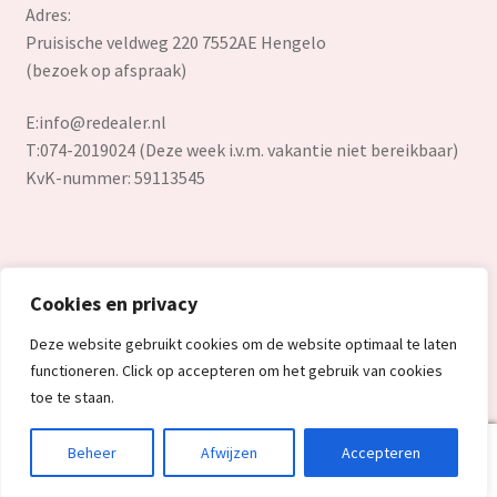
Adres:
Pruisische veldweg 220 7552AE Hengelo
(bezoek op afspraak)
E:
info@redealer.nl
T:074-2019024 (Deze week i.v.m. vakantie niet bereikbaar)
KvK-nummer: 59113545
Cookies en privacy
© Redealer.nl | Gecontroleerde retourproducten en nieuwe
Deze website gebruikt cookies om de website optimaal te laten
overstockproducten tegen een onverslaanbare lage prijs.
functioneren. Click op accepteren om het gebruik van cookies
2026
toe te staan.
0
Beheer
Afwijzen
Accepteren
Search
Search