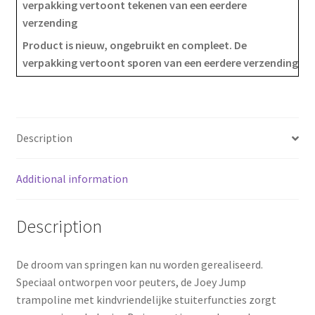
verpakking vertoont tekenen van een eerdere
c
n
a
verzending
e
t
r
Product is nieuw, ongebruikt en compleet. De
verpakking vertoont sporen van een eerdere verzending
b
e
e
o
r
o
e
Description
k
s
Additional information
t
Description
De droom van springen kan nu worden gerealiseerd.
Speciaal ontworpen voor peuters, de Joey Jump
trampoline met kindvriendelijke stuiterfuncties zorgt