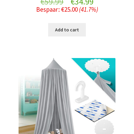
Original
Current
€
59.99
€
34.99
Bespaar:
€
25.00
(41.7%)
price
price
was:
is:
Add to cart
€59.99.
€34.99.