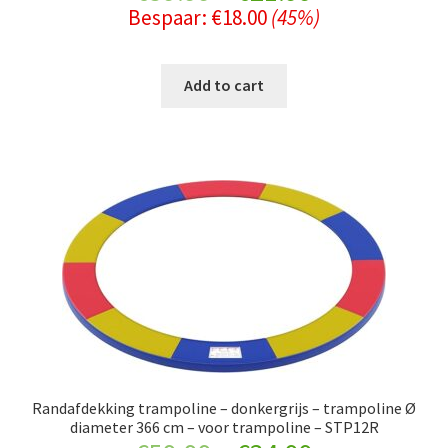
Bespaar:
€
18.00
(45%)
price
price
was:
is:
Add to cart
€39.99.
€21.99.
Randafdekking trampoline – donkergrijs – trampoline Ø
diameter 366 cm – voor trampoline – STP12R