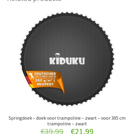
Springdoek – doek voor trampoline – zwart – voor 305 cm
trampoline – zwart
Original
Current
€
39.99
€
21.99