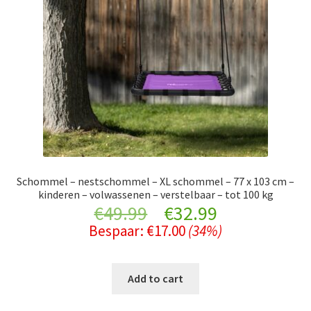
Schommel – nestschommel – XL schommel – 77 x 103 cm –
kinderen – volwassenen – verstelbaar – tot 100 kg
Original
Current
€
49.99
€
32.99
Bespaar:
€
17.00
(34%)
price
price
was:
is:
Add to cart
€49.99.
€32.99.