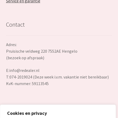
Service en garantie
Contact
Adres:
Pruisische veldweg 220 7552AE Hengelo
(bezoek op afspraak)
E:
info@redealer.nl
T:074-2019024 (Deze week i.v.m. vakantie niet bereikbaar)
KvK-nummer: 59113545
Cookies en privacy
© Redealer.nl | Gecontroleerde retourproducten en nieuwe