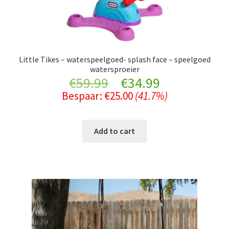
Little Tikes – waterspeelgoed- splash face – speelgoed
watersproeier
Original
Current
€
59.99
€
34.99
Bespaar:
€
25.00
(41.7%)
price
price
was:
is:
Add to cart
€59.99.
€34.99.