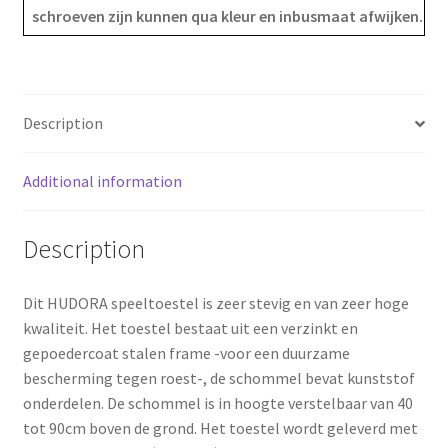
schroeven zijn kunnen qua kleur en inbusmaat afwijken.
o
r
o
e
k
s
Description
t
Additional information
Description
Dit HUDORA speeltoestel is zeer stevig en van zeer hoge
kwaliteit. Het toestel bestaat uit een verzinkt en
gepoedercoat stalen frame -voor een duurzame
bescherming tegen roest-, de schommel bevat kunststof
onderdelen. De schommel is in hoogte verstelbaar van 40
tot 90cm boven de grond. Het toestel wordt geleverd met