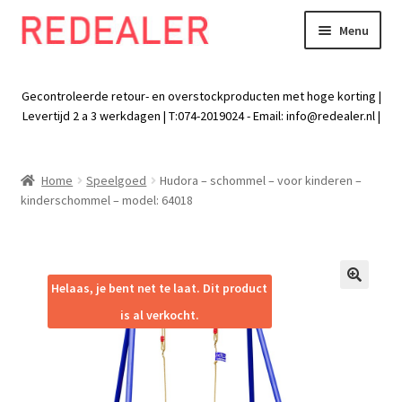
Menu
Skip
Skip
to
to
Exp
Wonen
navigation
content
chil
Gecontroleerde retour- en overstockproducten met hoge korting |
men
Exp
Levertijd 2 a 3 werkdagen | T:074-2019024 - Email:
info@redealer.nl
|
Baby en kind
chil
men
Exp
Tuin
Home
Speelgoed
Hudora – schommel – voor kinderen –
chil
kinderschommel – model: 64018
men
Exp
Vrije tijd
chil
men
Exp
Electra
chil
Helaas, je bent net te laat. Dit product
🔍
men
Exp
Werk
is al verkocht.
chil
men
Exp
Kleding
chil
men