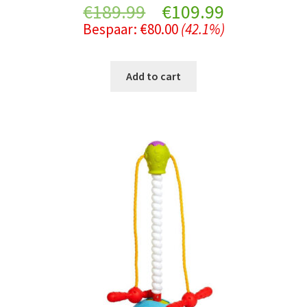
Original
Current
€
189.99
€
109.99
Bespaar:
€
80.00
(42.1%)
price
price
was:
is:
Add to cart
€189.99.
€109.99.