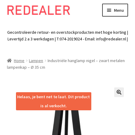
Menu
Skip
Skip
to
to
Exp
Wonen
navigation
content
chil
Gecontroleerde retour- en overstockproducten met hoge korting |
men
Exp
Levertijd 2 a 3 werkdagen | T:074-2019024 - Email:
info@redealer.nl
|
Baby en kind
chil
men
Exp
Tuin
Home
Lampen
Industriële hanglamp nigel – zwart metalen
chil
lampenkap – Ø 35 cm
men
Exp
Vrije tijd
chil
men
Exp
Electra
chil
Helaas, je bent net te laat. Dit product
🔍
men
Exp
Werk
is al verkocht.
chil
men
Exp
Kleding
chil
men