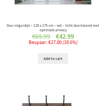
Duo rolgordijn – 120 x 175 cm – wit – licht doorlatend met
optimale privacy
Original
Current
€
69.99
€
42.99
Bespaar:
€
27.00
(38.6%)
price
price
was:
is:
Add to cart
€69.99.
€42.99.