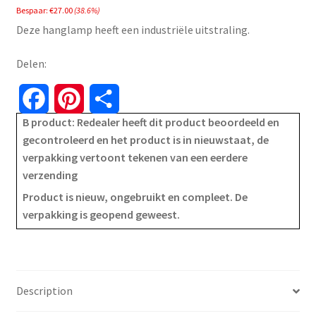
Bespaar:
€
27.00
(38.6%)
was:
is:
Deze hanglamp heeft een industriële uitstraling.
€69.99.
€42.99.
Delen:
F
P
S
B product: Redealer heeft dit product beoordeeld en
a
i
h
gecontroleerd en het product is in nieuwstaat, de
verpakking vertoont tekenen van een eerdere
c
n
a
verzending
e
t
r
Product is nieuw, ongebruikt en compleet. De
verpakking is geopend geweest.
b
e
e
o
r
o
e
Description
k
s