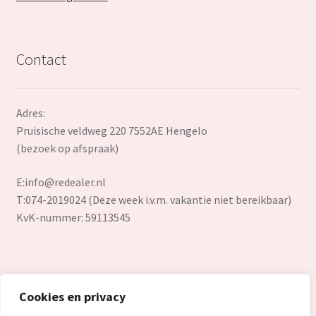
Contact
Adres:
Pruisische veldweg 220 7552AE Hengelo
(bezoek op afspraak)
E:
info@redealer.nl
T:074-2019024 (Deze week i.v.m. vakantie niet bereikbaar)
KvK-nummer: 59113545
Cookies en privacy
© Redealer.nl | Gecontroleerde retourproducten en nieuwe