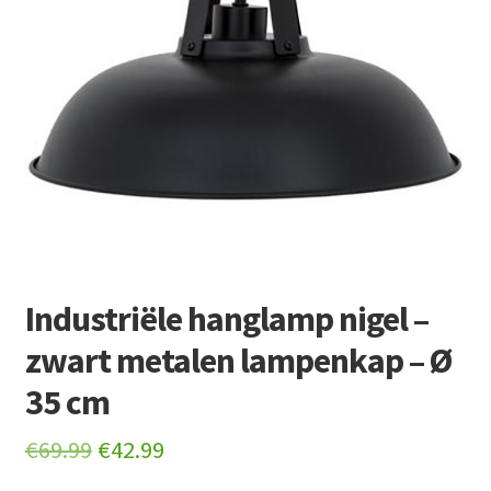
Retourboxen
Industriële hanglamp nigel –
zwart metalen lampenkap – Ø
35 cm
Original
Current
€
69.99
€
42.99
price
price