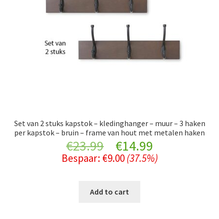
Set van 2 stuks kapstok – kledinghanger – muur – 3 haken
per kapstok – bruin – frame van hout met metalen haken
Original
Current
€
23.99
€
14.99
Bespaar:
€
9.00
(37.5%)
price
price
was:
is:
Add to cart
€23.99.
€14.99.