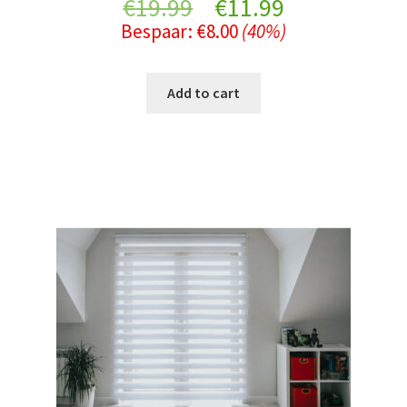
Original
Current
€
19.99
€
11.99
Bespaar:
€
8.00
(40%)
price
price
was:
is:
Add to cart
€19.99.
€11.99.