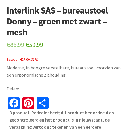
Interlink SAS – bureaustoel
Donny – groen met zwart –
mesh
Original
Current
€
86.99
€
59.99
price
price
Bespaar:
€
27.00
(31%)
was:
is:
Moderne, in hoogte verstelbare, bureaustoel voorzien van
€86.99.
€59.99.
een ergonomische zithouding.
Delen:
F
P
S
B product: Redealer heeft dit product beoordeeld en
a
i
h
gecontroleerd en het product is in nieuwstaat, de
verpakking vertoont tekenen van een eerdere
c
n
a