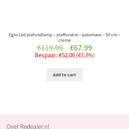
Eglo Led plafondlamp – plaffonière – palomaro – 50 cm –
creme
Original
Current
€
119.99
€
67.99
Bespaar:
€
52.00
(43.3%)
price
price
was:
is:
Add to cart
€119.99.
€67.99.
Over Redealer.nl