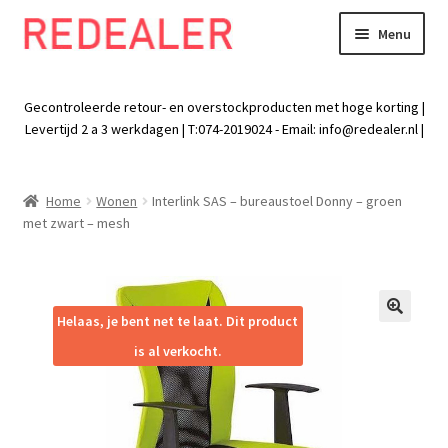
Menu
Skip
Skip
to
to
Exp
Wonen
navigation
content
chil
Gecontroleerde retour- en overstockproducten met hoge korting |
men
Exp
Levertijd 2 a 3 werkdagen | T:074-2019024 - Email:
info@redealer.nl
|
Baby en kind
chil
men
Exp
Tuin
Home
Wonen
Interlink SAS – bureaustoel Donny – groen
chil
met zwart – mesh
men
Exp
Vrije tijd
chil
men
Exp
Electra
chil
Helaas, je bent net te laat. Dit product
🔍
men
Exp
Werk
is al verkocht.
chil
men
Exp
Kleding
chil
men