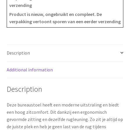
verzending
e
t
r
Product is nieuw, ongebruikt en compleet. De
verpakking vertoont sporen van een eerder verzending
b
e
e
o
r
o
e
Description
k
s
Additional information
t
Description
Deze bureaustoel heeft een moderne uitstraling en biedt
een hoog zitcomfort. Dit dankzij een ergonomisch
gevormde zitting en dezelfde rugleuning. Zo zit je altijd op
de juiste plek en heb je geen last van de rug tijdens