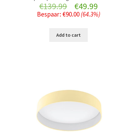
Original
Current
€
139.99
€
49.99
Bespaar:
€
90.00
(64.3%)
price
price
was:
is:
Add to cart
€139.99.
€49.99.