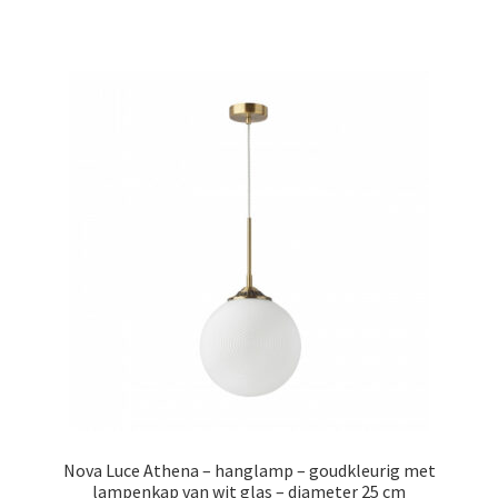
€28.99.
€17.99.
Nova Luce Athena – hanglamp – goudkleurig met
lampenkap van wit glas – diameter 25 cm