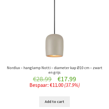
Nordlux – hanglamp Notti – diameter kap Ø10 cm – zwart
en grijs
Original
Current
€
28.99
€
17.99
Bespaar:
€
11.00
(37.9%)
price
price
was:
is:
Add to cart