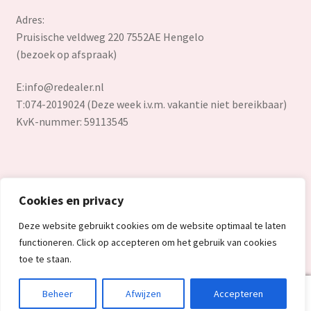
Adres:
Pruisische veldweg 220 7552AE Hengelo
(bezoek op afspraak)
E:
info@redealer.nl
T:074-2019024 (Deze week i.v.m. vakantie niet bereikbaar)
KvK-nummer: 59113545
Cookies en privacy
© Redealer.nl | Gecontroleerde retourproducten en nieuwe
Deze website gebruikt cookies om de website optimaal te laten
overstockproducten tegen een onverslaanbare lage prijs.
functioneren. Click op accepteren om het gebruik van cookies
2026
toe te staan.
0
Beheer
Afwijzen
Accepteren
Search
Search