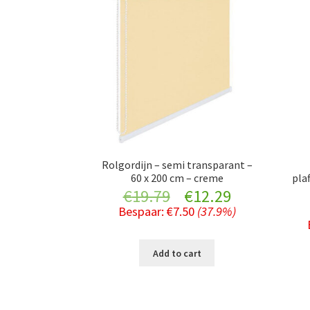
Rolgordijn – semi transparant –
60 x 200 cm – creme
pla
Original
Current
€
19.79
€
12.29
Bespaar:
€
7.50
(37.9%)
price
price
was:
is:
Add to cart
€19.79.
€12.29.