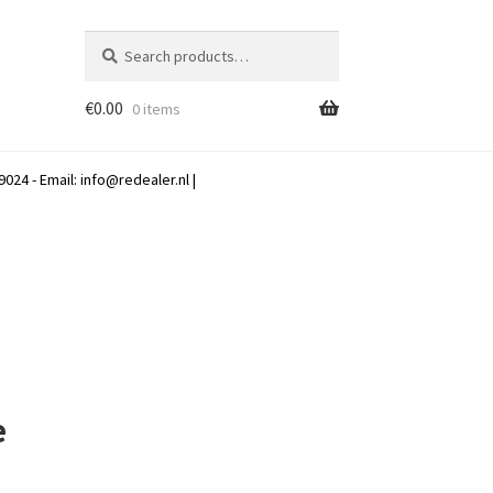
Search
Search
for:
€
0.00
0 items
024 - Email:
info@redealer.nl
|
e