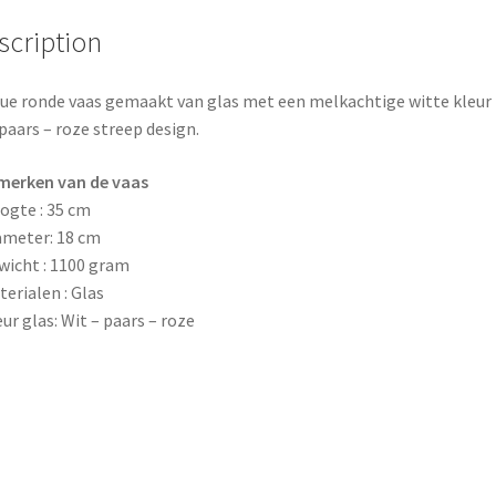
o
e
scription
k
s
ue ronde vaas gemaakt van glas met een melkachtige witte kleur
t
paars – roze streep design.
merken van de vaas
ogte : 35 cm
ameter: 18 cm
wicht : 1100 gram
terialen : Glas
eur glas: Wit – paars – roze