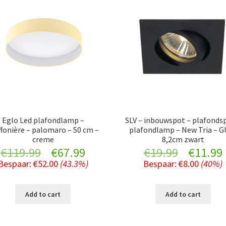
Eglo Led plafondlamp –
SLV – inbouwspot – plafonds
ffonière – palomaro – 50 cm –
plafondlamp – New Tria – G
creme
8,2cm zwart
Original
Current
Original
€
119.99
€
67.99
€
19.99
€
11.99
Bespaar:
€
52.00
(43.3%)
Bespaar:
€
8.00
(40%)
price
price
price
was:
is:
was:
i
Add to cart
Add to cart
€119.99.
€67.99.
€19.99.