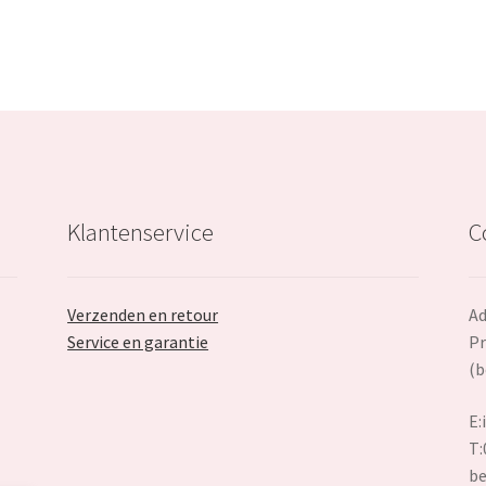
Klantenservice
C
Verzenden en retour
Ad
Service en garantie
Pr
(b
E:
T:
be