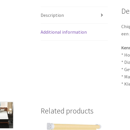
De
Description
Chiq
Additional information
een 
Ken
* Ho
* Di
* Ge
* Ma
* Kl
Related products