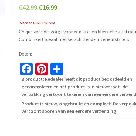
Original
Current
€
42.99
€
16.99
price
price
Bespaar:
€
26.00
(60.5%)
was:
is:
Chique vaas die zorgt voor een luxe en klassieke uitstrali
€42.99.
€16.99.
Combineert ideaal met verschillende interieurstijlen.
Delen:
F
P
S
B product: Redealer heeft dit product beoordeeld en
a
i
h
gecontroleerd en het product is in nieuwstaat, de
verpakking vertoont tekenen van een eerdere verzen
c
n
a
Product is nieuw, ongebruikt en compleet. De verpak
e
t
r
vertoont sporen van een eerdere verzending
b
e
e
o
r