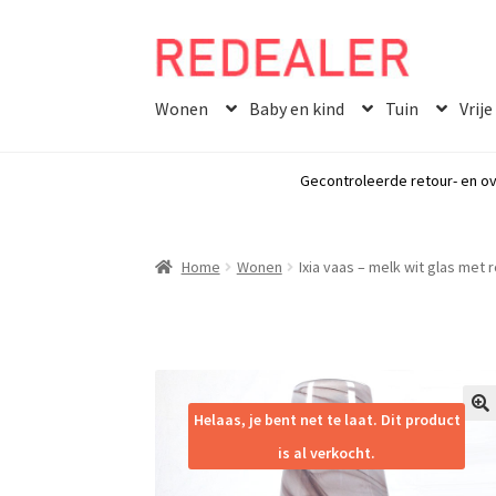
Skip
Skip
to
to
Wonen
Baby en kind
Tuin
Vrije
navigation
content
Gecontroleerde retour- en ov
Home
Wonen
Ixia vaas – melk wit glas met
Helaas, je bent net te laat. Dit product
🔍
is al verkocht.