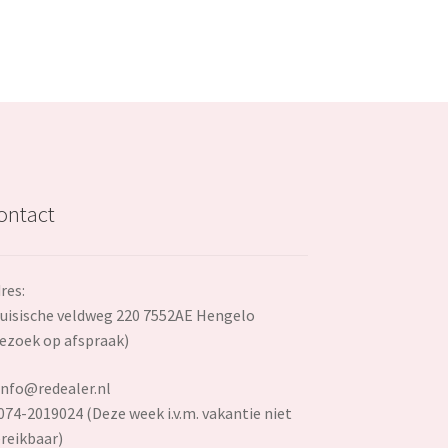
ontact
res:
uisische veldweg 220 7552AE Hengelo
ezoek op afspraak)
info@redealer.nl
074-2019024 (Deze week i.v.m. vakantie niet
reikbaar)