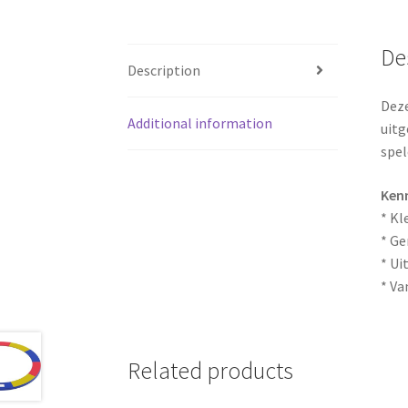
De
Description
Deze
Additional information
uitg
spel
Ken
* Kl
* Ge
* Ui
* Va
Related products