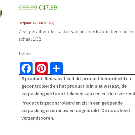
Original
Current
€
69.99
€
47.99
price
price
Bespaar:
€
22.00
(31.4%)
was:
is:
Zeer getailleerde tractor van het merk John Deere in ee
€69.99.
€47.99.
schaal 1:32
Delen:
F
P
S
B product: Redealer heeft dit product beoordeeld en
a
i
h
gecontroleerd en het product is in nieuwstaat, de
verpakking vertoont tekenen van een eerdere verzen
c
n
a
Product is gecontroleerd en zit in een geopende
e
t
r
verpakking en is nieuw en ongebruikt. De doos heeft
verzendsporen.
b
e
e
o
r