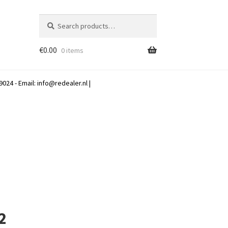
Search
Search
for:
€
0.00
0 items
024 - Email:
info@redealer.nl
|
2