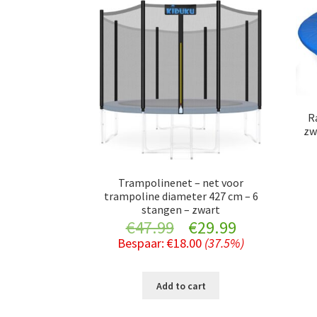
R
zw
Trampolinenet – net voor
trampoline diameter 427 cm – 6
stangen – zwart
Original
Current
€
47.99
€
29.99
Bespaar:
€
18.00
(37.5%)
price
price
was:
is:
Add to cart
€47.99.
€29.99.