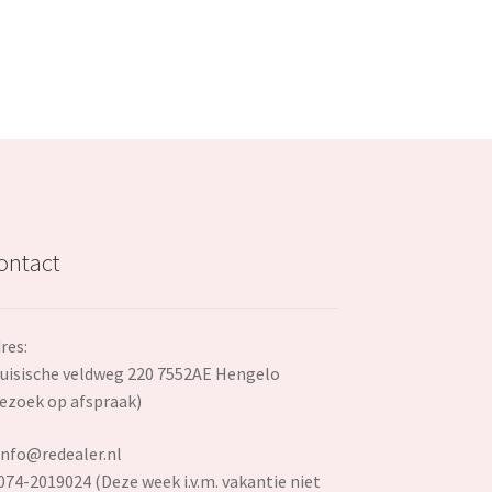
ontact
res:
uisische veldweg 220 7552AE Hengelo
ezoek op afspraak)
info@redealer.nl
074-2019024 (Deze week i.v.m. vakantie niet