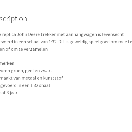
o
e
scription
k
s
t
 replica John Deere trekker met aanhangwagen is levensecht
evoerd in een schaal van 1:32. Dit is geweldig speelgoed om mee t
en of om te verzamelen.
merken
euren groen, geel en zwart
maakt van metaal en kunststof
tgevoerd in een 1:32 shaal
naf 3 jaar