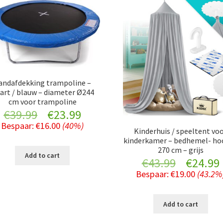
andafdekking trampoline –
art / blauw – diameter Ø244
cm voor trampoline
Original
Current
€
39.99
€
23.99
Bespaar:
€
16.00
(40%)
price
price
Kinderhuis / speeltent vo
kinderkamer – bedhemel- ho
270 cm – grijs
was:
is:
Add to cart
Original
€
43.99
€
24.99
€39.99.
€23.99.
Bespaar:
€
19.00
(43.2%
price
was:
i
Add to cart
€43.99.