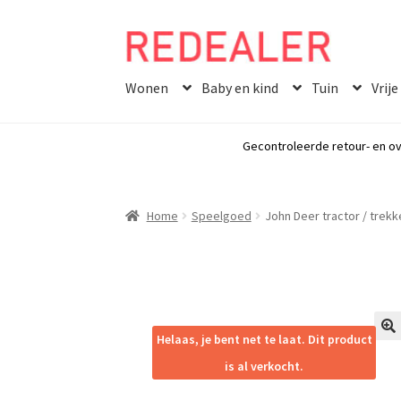
Skip
Skip
to
to
Wonen
Baby en kind
Tuin
Vrije
navigation
content
Gecontroleerde retour- en ov
Home
Speelgoed
John Deer tractor / trek
Helaas, je bent net te laat. Dit product
🔍
is al verkocht.