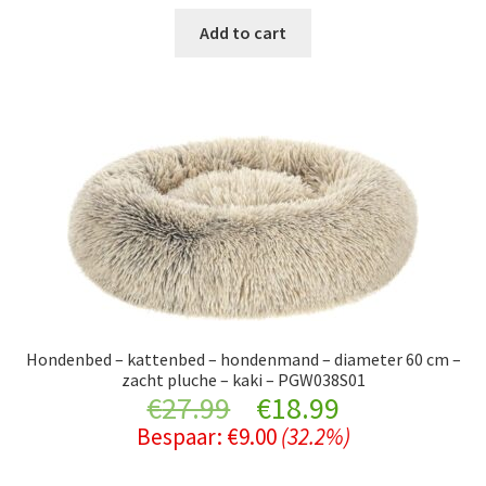
was:
is:
Add to cart
€42.99.
€24.99.
Hondenbed – kattenbed – hondenmand – diameter 60 cm –
zacht pluche – kaki – PGW038S01
Original
Current
€
27.99
€
18.99
Bespaar:
€
9.00
(32.2%)
price
price