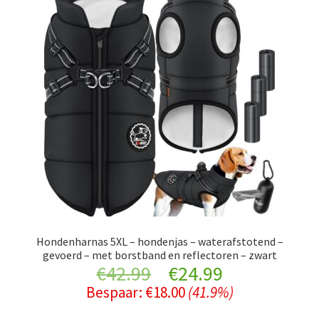
Hondenharnas 5XL – hondenjas – waterafstotend –
gevoerd – met borstband en reflectoren – zwart
Original
Current
€
42.99
€
24.99
Bespaar:
€
18.00
(41.9%)
price
price