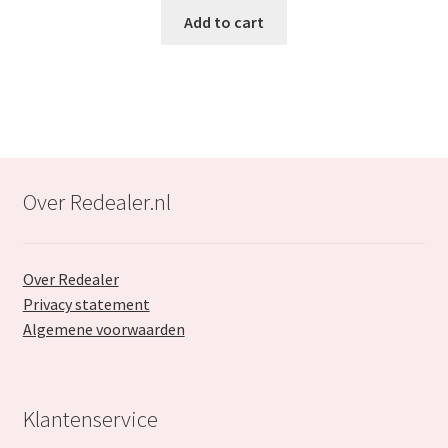
was:
is:
Add to cart
€27.99.
€18.99.
Over Redealer.nl
Over Redealer
Privacy statement
Algemene voorwaarden
Klantenservice