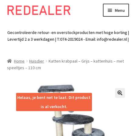
Menu
Skip
Skip
to
to
Exp
Wonen
navigation
content
chil
Gecontroleerde retour- en overstockproducten met hoge korting |
men
Exp
Levertijd 2 a 3 werkdagen | T:074-2019024 - Email:
info@redealer.nl
|
Baby en kind
chil
men
Exp
Tuin
Home
Huisdier
Katten krabpaal – Grijs – kattenhuis – met
chil
speeltjes – 110 cm
men
Exp
Vrije tijd
chil
men
Exp
Electra
chil
Helaas, je bent net te laat. Dit product
🔍
men
Exp
Werk
is al verkocht.
chil
men
Exp
Kleding
chil
men