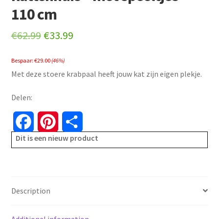
110 cm
Original
Current
€
62.99
€
33.99
price
price
Bespaar:
€
29.00
(46%)
was:
is:
Met deze stoere krabpaal heeft jouw kat zijn eigen plekje.
€62.99.
€33.99.
Delen:
F
P
S
Dit is een nieuw product
a
i
h
c
n
a
e
t
r
Description
b
e
e
Additional information