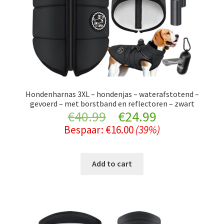
Hondenharnas 3XL – hondenjas – waterafstotend –
gevoerd – met borstband en reflectoren – zwart
Original
Current
€
40.99
€
24.99
Bespaar:
€
16.00
(39%)
price
price
was:
is:
Add to cart
€40.99.
€24.99.