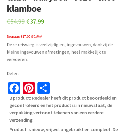
klamboe
Original
Current
€
54.99
€
37.99
price
price
Bespaar:
€
17.00
(30.9%)
was:
is:
Deze reiswieg is veelzijdig en, ingevouwen, dankzij de
€54.99.
€37.99.
kleine ingevouwen afmetingen, heel makkelijk te
vervoeren.
Delen:
F
P
S
B product: Redealer heeft dit product beoordeeld en
a
i
h
gecontroleerd en het product is in nieuwstaat, de
verpakking vertoont tekenen van een eerdere
c
n
a
verzending
e
t
r
Product is nieuw, vrijwel ongebruikt en compleet. De