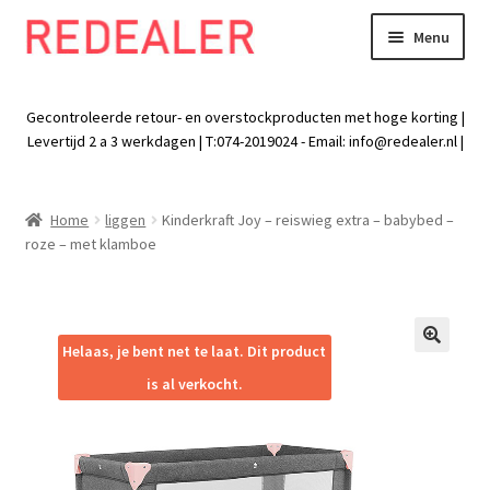
Menu
Skip
Skip
to
to
Exp
Wonen
navigation
content
chil
Gecontroleerde retour- en overstockproducten met hoge korting |
men
Exp
Levertijd 2 a 3 werkdagen | T:074-2019024 - Email:
info@redealer.nl
|
Baby en kind
chil
men
Exp
Tuin
Home
liggen
Kinderkraft Joy – reiswieg extra – babybed –
chil
roze – met klamboe
men
Exp
Vrije tijd
chil
men
Exp
Electra
chil
Helaas, je bent net te laat. Dit product
🔍
men
Exp
Werk
is al verkocht.
chil
men
Exp
Kleding
chil
men