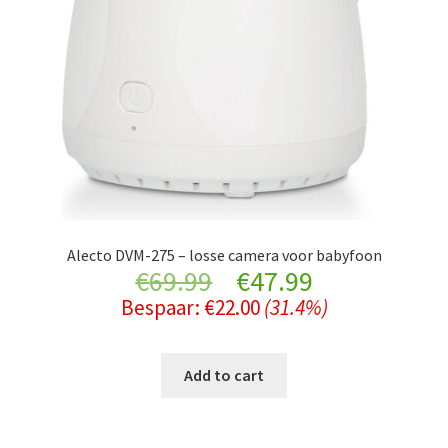
Alecto DVM-275 – losse camera voor babyfoon
Original
Current
€
69.99
€
47.99
Bespaar:
€
22.00
(31.4%)
price
price
was:
is:
Add to cart
€69.99.
€47.99.