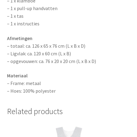
– 1 x klamboe
– 1 x pull-up handvatten
– 1 x tas
– 1 x instructies
Afmetingen
– totaal: ca. 126 x 65 x 76 cm (L x B x D)
– Ligvlak: ca. 120 x 60 cm (L x B)
– opgevouwen: ca. 76 x 20 x 20 cm (L x B x D)
Materiaal
– Frame: metaal
– Hoes: 100% polyester
Related products