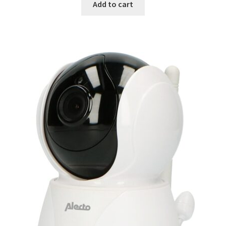
was:
is:
Add to cart
€47.99.
€31.99.