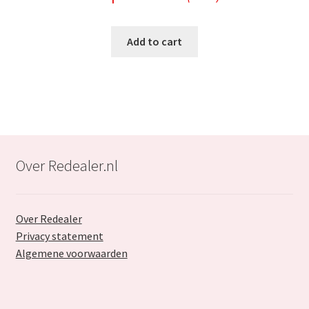
price
price
was:
is:
Add to cart
€89.99.
€53.99.
Over Redealer.nl
Over Redealer
Privacy statement
Algemene voorwaarden