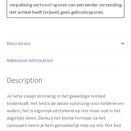
verpakking vertoont sporen van een eerder verzending.
b
e
e
Het artikel heeft (vrijwel) geen gebruikssporen.
o
r
o
e
k
s
Description
t
Additional information
Description
Je liefje slaapt dromerig in het geweldige reisbed
kinderkraft. Het bed is de ideale oplossing voor kinderen en
ouders, het is eigenlijk uitstekend op reis maar ook in het
dagelijks leven. Dankzij het kleine formaat na het
opvouwen neem je hem gemakkelijk mee op reis. Het bed