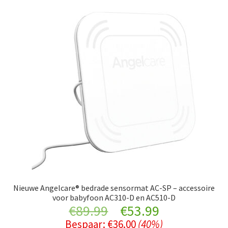
Nieuwe Angelcare® bedrade sensormat AC-SP – accessoire
voor babyfoon AC310-D en AC510-D
Original
Current
€
89.99
€
53.99
Bespaar:
€
36.00
(40%)