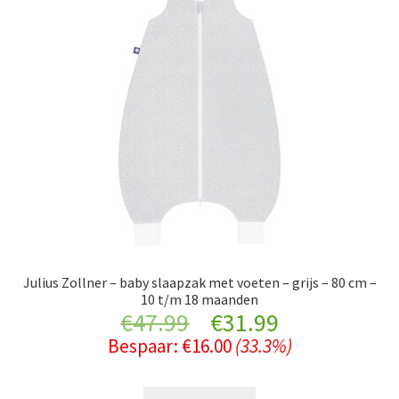
Julius Zollner – baby slaapzak met voeten – grijs – 80 cm –
10 t/m 18 maanden
Original
Current
€
47.99
€
31.99
Bespaar:
€
16.00
(33.3%)
price
price