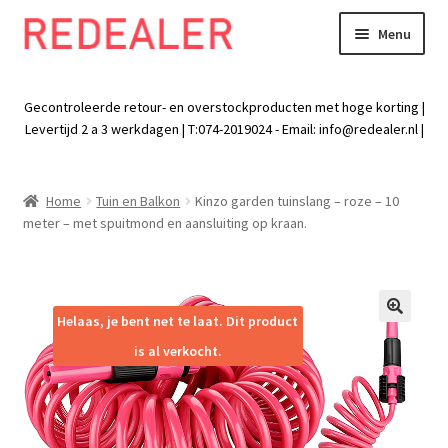
Menu
Skip
Skip
to
to
Exp
Wonen
navigation
content
chil
Gecontroleerde retour- en overstockproducten met hoge korting |
men
Exp
Levertijd 2 a 3 werkdagen | T:074-2019024 - Email:
info@redealer.nl
|
Baby en kind
chil
men
Exp
Tuin
Home
Tuin en Balkon
Kinzo garden tuinslang – roze – 10
chil
meter – met spuitmond en aansluiting op kraan.
men
Exp
Vrije tijd
chil
men
Exp
Electra
chil
Helaas, je bent net te laat. Dit product
🔍
men
Exp
Werk
is al verkocht.
chil
men
Exp
Kleding
chil
men