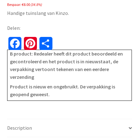
Bespaar:
€
8.00
(34.8%)
was:
is:
Handige tuinslang van Kinzo.
€22.99.
€14.99.
Delen:
F
P
S
B product: Redealer heeft dit product beoordeeld en
a
i
h
gecontroleerd en het product is in nieuwstaat, de
verpakking vertoont tekenen van een eerdere
c
n
a
verzending
e
t
r
Product is nieuw en ongebruikt. De verpakking is
geopend geweest.
b
e
e
o
r
o
e
Description
k
s