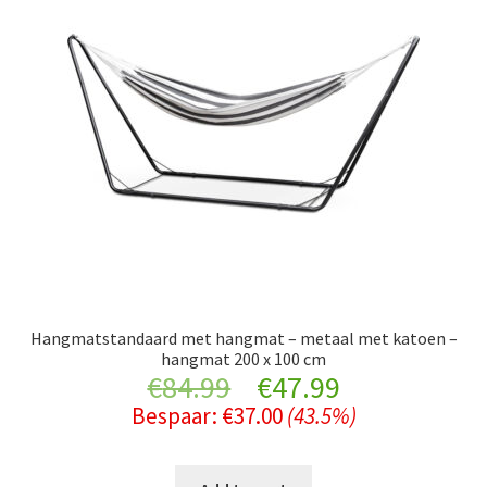
Hangmatstandaard met hangmat – metaal met katoen –
hangmat 200 x 100 cm
Original
Current
€
84.99
€
47.99
Bespaar:
€
37.00
(43.5%)
price
price
was:
is: