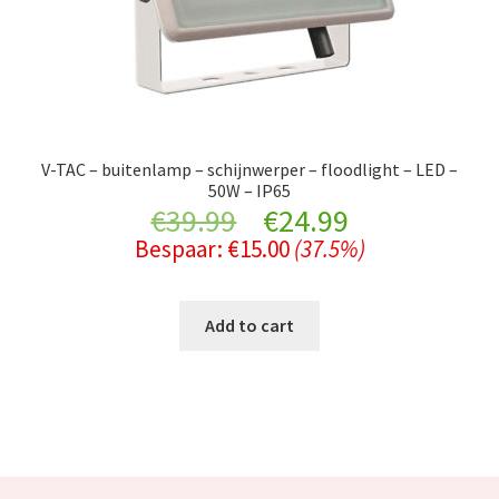
V-TAC – buitenlamp – schijnwerper – floodlight – LED –
50W – IP65
Original
Current
€
39.99
€
24.99
Bespaar:
€
15.00
(37.5%)
price
price
was:
is:
Add to cart
€39.99.
€24.99.