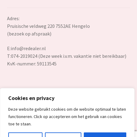
Adres:
Pruisische veldweg 220 7552AE Hengelo
(bezoek op afspraak)
E:
info@redealer.nl
T:074-2019024 (Deze week i.v.m. vakantie niet bereikbaar)
KvK-nummer: 59113545
Cookies en privacy
© Redealer.nl | Gecontroleerde retourproducten en nieuwe
Deze website gebruikt cookies om de website optimaal te laten
overstockproducten tegen een onverslaanbare lage prijs.
functioneren. Click op accepteren om het gebruik van cookies
2026
toe te staan.