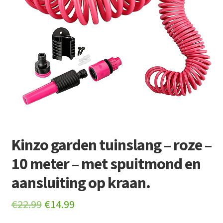
Retourboxen
Kinzo garden tuinslang – roze –
10 meter – met spuitmond en
aansluiting op kraan.
Original
Current
€
22.99
€
14.99
price
price