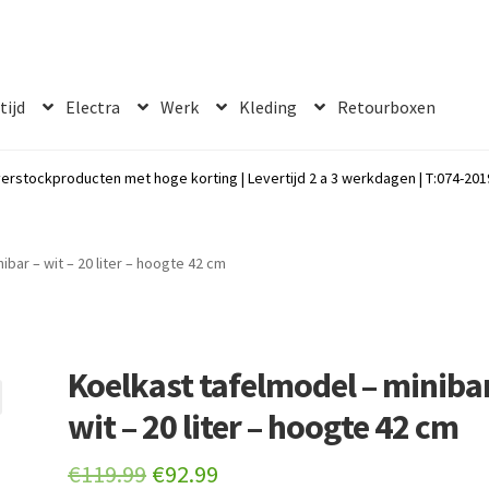
 tijd
Electra
Werk
Kleding
Retourboxen
erstockproducten met hoge korting | Levertijd 2 a 3 werkdagen | T:074-2019
ibar – wit – 20 liter – hoogte 42 cm
Koelkast tafelmodel – minibar
wit – 20 liter – hoogte 42 cm
Original
Current
€
119.99
€
92.99