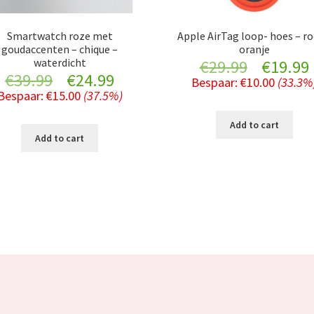
Smartwatch roze met
Apple AirTag loop- hoes – ro
goudaccenten – chique –
oranje
waterdicht
Original
€
29.99
€
19.99
Original
Current
€
39.99
€
24.99
Bespaar:
€
10.00
(33.3%
price
Bespaar:
€
15.00
(37.5%)
price
price
was:
i
Add to cart
was:
is:
Add to cart
€29.99.
€39.99.
€24.99.