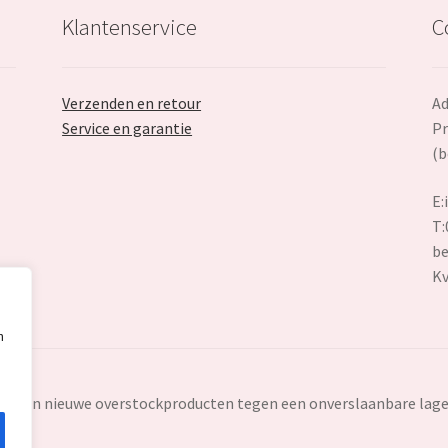
Klantenservice
C
Verzenden en retour
Ad
Service en garantie
Pr
(b
E:
T:
be
K
n
ten en nieuwe overstockproducten tegen een onverslaanbare lage 