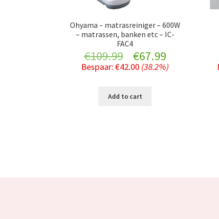
Ohyama – matrasreiniger – 600W
– matrassen, banken etc – IC-
FAC4
Original
Current
€
109.99
€
67.99
Bespaar:
€
42.00
(38.2%)
price
price
was:
is:
Add to cart
€109.99.
€67.99.