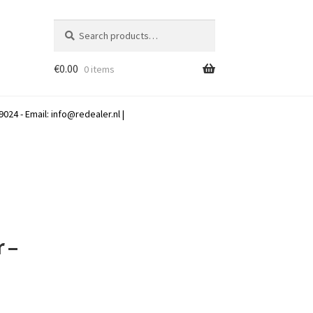
Search
Search
for:
€
0.00
0 items
024 - Email:
info@redealer.nl
|
 –