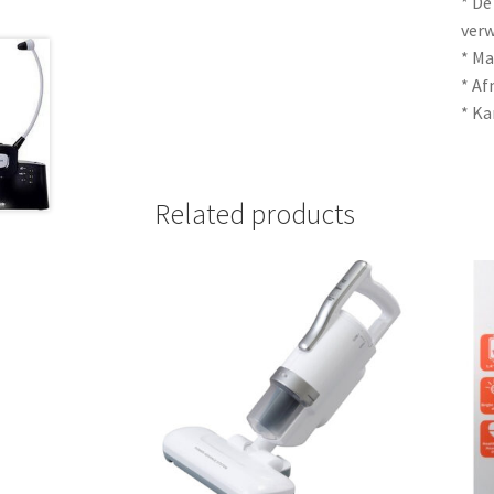
* De
ver
* Ma
* Af
* Ka
Related products