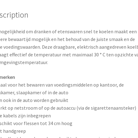
k
s
scription
t
ogelijkheid om dranken of etenswaren snel te koelen maakt een
ere bewaartijd mogelijk en het behoud van de juiste smaak en de
te voedingswaarden. Deze draagbare, elektrisch aangedreven koel
aagt effectief de temperatuur met maximaal 30 ° C ten opzichte v
omgevingstemperatuur.
merken
eaal voor het bewaren van voedingsmiddelen op kantoor, de
kamer, slaapkamer of in de auto
n ook in de auto worden gebruikt
rkt op netstroom of op de autoaccu (via de sigarettenaansteker)
e kabels zijn inbegrepen
schikt voor flessen tot 34 cm hoog
t handgreep