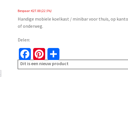
price
price
Bespaar:
€
27.00
(22.5%)
was:
is:
Handige mobiele koelkast / minibar voor thuis, op kant
€119.99.
€92.99.
of onderweg.
Delen:
F
P
S
Dit is een nieuw product
a
i
h
c
n
a
e
t
r
b
e
e
o
r
o
e