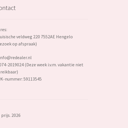
ontact
res:
uisische veldweg 220 7552AE Hengelo
ezoek op afspraak)
info@redealer.nl
074-2019024 (Deze week i.v.m. vakantie niet
reikbaar)
vK-nummer: 59113545
prijs. 2026