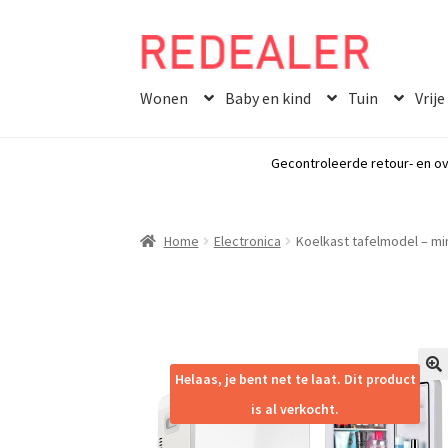
Skip
Skip
to
to
Wonen
Baby en kind
Tuin
Vrije
navigation
content
Gecontroleerde retour- en ov
Home
Electronica
Koelkast tafelmodel – min
Helaas, je bent net te laat. Dit product
🔍
is al verkocht.