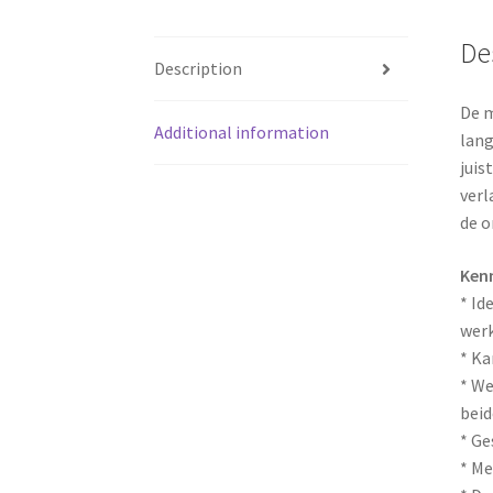
De
Description
De m
Additional information
lang
juis
verl
de 
Ken
* Id
werk
* Ka
* We
beid
* Ge
* Me