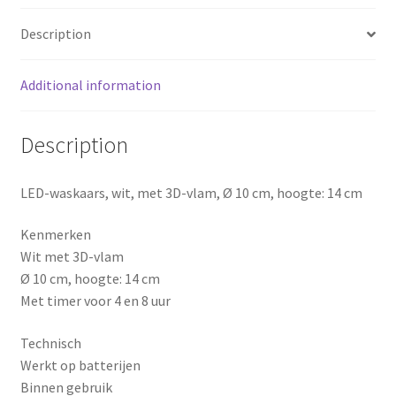
warmwit
o
r
Description
-
diameter
o
e
10
Additional information
k
s
xm
quantity
Description
t
LED-waskaars, wit, met 3D-vlam, Ø 10 cm, hoogte: 14 cm
Kenmerken
Wit met 3D-vlam
Ø 10 cm, hoogte: 14 cm
Met timer voor 4 en 8 uur
Technisch
Werkt op batterijen
Binnen gebruik