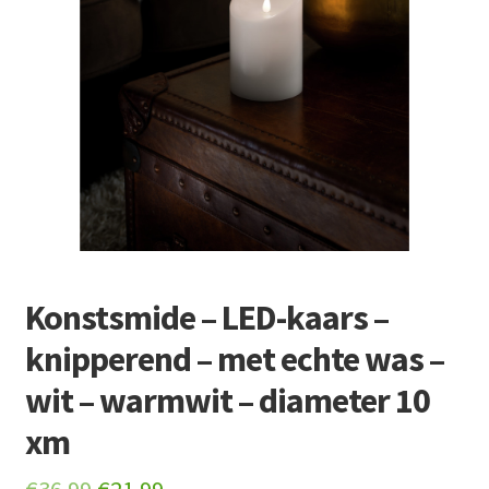
Retourboxen
Konstsmide – LED-kaars –
knipperend – met echte was –
wit – warmwit – diameter 10
xm
Original
Current