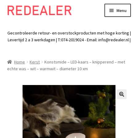
Menu
Skip
Skip
to
to
Exp
Wonen
navigation
content
chil
Gecontroleerde retour- en overstockproducten met hoge korting |
men
Exp
Levertijd 2 a 3 werkdagen | T:074-2019024 - Email:
info@redealer.nl
|
Baby en kind
chil
men
Exp
Tuin
Home
Kerst
Konstsmide – LED-kaars – knipperend – met
chil
echte was – wit – warmwit – diameter 10 xm
men
Exp
Vrije tijd
chil
men
Exp
Electra
chil
🔍
men
Exp
Werk
chil
men
Exp
Kleding
chil
men