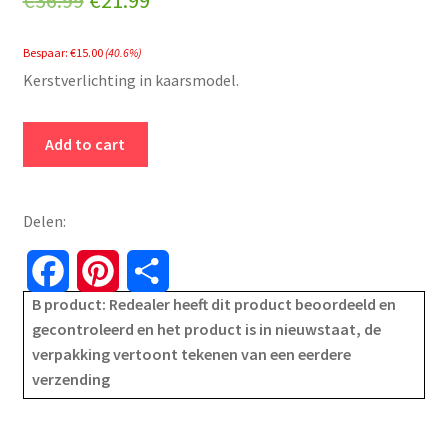
€
36.99
€
21.99
price
price
Bespaar:
€
15.00
(40.6%)
was:
is:
Kerstverlichting in kaarsmodel.
€36.99.
€21.99.
Konstsmide
Add to cart
-
LED-
kaars
Delen:
-
knipperend
F
P
S
-
B product: Redealer heeft dit product beoordeeld en
a
i
h
met
gecontroleerd en het product is in nieuwstaat, de
echte
verpakking vertoont tekenen van een eerdere
c
n
a
was
verzending
-
e
t
r
wit
b
e
e
-