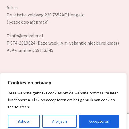
Adres:
Pruisische veldweg 220 7552AE Hengelo
(bezoek op afspraak)
E:
info@redealer.nl
T:074-2019024 (Deze week i.v.m. vakantie niet bereikbaar)
KvK-nummer: 59113545
Cookies en privacy
© Redealer.nl | Gecontroleerde retourproducten en nieuwe
Deze website gebruikt cookies om de website optimaal te laten
overstockproducten tegen een onverslaanbare lage prijs.
functioneren. Click op accepteren om het gebruik van cookies
2026
toe te staan.
0
Beheer
Afwijzen
Accepteren
Search
Search