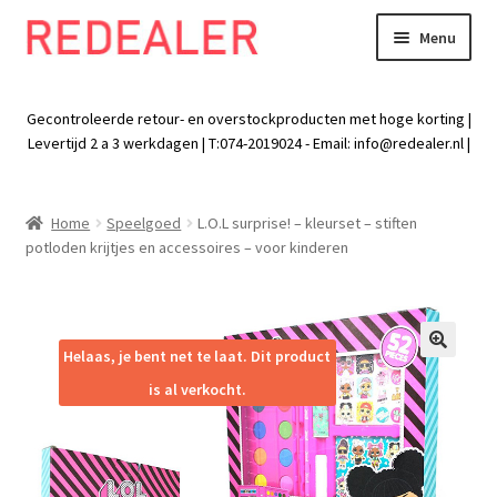
Menu
Skip
Skip
to
to
Exp
Wonen
navigation
content
chil
Gecontroleerde retour- en overstockproducten met hoge korting |
men
Exp
Levertijd 2 a 3 werkdagen | T:074-2019024 - Email:
info@redealer.nl
|
Baby en kind
chil
men
Exp
Tuin
Home
Speelgoed
L.O.L surprise! – kleurset – stiften
chil
potloden krijtjes en accessoires – voor kinderen
men
Exp
Vrije tijd
chil
men
Exp
Electra
chil
Helaas, je bent net te laat. Dit product
🔍
men
Exp
Werk
is al verkocht.
chil
men
Exp
Kleding
chil
men