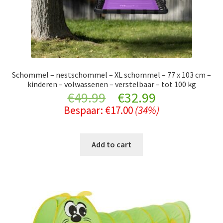
Schommel – nestschommel – XL schommel – 77 x 103 cm –
kinderen – volwassenen – verstelbaar – tot 100 kg
Original
Current
€
49.99
€
32.99
Bespaar:
€
17.00
(34%)
price
price
was:
is:
Add to cart
€49.99.
€32.99.