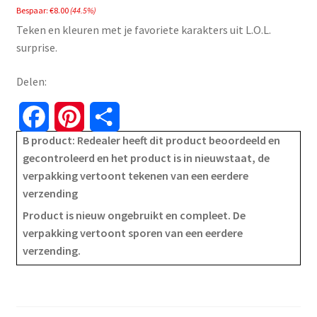
Bespaar:
€
8.00
(44.5%)
was:
is:
Teken en kleuren met je favoriete karakters uit L.O.L.
€17.99.
€9.99.
surprise.
Delen:
F
P
S
B product: Redealer heeft dit product beoordeeld en
a
i
h
gecontroleerd en het product is in nieuwstaat, de
verpakking vertoont tekenen van een eerdere
c
n
a
verzending
e
t
r
Product is nieuw ongebruikt en compleet. De
verpakking vertoont sporen van een eerdere
b
e
e
verzending.
o
r
o
e