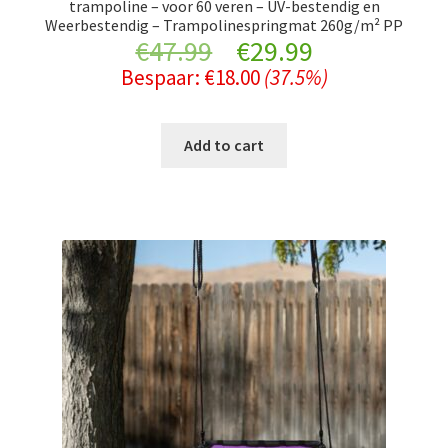
trampoline – voor 60 veren – UV-bestendig en
Weerbestendig – Trampolinespringmat 260g/m² PP
Original
Current
€
47.99
€
29.99
Bespaar:
€
18.00
(37.5%)
price
price
was:
is:
Add to cart
€47.99.
€29.99.