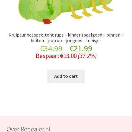
Kruiptunnel speeltent rups – kinder speelgoed – binnen –
buiten – pop up – jongens – meisjes
Original
Current
€
34.99
€
21.99
Bespaar:
€
13.00
(37.2%)
price
price
was:
is:
Add to cart
€34.99.
€21.99.
Over Redealer.nl