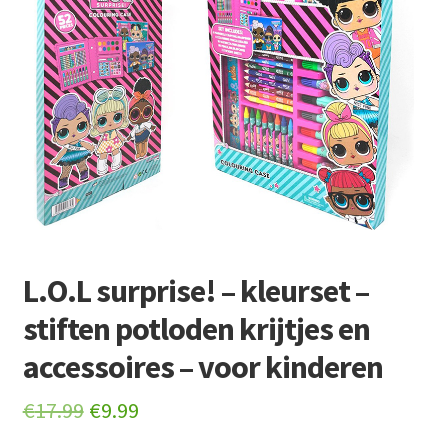
Retourboxen
L.O.L surprise! – kleurset –
stiften potloden krijtjes en
accessoires – voor kinderen
Original
Current
€
17.99
€
9.99
price
price