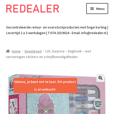
Menu
Skip
Skip
to
to
Exp
Wonen
navigation
content
chil
Gecontroleerde retour- en overstockproducten met hoge korting |
men
Exp
Levertijd 2 a 3 werkdagen | T:074-2019024 - Email:
info@redealer.nl
|
Baby en kind
chil
men
Exp
Tuin
Home
Speelgoed
LOL Surprise – Dagboek – met
chil
versieringen stickers en schrijfbenodigdheden
men
Exp
Vrije tijd
chil
men
Exp
Electra
chil
Helaas, je bent net te laat. Dit product
🔍
men
Exp
Werk
is al verkocht.
chil
men
Exp
Kleding
chil
men