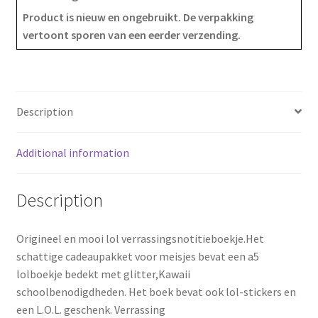
e
t
r
Product is nieuw en ongebruikt. De verpakking
vertoont sporen van een eerder verzending.
b
e
e
o
r
o
e
Description
k
s
Additional information
t
Description
Origineel en mooi lol verrassingsnotitieboekje.Het
schattige cadeaupakket voor meisjes bevat een a5
lolboekje bedekt met glitter,Kawaii
schoolbenodigdheden. Het boek bevat ook lol-stickers en
een L.O.L. geschenk. Verrassing