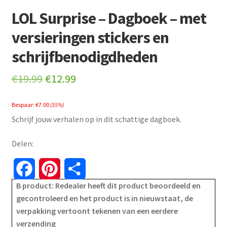
LOL Surprise – Dagboek – met
versieringen stickers en
schrijfbenodigdheden
Original
Current
€
19.99
€
12.99
price
price
Bespaar:
€
7.00
(35%)
was:
is:
Schrijf jouw verhalen op in dit schattige dagboek.
€19.99.
€12.99.
Delen:
F
P
S
B product: Redealer heeft dit product beoordeeld en
a
i
h
gecontroleerd en het product is in nieuwstaat, de
verpakking vertoont tekenen van een eerdere
c
n
a
verzending