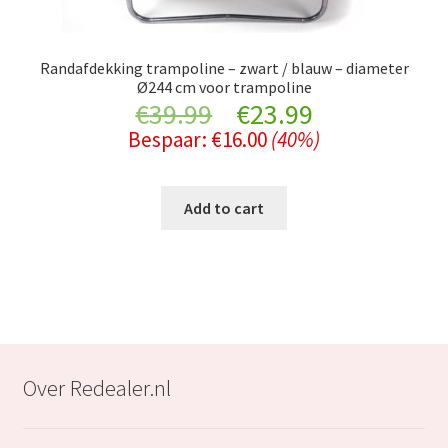
Randafdekking trampoline – zwart / blauw – diameter
Ø244 cm voor trampoline
Original
Current
€
39.99
€
23.99
Bespaar:
€
16.00
(40%)
price
price
was:
is:
Add to cart
€39.99.
€23.99.
Over Redealer.nl