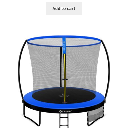
was:
is:
Add to cart
€42.99.
€27.99.