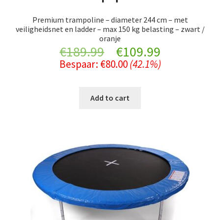
Premium trampoline – diameter 244 cm – met
veiligheidsnet en ladder – max 150 kg belasting – zwart /
oranje
Original
Current
€
189.99
€
109.99
Bespaar:
€
80.00
(42.1%)
price
price
was:
is:
Add to cart
€189.99.
€109.99.