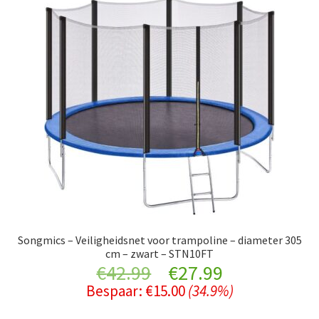
Songmics – Veiligheidsnet voor trampoline – diameter 305
cm – zwart – STN10FT
Original
Current
€
42.99
€
27.99
Bespaar:
€
15.00
(34.9%)
price
price