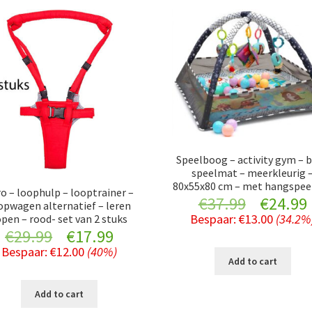
Speelboog – activity gym – 
speelmat – meerkleurig 
80x55x80 cm – met hangspee
o – loophulp – looptrainer –
Original
€
37.99
€
24.99
opwagen alternatief – leren
Bespaar:
€
13.00
(34.2%
open – rood- set van 2 stuks
price
Original
Current
€
29.99
€
17.99
Bespaar:
€
12.00
(40%)
was:
i
price
price
Add to cart
€37.99.
was:
is:
Add to cart