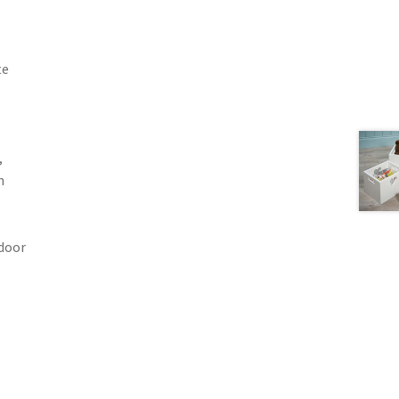
te
,
n
 door