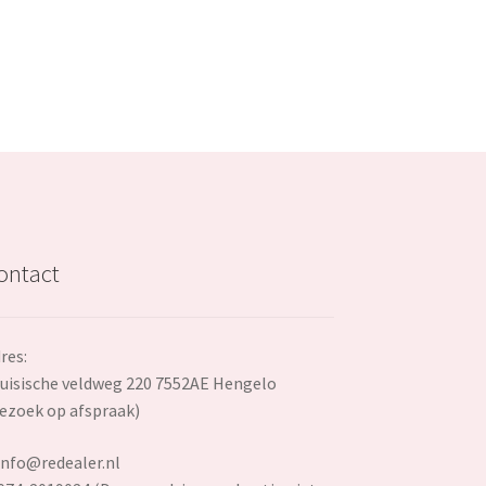
ontact
res:
uisische veldweg 220 7552AE Hengelo
ezoek op afspraak)
info@redealer.nl