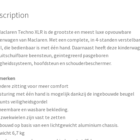
o
e
scription
k
s
t
aclaren Techno XLR is de grootste en meest luxe opvouwbare
erwagen van Maclaren. Met een complete, in 4-standen verstelba
l, die bedienbaar is met één hand. Daarnaast heeft deze kinderwa
uitschuifbare beensteun, geïntegreerd pasgeboren
igheidssysteem, hoofdsteun en schouderbeschermer.
merken
edere zitting voor meer comfort
sturing met één hand is mogelijk dankzij de ingebouwde beugel
punts veiligheidsgordel
neembare en wasbare bekleding.
 zwekwielen zijn vast te zetten
bouwd op basis van een lichtgewicht aluminium chassis.
wicht 6,7 kg