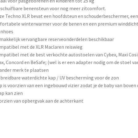
eaal voor pasgeborenen en kinderen tot 25 kg
tschuifbare benensteun voor nog meer zitcomfort.
ze Techno XLR bevat een hoofdsteun en schouderbeschermer, een
ortabele winterwarmer voor de benen en een premium winddich
enhoes
makkelijk vervangbare reserveonderdelen beschikbaar
mpatibel met de XLR Maclaren reiswieg
mpatibel met de best verkochte autostoelen van Cybex, Maxi Cosi
ax, Concord en BeSafe; (wel is er een adapter nodig om de stoel va
ander merk te plaatsen
tbreidbare waterdichte kap / UV bescherming voor de zon
p is voorzien van een ingebouwd vizier zodat je de baby van boven
ap kan zien
orzien van opbergvak aan de achterkant