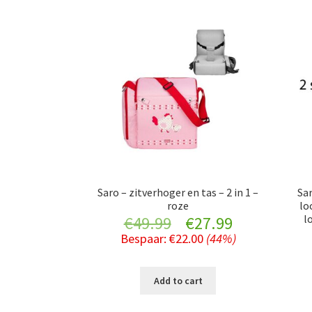
Saro – zitverhoger en tas – 2 in 1 –
Sar
roze
lo
l
Original
Current
€
49.99
€
27.99
Bespaar:
€
22.00
(44%)
price
price
was:
is:
Add to cart
€49.99.
€27.99.