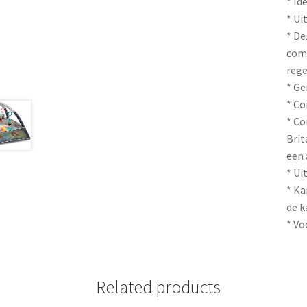
* Id
* Ui
* De
comf
reg
* Ge
* Co
* Co
Brit
een 
* Ui
* Ka
de k
* Vo
Related products