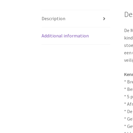
De
Description
De M
Additional information
kind
stoe
een 
veil
Ken
* Br
* Be
* 5 
* Af
* De
* Ge
* Ge