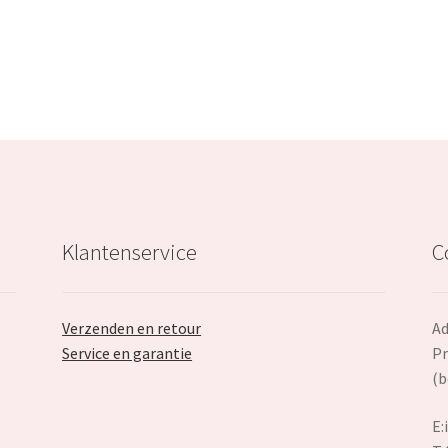
€29.99.
€17.99.
Klantenservice
C
Verzenden en retour
Ad
Service en garantie
Pr
(b
E: