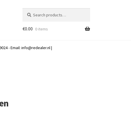
Search
Search
for:
€
0.00
0 items
024 - Email:
info@redealer.nl
|
 en