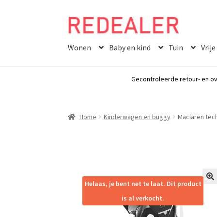
Skip
Skip
to
to
Wonen
Baby en kind
Tuin
Vrije
navigation
content
Gecontroleerde retour- en ov
Home
Kinderwagen en buggy
Maclaren tech
Helaas, je bent net te laat. Dit product
🔍
is al verkocht.