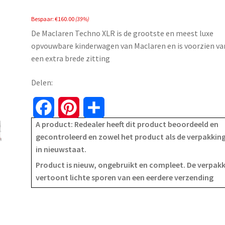
price
price
Bespaar:
€
160.00
(39%)
was:
is:
De Maclaren Techno XLR is de grootste en meest luxe
€409.99.
€249.99.
opvouwbare kinderwagen van Maclaren en is voorzien va
een extra brede zitting
Delen:
F
P
S
A product: Redealer heeft dit product beoordeeld en
a
i
h
gecontroleerd en zowel het product als de verpakking
in nieuwstaat.
c
n
a
Product is nieuw, ongebruikt en compleet. De verpak
e
t
r
vertoont lichte sporen van een eerdere verzending
b
e
e
o
r