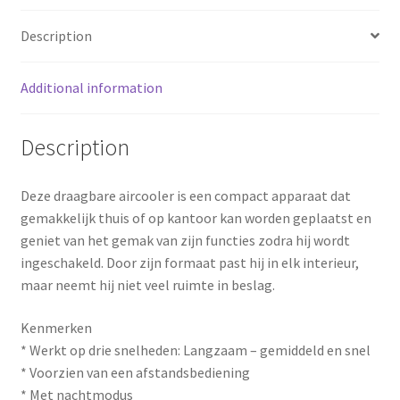
e
t
r
Description
b
e
e
Additional information
o
r
o
e
Description
k
s
Deze draagbare aircooler is een compact apparaat dat
t
gemakkelijk thuis of op kantoor kan worden geplaatst en
geniet van het gemak van zijn functies zodra hij wordt
ingeschakeld. Door zijn formaat past hij in elk interieur,
maar neemt hij niet veel ruimte in beslag.
Kenmerken
* Werkt op drie snelheden: Langzaam – gemiddeld en snel
* Voorzien van een afstandsbediening
* Met nachtmodus