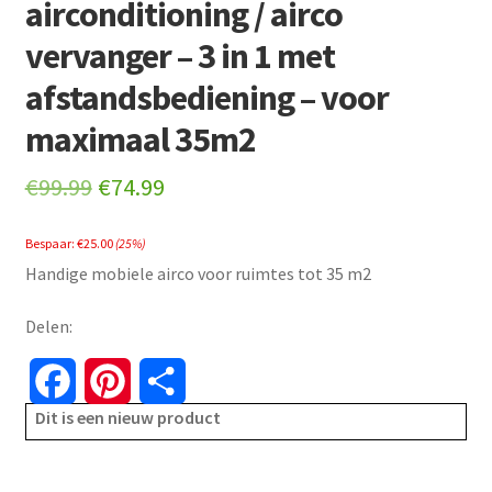
airconditioning / airco
vervanger – 3 in 1 met
afstandsbediening – voor
maximaal 35m2
Original
Current
€
99.99
€
74.99
price
price
Bespaar:
€
25.00
(25%)
was:
is:
Handige mobiele airco voor ruimtes tot 35 m2
€99.99.
€74.99.
Delen:
F
P
S
Dit is een nieuw product
a
i
h
c
n
a