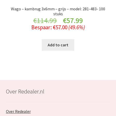
Wago – kambrug 3x6mm – grijs – model: 281-483- 100
stuks
Original
Current
€
114.99
€
57.99
Bespaar:
€
57.00
(49.6%)
price
price
was:
is:
Add to cart
€114.99.
€57.99.
Over Redealer.nl
Over Redealer