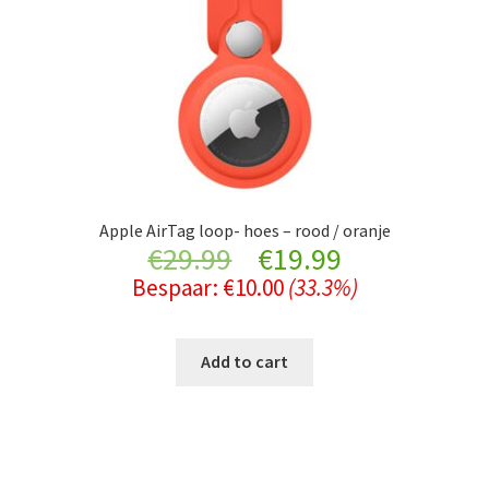
Apple AirTag loop- hoes – rood / oranje
Original
Current
€
29.99
€
19.99
Bespaar:
€
10.00
(33.3%)
price
price
was:
is:
Add to cart
€29.99.
€19.99.