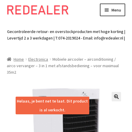
Menu
Skip
Skip
to
to
Exp
Wonen
navigation
content
chil
Gecontroleerde retour- en overstockproducten met hoge korting |
men
Exp
Levertijd 2 a 3 werkdagen | T:074-2019024 - Email:
info@redealer.nl
|
Baby en kind
chil
men
Exp
Tuin
Home
Electronica
Mobiele aircooler – airconditioning /
chil
airco vervanger – 3 in 1 met afstandsbediening – voor maximaal
men
Exp
Vrije tijd
35m2
chil
men
Exp
Electra
chil
men
Exp
Helaas, je bent net te laat. Dit product
Werk
🔍
chil
is al verkocht.
men
Exp
Kleding
chil
men