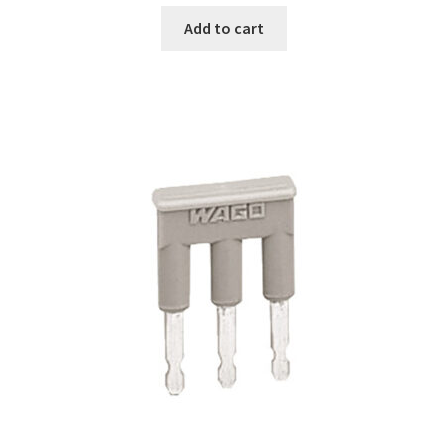
was:
is:
Add to cart
€46.99.
€27.99.