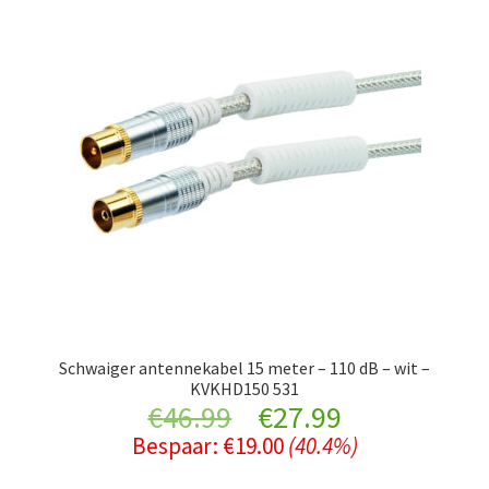
Schwaiger antennekabel 15 meter – 110 dB – wit –
KVKHD150 531
Original
Current
€
46.99
€
27.99
Bespaar:
€
19.00
(40.4%)
price
price