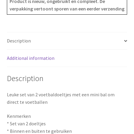
Product is nieuw, ongebruikt en compleet. De
verpakking vertoont sporen van een eerder verzending
b
e
e
o
r
o
e
Description
k
s
Additional information
t
Description
Leuke set van 2 voetbaldoeltjes met een mini bal om
direct te voetballen
Kenmerken
* Set van 2 doeltjes
* Binnen en buiten te gebruiken