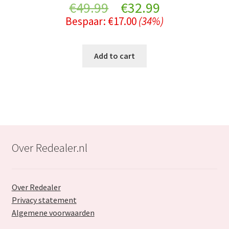
Original
Current
€
49.99
€
32.99
Bespaar:
€
17.00
(34%)
price
price
was:
is:
Add to cart
€49.99.
€32.99.
Over Redealer.nl
Over Redealer
Privacy statement
Algemene voorwaarden