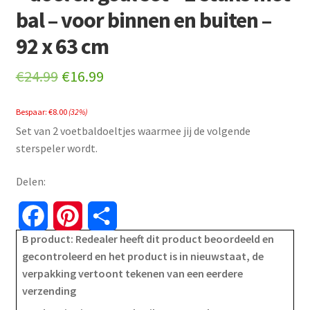
bal – voor binnen en buiten –
92 x 63 cm
Original
Current
€
24.99
€
16.99
price
price
Bespaar:
€
8.00
(32%)
was:
is:
Set van 2 voetbaldoeltjes waarmee jij de volgende
€24.99.
€16.99.
sterspeler wordt.
Delen:
F
P
S
B product: Redealer heeft dit product beoordeeld en
a
i
h
gecontroleerd en het product is in nieuwstaat, de
verpakking vertoont tekenen van een eerdere
c
n
a
verzending
e
t
r