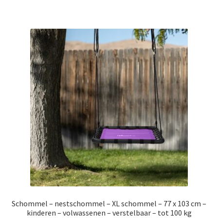
€189.99.
€109.99.
Schommel – nestschommel – XL schommel – 77 x 103 cm –
kinderen – volwassenen – verstelbaar – tot 100 kg