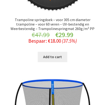
Trampoline springdoek – voor 305 cm diameter
trampoline – voor 60 veren – UV-bestendig en
Weerbestendig – Trampolinespringmat 260g/m² PP
Original
Current
€
47.99
€
29.99
Bespaar:
€
18.00
(37.5%)
price
price
was:
is:
Add to cart
€47.99.
€29.99.