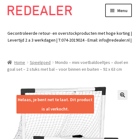
Menu
Skip
Skip
to
to
Exp
Wonen
navigation
content
chil
Gecontroleerde retour- en overstockproducten met hoge korting |
men
Exp
Levertijd 2 a 3 werkdagen | T:074-2019024 - Email:
info@redealer.nl
|
Baby en kind
chil
men
Exp
Tuin
Home
Speelgoed
Mondo – mini voetbaldoeltjes – doel en
chil
goal set – 2 stuks met bal – voor binnen en buiten – 92 x 63 cm
men
Exp
Vrije tijd
chil
men
Exp
Electra
chil
Helaas, je bent net te laat. Dit product
🔍
men
Exp
Werk
is al verkocht.
chil
men
Exp
Kleding
chil
men