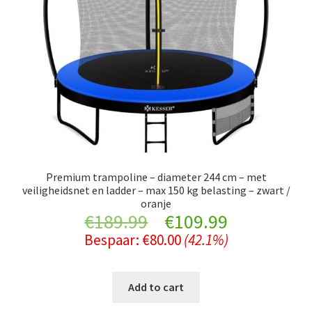
Premium trampoline – diameter 244 cm – met
veiligheidsnet en ladder – max 150 kg belasting – zwart /
oranje
Original
Current
€
189.99
€
109.99
Bespaar:
€
80.00
(42.1%)
price
price
was:
is:
Add to cart